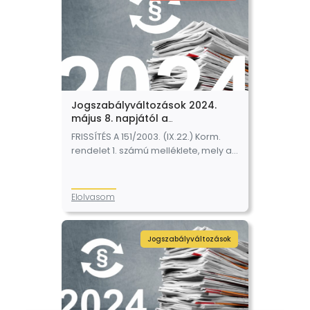
Jogszabályváltozások 2024.
május 8. napjától a
webshopoknál. FRISSÍTVE –
FRISSÍTÉS A 151/2003. (IX.22.) Korm.
2024.05.09.
rendelet 1. számú melléklete, mely a
tartós fogyasztási cikkek
termékkategóriáját tartalmazza
2024. július 1. napjáig hatályban
Elolvasom
marad. 2024. május 7. napján 23:00
órakor…
Jogszabályváltozások