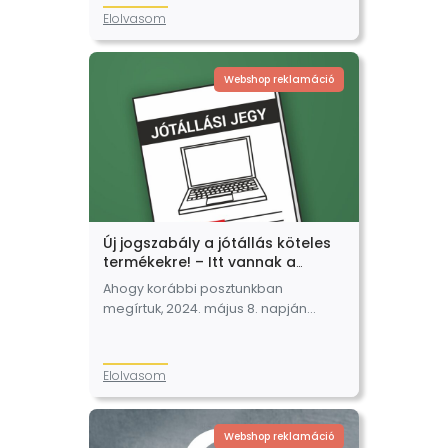
jelentős változások lépnek hatályba
Elolvasom
az adattörlő kódokkal kapcsolatos
kötelezettségekben. Az egyik
változás az…
Webshop reklamáció
Új jogszabály a jótállás köteles
termékekre! – Itt vannak a
kibővített jótállás köteles
Ahogy korábbi posztunkban
termékkategóriák
megírtuk, 2024. május 8. napján
jelentős változások léptek hatályba
a 151/2003. (IX.22.) Korm. rendeletben
(továbbiakban: Korm. rendelet),
Elolvasom
melyek a webshopot üzemeltető
vállalkozásokat is érintette. Az egyik…
Webshop reklamáció