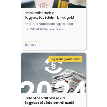
Emelkedhetnek a
fogyasztóvédelmi bírságok!
Az elmúlt napokban egyre több
helyen találkozhatunk a
fogyasztóvédelmi bírságok
emelkedésre figyelmeztető címekkel,
melyek alatt arról a
Elolvasom
törvénytervezetről olvashatunk, ami
valóban jelentős változást hozhat a
bírságok tekintetében a…
Jogszabályváltozások
Jelentős változások a
fogyasztóvédelemről szóló