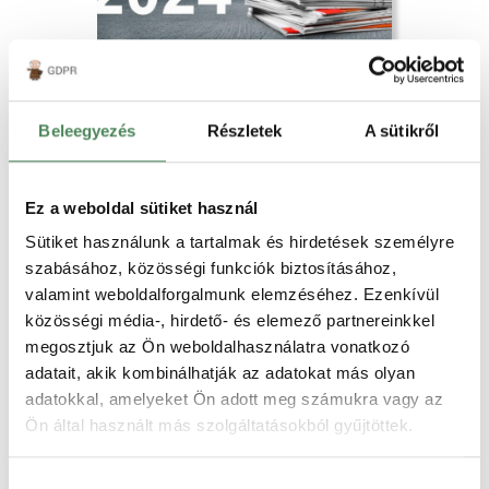
Változhat az elállás egyik
szabálya. A fogyasztóvédelmi
hatóság jár el a Posta
Legutóbbi blog bejegyzésünkben
rendeletet megsértő
Beleegyezés
Részletek
A sütikről
már írtunk “A fogyasztóvédelemmel
webáruházakkal szemben.
összefüggő kormányrendeletek
módosításáról szóló Korm. Rendelet”
elnevezésű jogszabálytervezetről,
Ez a weboldal sütiket használ
Elolvasom
mely több, a webáruházakat is érintő
Sütiket használunk a tartalmak és hirdetések személyre
jogszabály
szabásához, közösségi funkciók biztosításához,
módosítását tartalmazza. A
Webshop reklamáció
jótállással kapcsolatban várható
valamint weboldalforgalmunk elemzéséhez. Ezenkívül
módosításokról itt írtunk, ha…
közösségi média-, hirdető- és elemező partnereinkkel
megosztjuk az Ön weboldalhasználatra vonatkozó
adatait, akik kombinálhatják az adatokat más olyan
adatokkal, amelyeket Ön adott meg számukra vagy az
Ön által használt más szolgáltatásokból gyűjtöttek.
Két évre emelkedhet a minimum
jótállási idő
Hozzájárulás