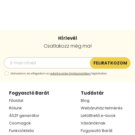
Hírlevél
Csatlakozz még ma!
FELIRATKOZOM
Elolvastam és elfogadom az
adatkezelési tájékoztatóban
foglaltakat.
Fogyasztó Barát
Tudástár
Főoldal
Blog
Rólunk
Webáruház felmérés
ÁSZF generátor
Letölthető e-book
Csomagok
Vásárlóknak
Funkcióklista
Fogyasztó Barát