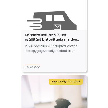
Kötelező lesz az MPL-es
szállítást biztosítania minden
webáruháznak!
2024. március 28. napjával életbe
lép egy jogszabálymódosítás,
melyből az derül ki, hogy a
webáruházat üzemeltető
vállalkozásoknak elérhetővé kell
Elolvasom
tenniük oldalukon az MPL
szolgáltatását is vásárlóik számára,
ezzel lehetőséget…
Jogszabályváltozások