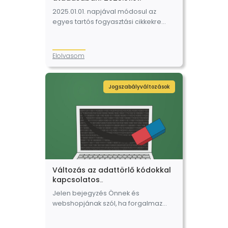
2025.01.01. napjával módosul az
egyes tartós fogyasztási cikkekre
vonatkozó kötelező jótállásról szóló
151/2003. (IX. 22.) Korm. rendelet. A
változások a jótállási jegyek
Elolvasom
átadásával kapcsolatos szabályokat
érintik. Az alábbiakban összefoglaljuk
mi változik…
Jogszabályváltozások
Változás az adattörlő kódokkal
kapcsolatos
kötelezettségekben – 2024.08.21.
Jelen bejegyzés Önnek és
webshopjának szól, ha forgalmaz
webáruházában úgynevezett tartós
adathordozót. Augusztus 21. napjától