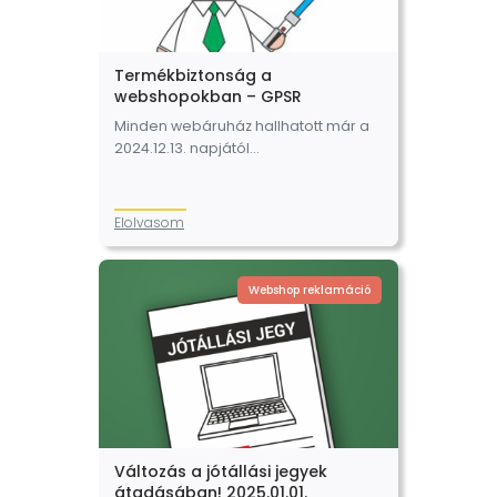
Termékbiztonság a
webshopokban – GPSR
Minden webáruház hallhatott már a
2024.12.13. napjától
alkalmazandó (EU) 2023/988 európai
parlamenti és tanácsi rendeletről,
vagyis az Általános Termékbiztonsági
Elolvasom
Rendeletről (a továbbiakban:
Rendelet). Hogyan érinti ez az online
értékesítést?…
Webshop reklamáció
Változás a jótállási jegyek
átadásában! 2025.01.01.