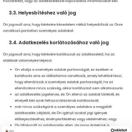
hozzáférést, vagy az adatkezeléssel kapcsolatos információkat kéri.
3.3. Helyesbítéshez való jog
Ön jogosult arra, hogy kérésére késedelem nélkül helyesbítsük az Önre
vonatkozó pontatlan személyes adatokat.
3.4. Adatkezelés korlátozásához való jog
Ön jogosult arra, hogy kérésére korlátozzuk az adatkezelést, ha az
alábbiak valamelyike teljesül:
Ön vitatja a személyes adatok pontosságát, ez esetben a
korlátozás arra az időtartamra vonatkozik, amely lehetővé teszi,
hogy ellenőrizzük a személyes adatok pontosságát, ha az
ellenőrzésre nincs szükség, akkor korlátozást sem alkalmazunk;
az adatkezelés jogellenes, és Ön ellenzi az adatok törlését, és
ehelyett kéri azok felhasználásának korlátozását;
már nincs szükségünk a személyes adatokra a megjelölt
adatkezelés céljából, de Ön igényli azokat jogi igények
előterjesztéséhez, érvényesítéséhez vagy védelméhez; vagy
Ön tiltakozott az adatkezelés ellen, de jogos érdekünk is
megalapozhatja az adatkezelést, ez esetben amíg megállapításra