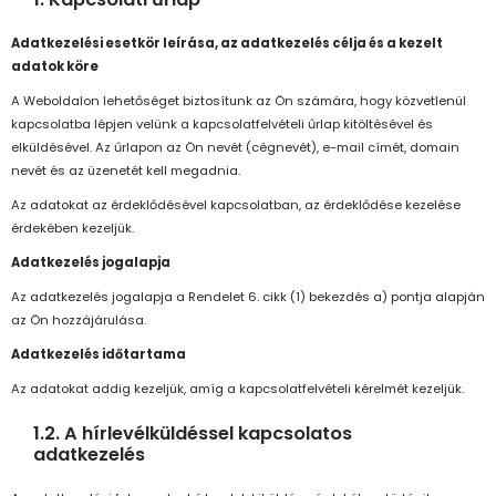
Adatkezelési esetkör leírása, az adatkezelés célja és a kezelt
adatok köre
A Weboldalon lehetőséget biztosítunk az Ön számára, hogy közvetlenül
kapcsolatba lépjen velünk a kapcsolatfelvételi űrlap kitöltésével és
elküldésével. Az űrlapon az Ön nevét (cégnevét), e-mail címét, domain
nevét és az üzenetét kell megadnia.
Az adatokat az érdeklődésével kapcsolatban, az érdeklődése kezelése
érdekében kezeljük.
Adatkezelés jogalapja
Az adatkezelés jogalapja a Rendelet 6. cikk (1) bekezdés a) pontja alapján
az Ön hozzájárulása.
Adatkezelés időtartama
Az adatokat addig kezeljük, amíg a kapcsolatfelvételi kérelmét kezeljük.
1.2. A hírlevélküldéssel kapcsolatos
adatkezelés