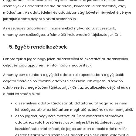
személyek az adatokat ne tudják törölni, kimenteni a rendszerből, vagy
módosítani. Az adatvédelmi és adatbiztonsági követelményeket érvényre
juttatjuk adatfeldolgozóinkkal szemben is.
Az esetleges adatvédelmi incidensekről nyilvántartást vezetünk,
amennyiben szükséges, a felmerülő incidensekről tájékoztatjuk Önt.
5. Egyéb rendelkezések
Fenntartjuk a jogot, hogy jelen adatkezelési tájékoztatót az adatkezelés
célját és jogalapját nem érintő módon módosítsuk.
Amennyiben azonban a gyűjtött adatokkal kapcsolatban a gyűjtésük
céljától eltérő célból további adatkezelést kívánunk végezni a további
adatkezelést megelőzően tájékoztatjuk Önt az adatkezelés céljáról és az
alábbi információkról:
a személyes adatok tárolásának időtartamáról, vagy ha ez nem
lehetséges, akkor az időtartam meghatározásának szempontjairól;
azon jogáról, hogy kérelmezheti az Önre vonatkozó személyes
adatokhoz való hozzáférést, azok helyesbítését, törlését vagy
kezelésének korlátozását, és jogos érdeken alapuló adatkezelés
esetén tiltakozhat a személyes adatok kezelése ellen, valamint a