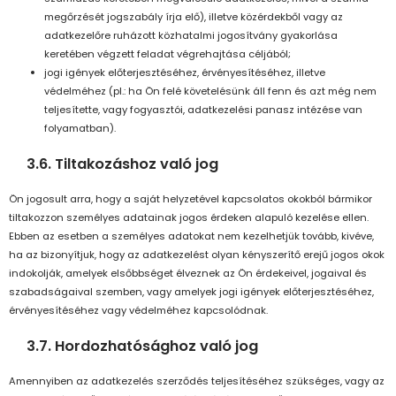
megőrzését jogszabály írja elő), illetve közérdekből vagy az
adatkezelőre ruházott közhatalmi jogosítvány gyakorlása
keretében végzett feladat végrehajtása céljából;
jogi igények előterjesztéséhez, érvényesítéséhez, illetve
védelméhez (pl.: ha Ön felé követelésünk áll fenn és azt még nem
teljesítette, vagy fogyasztói, adatkezelési panasz intézése van
folyamatban).
3.6. Tiltakozáshoz való jog
Ön jogosult arra, hogy a saját helyzetével kapcsolatos okokból bármikor
tiltakozzon személyes adatainak jogos érdeken alapuló kezelése ellen.
Ebben az esetben a személyes adatokat nem kezelhetjük tovább, kivéve,
ha az bizonyítjuk, hogy az adatkezelést olyan kényszerítő erejű jogos okok
indokolják, amelyek elsőbbséget élveznek az Ön érdekeivel, jogaival és
szabadságaival szemben, vagy amelyek jogi igények előterjesztéséhez,
érvényesítéséhez vagy védelméhez kapcsolódnak.
3.7. Hordozhatósághoz való jog
Amennyiben az adatkezelés szerződés teljesítéséhez szükséges, vagy az