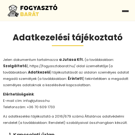
Adatkezelési tájékoztató
Jelen dokumentum tartalmazza
a Jutasa Kft.
(a továbbiakban:
Szolgáltató
), https://fogyasztobarat.hu/ oldal üzemeltetője (a
továbbiakban:
Adatkezelő
) tájékoztatását az oldalon személyes adatot
megadó személyek (a továbbiakban:
Érintett
) tekintetében a megadott
személyes adatoknak a kezelésével kapcsolatban.
Elérhetőségeink
:
E-mail cím: info@jutasa.hu
Telefonszám: +36 70 609 1733
Az adatkezelési tájékoztató a 2016/679 számú Általános adatvédelmi
rendelet (a továbbiakban: Rendelet) szabályaival összhangban készült.
1. Kapcsolati űrlap