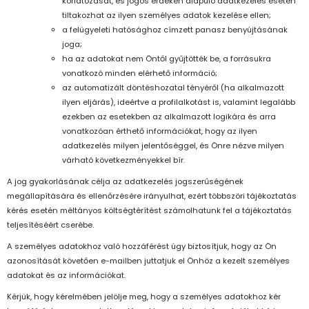
korlátozását, és jogos érdeken alapuló adatkezelés esetén
tiltakozhat az ilyen személyes adatok kezelése ellen;
a felügyeleti hatósághoz címzett panasz benyújtásának
joga;
ha az adatokat nem Öntől gyűjtötték be, a forrásukra
vonatkozó minden elérhető információ;
az automatizált döntéshozatal tényéről (ha alkalmazott
ilyen eljárás), ideértve a profilalkotást is, valamint legalább
ezekben az esetekben az alkalmazott logikára és arra
vonatkozóan érthető információkat, hogy az ilyen
adatkezelés milyen jelentőséggel, és Önre nézve milyen
várható következményekkel bír.
A jog gyakorlásának célja az adatkezelés jogszerűségének
megállapítására és ellenőrzésére irányulhat, ezért többszöri tájékoztatás
kérés esetén méltányos költségtérítést számolhatunk fel a tájékoztatás
teljesítéséért cserébe.
A személyes adatokhoz való hozzáférést úgy biztosítjuk, hogy az Ön
azonosítását követően e-mailben juttatjuk el Önhöz a kezelt személyes
adatokat és az információkat.
Kérjük, hogy kérelmében jelölje meg, hogy a személyes adatokhoz kér