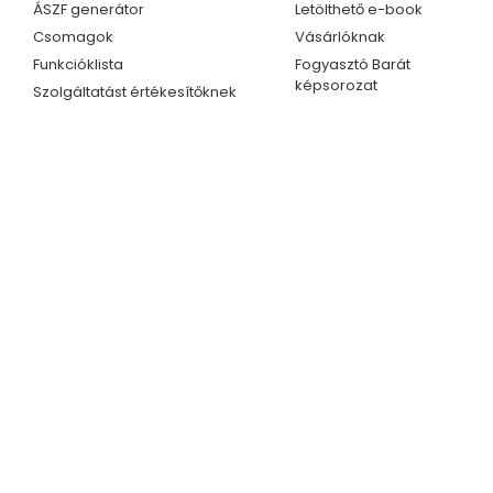
ÁSZF generátor
Letölthető e-book
Csomagok
Vásárlóknak
Funkcióklista
Fogyasztó Barát
képsorozat
Szolgáltatást értékesítőknek
Kapcsolat
Ügyfélszolgálat
Telefonszám
Kapcsolat
+36 70 609 1733
Partnerprogram
+36 70 414 0254
E-mail cím
info@fogyasztobarat.hu
© 2026 Fogyasztó Barát