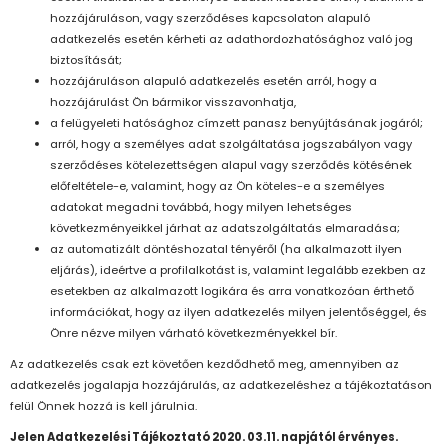
hozzájáruláson, vagy szerződéses kapcsolaton alapuló
adatkezelés esetén kérheti az adathordozhatósághoz való jog
biztosítását;
hozzájáruláson alapuló adatkezelés esetén arról, hogy a
hozzájárulást Ön bármikor visszavonhatja,
a felügyeleti hatósághoz címzett panasz benyújtásának jogáról;
arról, hogy a személyes adat szolgáltatása jogszabályon vagy
szerződéses kötelezettségen alapul vagy szerződés kötésének
előfeltétele-e, valamint, hogy az Ön köteles-e a személyes
adatokat megadni továbbá, hogy milyen lehetséges
következményeikkel járhat az adatszolgáltatás elmaradása;
az automatizált döntéshozatal tényéről (ha alkalmazott ilyen
eljárás), ideértve a profilalkotást is, valamint legalább ezekben az
esetekben az alkalmazott logikára és arra vonatkozóan érthető
információkat, hogy az ilyen adatkezelés milyen jelentőséggel, és
Önre nézve milyen várható következményekkel bír.
Az adatkezelés csak ezt követően kezdődhető meg, amennyiben az
adatkezelés jogalapja hozzájárulás, az adatkezeléshez a tájékoztatáson
felül Önnek hozzá is kell járulnia.
Jelen Adatkezelési Tájékoztató 2020. 03.11. napjától érvényes.