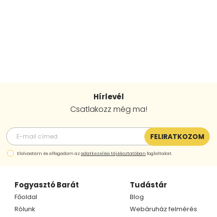
Hírlevél
Csatlakozz még ma!
FELIRATKOZOM
Elolvastam és elfogadom az
adatkezelési tájékoztatóban
foglaltakat.
Fogyasztó Barát
Tudástár
Főoldal
Blog
Rólunk
Webáruház felmérés