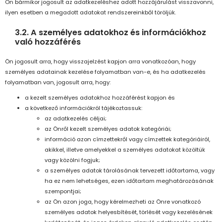
Ön bármikor jogosult az adatkezeléshez adott hozzájárulást visszavonni,
ilyen esetben a megadott adatokat rendszereinkből töröljük.
3.2. A személyes adatokhoz és információkhoz
való hozzáférés
Ön jogosult arra, hogy visszajelzést kapjon arra vonatkozóan, hogy
személyes adatainak kezelése folyamatban van-e, és ha adatkezelés
folyamatban van, jogosult arra, hogy:
a kezelt személyes adatokhoz hozzáférést kapjon és
a következő információkról tájékoztassuk:
az adatkezelés céljai;
az Önről kezelt személyes adatok kategóriái;
információ azon címzettekről vagy címzettek kategóriáiról,
akikkel, illetve amelyekkel a személyes adatokat közöltük
vagy közölni fogjuk;
a személyes adatok tárolásának tervezett időtartama, vagy
ha ez nem lehetséges, ezen időtartam meghatározásának
szempontjai;
az Ön azon joga, hogy kérelmezheti az Önre vonatkozó
személyes adatok helyesbítését, törlését vagy kezelésének