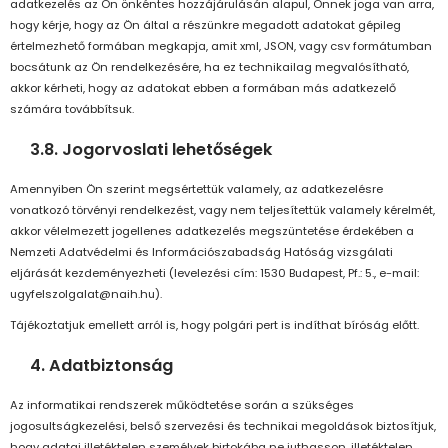
adatkezelés az Ön önkéntes hozzájárulásán alapul, Önnek joga van arra,
hogy kérje, hogy az Ön által a részünkre megadott adatokat gépileg
értelmezhető formában megkapja, amit xml, JSON, vagy csv formátumban
bocsátunk az Ön rendelkezésére, ha ez technikailag megvalósítható,
akkor kérheti, hogy az adatokat ebben a formában más adatkezelő
számára továbbítsuk.
3.8. Jogorvoslati lehetőségek
Amennyiben Ön szerint megsértettük valamely, az adatkezelésre
vonatkozó törvényi rendelkezést, vagy nem teljesítettük valamely kérelmét,
akkor vélelmezett jogellenes adatkezelés megszüntetése érdekében a
Nemzeti Adatvédelmi és Információszabadság Hatóság vizsgálati
eljárását kezdeményezheti (levelezési cím: 1530 Budapest, Pf.: 5., e-mail:
ugyfelszolgalat@naih.hu).
Tájékoztatjuk emellett arról is, hogy polgári pert is indíthat bíróság előtt.
4. Adatbiztonság
Az informatikai rendszerek működtetése során a szükséges
jogosultságkezelési, belső szervezési és technikai megoldások biztosítjuk,
hogy adatai illetéktelen személyek birtokába ne juthasson, illetéktelen