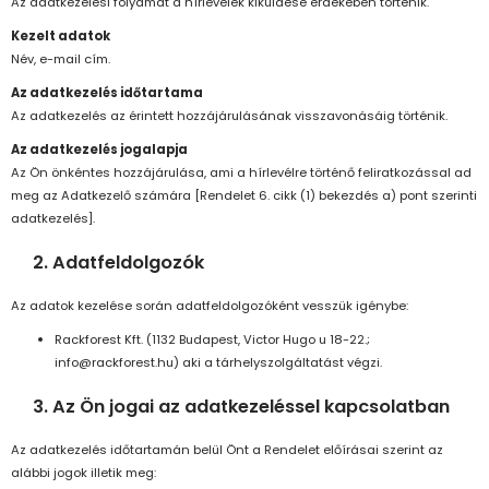
Az adatkezelési folyamat a hírlevelek kiküldése érdekében történik.
Kezelt adatok
Név, e-mail cím.
Az adatkezelés időtartama
Az adatkezelés az érintett hozzájárulásának visszavonásáig történik.
Az adatkezelés jogalapja
Az Ön önkéntes hozzájárulása, ami a hírlevélre történő feliratkozással ad
meg az Adatkezelő számára [Rendelet 6. cikk (1) bekezdés a) pont szerinti
adatkezelés].
2. Adatfeldolgozók
Az adatok kezelése során adatfeldolgozóként vesszük igénybe:
Rackforest Kft. (1132 Budapest, Victor Hugo u 18-22.;
info@rackforest.hu) aki a tárhelyszolgáltatást végzi.
3. Az Ön jogai az adatkezeléssel kapcsolatban
Az adatkezelés időtartamán belül Önt a Rendelet előírásai szerint az
alábbi jogok illetik meg: