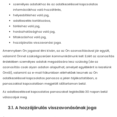
személyes adatokhoz és az adatkezeléssel kapcsolatos
információkhoz való hozzáférés,
helyesbítéshez való jog,
adatkezelés korlátozása,
törléshez való jog,
hordozhatósághoz való jog,
tiltakozáshoz való jog,
hozzájárulás visszavonási joga.
Amennyiben Ön jogaival élni kíván, az az Ön azonosításával jár együtt,
valamint Önnel szükségszerűen kommunikálnunk kell. Ezért az azonosítás
érdekében személyes adatok megadására lesz szükség (de az
azonosítás csak olyan adaton alapulhat, amelyet egyébként is kezelünk
Önről), valamint az e-mail fiókunkban elérhetőek lesznek az Ön
adatkezeléssel kapcsolatos panasza a jelen tájékoztatóban, a
panaszokkal kapcsolatban megjelölt időtartamon belül.
Az adatkezeléssel kapcsolatos panaszokat legkésőbb 30 napon belül
válaszoljuk meg.
3.1. A hozzájárulás visszavonásának joga