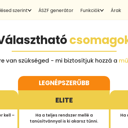
ésed szerint
ÁSZF generátor
Funkciók
Árak
Választható
csomago
ire van szükséged - mi biztosítjuk hozzá a
mű
ELITE
r kell –
Ha a teljes rendszer mellé a
Ha 
tanúsítvánnyal is ki akarsz tűnni.