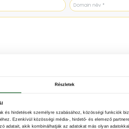
LATOT
datkezelési tájékoztatót.
Részletek
ál
mak és hirdetések személyre szabásához, közösségi funkciók biz
hez. Ezenkívül közösségi média-, hirdető- és elemező partner
zó adatait, akik kombinálhatják az adatokat más olyan adatokka