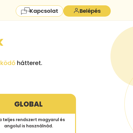
Kapcsolat
Belépés
k
ködő
hátteret.
GLOBAL
a teljes rendszert magyarul és
angolul is használnád.