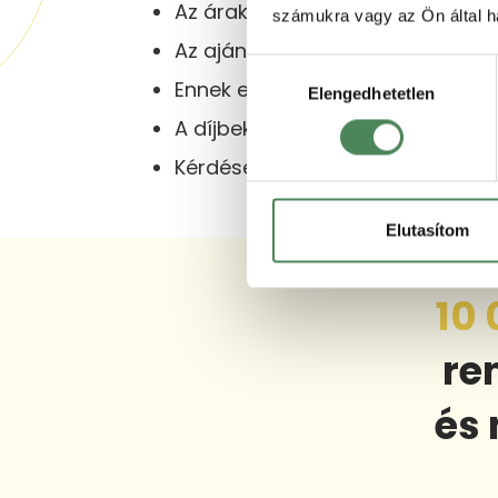
Az árak nettó éves díjak, nincs h
számukra vagy az Ön által ha
Az ajánlatot emailben küldjük el
Hozzájárulás
Ennek elfogadásakor küldjük a d
Elengedhetetlen
kiválasztása
A díjbekérő kiegyenlítésekor kül
Kérdésed van? Keresd az ügyféls
Elutasítom
10
re
és