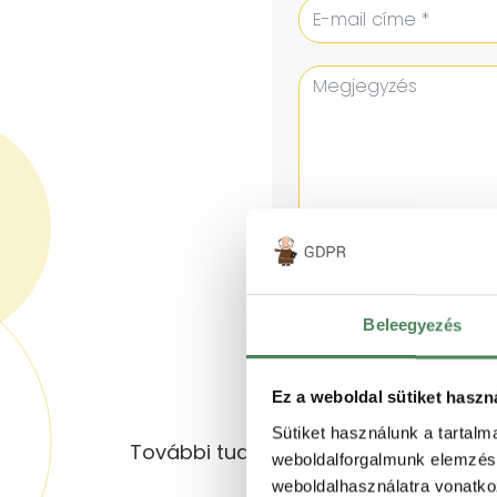
KÉREM AZ AJÁN
Elfogadom az
A
Beleegyezés
Ez a weboldal sütiket haszn
Sütiket használunk a tartal
További tudnivalók
weboldalforgalmunk elemzésé
weboldalhasználatra vonatko