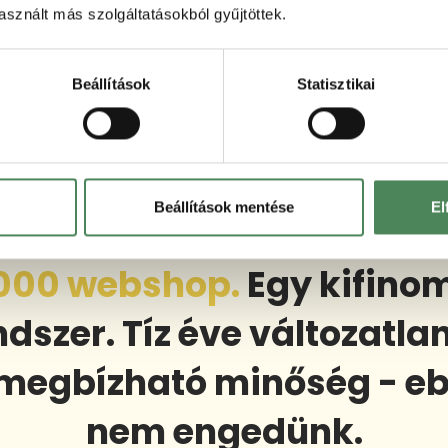
avi bontás, nincs rejtett költség
sznált más szolgáltatásokból gyűjtöttek.
 neked
íjbekérőt
Beállítások
Statisztikai
djük a végszámlát és az admin felület hozzáférését
zolgálatunkat!
Beállítások mentése
El
 000 webshop.
Egy kifinom
ndszer. Tíz éve változatlan
 megbízható minőség - eb
nem engedünk.