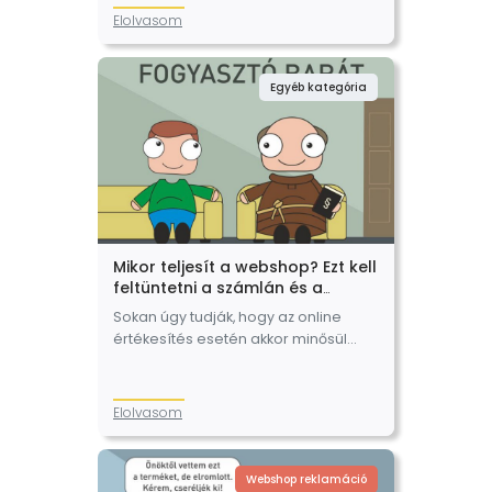
változások a jótállási jegyek
Elolvasom
átadásával kapcsolatos szabályokat
érintik. Az alábbiakban összefoglaljuk
mi változik…
Egyéb kategória
Mikor teljesít a webshop? Ezt kell
feltüntetni a számlán és a
jótállási jegyen!
Sokan úgy tudják, hogy az online
értékesítés esetén akkor minősül
teljesítettnek az ügylet a webshop
részéről, amikor a vállalkozás a
vásárló részére a számlát kiállítja,
Elolvasom
vagy amikor a…
Webshop reklamáció