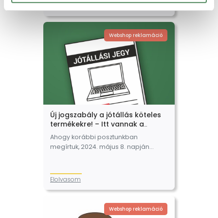
visszatérő kérdések azzal
Elolvasom
kapcsolatosak tapasztalataink
szerint, hogy milyen kötelezettségei…
Webshop reklamáció
Új jogszabály a jótállás köteles
termékekre! – Itt vannak a
kibővített jótállás köteles
Ahogy korábbi posztunkban
termékkategóriák
megírtuk, 2024. május 8. napján
jelentős változások léptek hatályba
a 151/2003. (IX.22.) Korm. rendeletben
(továbbiakban: Korm. rendelet),
Elolvasom
melyek a webshopot üzemeltető
vállalkozásokat is érintette. Az egyik…
Webshop reklamáció