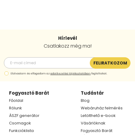
Hírlevél
Csatlakozz még ma!
FELIRATKOZOM
Elolvastam és elfogadom az
adatkezelési tájékoztatóban
foglaltakat.
Fogyasztó Barát
Tudástár
Főoldal
Blog
Rólunk
Webáruház felmérés
ÁSZF generátor
Letölthető e-book
Csomagok
Vásárlóknak
Funkcióklista
Fogyasztó Barát