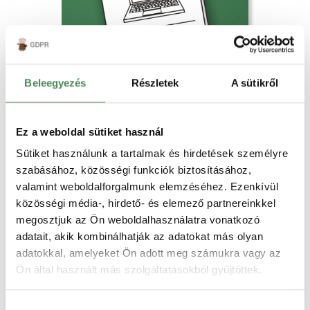
Mit kell tartalmaznia a jótállási
jegynek?
Mikor kell Önnek jótállási jegyet adni?
Beleegyezés
Részletek
A sütikről
Mi az ami nem maradhat le a jótállási
jegyről? Összefoglaljuk a fenti
kérdésekre adott válaszainkat. Mikor
kell adni jótállási jegyet? A legtöbb…
Ez a weboldal sütiket használ
Elolvasom
Sütiket használunk a tartalmak és hirdetések személyre
szabásához, közösségi funkciók biztosításához,
Webshop reklamáció
valamint weboldalforgalmunk elemzéséhez. Ezenkívül
közösségi média-, hirdető- és elemező partnereinkkel
megosztjuk az Ön weboldalhasználatra vonatkozó
adatait, akik kombinálhatják az adatokat más olyan
adatokkal, amelyeket Ön adott meg számukra vagy az
Ön által használt más szolgáltatásokból gyűjtöttek.
A kicserélt, vagy kijavított
termék jótállási idejének
Hozzájárulás