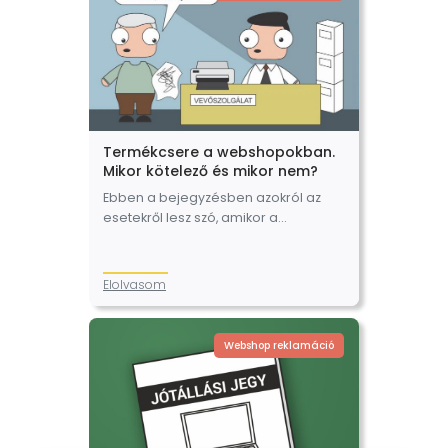
Termékcsere a webshopokban.
Mikor kötelező és mikor nem?
Ebben a bejegyzésben azokról az
esetekről lesz szó, amikor a
webáruházban vásárolt termék
cseréjére kerülhet sor. Nem
mindegy, hogy a vásárló
Elolvasom
szavatossági, jótállási jogával élve
kéri a cserét,…
Webshop reklamáció