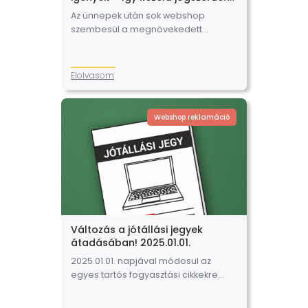
a visszaküldéseket webshopként
Az ünnepek után sok webshop
szembesül a megnövekedett
termékvisszaküldésekkel, termék
csere kérésekkel és
hibabejelentésekkel. De pontosan
Elolvasom
mire köteles a webáruház, és mikor
nem kell teljesíteni a vásárlói
kéréseket?…
Webshop reklamáció
Változás a jótállási jegyek
átadásában! 2025.01.01.
2025.01.01. napjával módosul az
egyes tartós fogyasztási cikkekre
vonatkozó kötelező jótállásról szóló
151/2003. (IX. 22.) Korm. rendelet. A