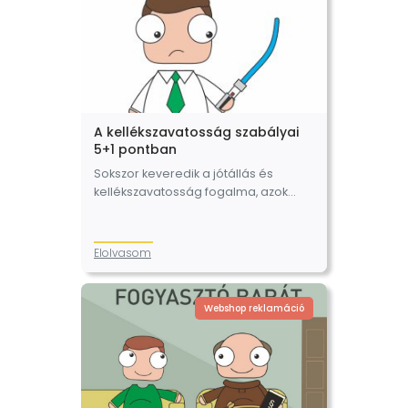
A kellékszavatosság szabályai
5+1 pontban
Sokszor keveredik a jótállás és
kellékszavatosság fogalma, azok
szabályai a vállalkozások körében,
ami nem csoda, hiszen sok ponton
hasonló jogintézményekről van szó,
Elolvasom
és végső soron ugyanazt a célt…
Webshop reklamáció