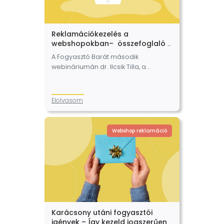
Reklamációkezelés a
webshopokban– összefoglaló a
Fogyasztó Barát szakmai
A Fogyasztó Barát második
webinárjáról
webináriumán dr. Ilcsik Tilla, a
Fogyasztó Barát állandó megbízott
ügyvédje a webshopokat érintő
panaszkezelési és
Elolvasom
reklamációkezelési szabályokat
mutatta be. Az előadást több mint
300…
Webshop reklamáció
Karácsony utáni fogyasztói
igények – Így kezeld jogszerűen