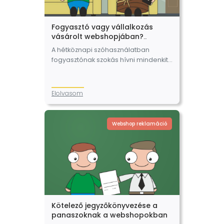
Fogyasztó vagy vállalkozás
vásárolt webshopjában?
Megnézzük mi a kettő között a
A hétköznapi szóhasználatban
különbség.
fogyasztónak szokás hívni mindenkit,
aki terméket vásárol, valamilyen
szolgáltatásra előfizet. Ez lehet az oka
annak, hogy sokszor
Elolvasom
elbizonytalanodhat a webáruházat
üzemeltető is abban, hogy
fogyasztónak…
Webshop reklamáció
Kötelező jegyzőkönyvezése a
panaszoknak a webshopokban