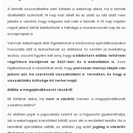
A termék visszavételére sem köteles a webshop akkor, ha a termék
átvételétől számított 14 nap már letelt és ez alatt az idő alatt nem
jelezte a vásárló, hogy mégsem kell neki a termék. A 14 nap naptári
napot jelent, tehát beletartozik a hétvége, a munkaszüneti nap és az
ünnepnapok is.
Vannak webshopok akik figyelemmel a karácsonyi ajándékozásokra
hosszabb időt is biztosítanak az elállásra. Ez szintén jó marketing
eszköz, viszont figyelni kell arra, hogy
a kibővített elállás feltételei
rögzítésre kerüljenek az ÁSZF-ben és a weboldalon is.
Azaz
tájékoztassuk a vásárlókat arról, hogy
pontosan mennyi idejük van
jelezni azt, ha szeretnék visszaküldeni a terméket, és hogy a
visszaküldés költsége kit terhel majd.
E
lállás a megajándékozott részéről
Mi történik akkor, ha
nem a vásárló
, hanem a megajándékozott
szeretne elállni?
Az elállási jogot a jogszabály szerint az a fogyasztó gyakorolhatja,
aki a webshoppal szerződést kötött, azaz aki a rendelést leadta. Ha a
terméket ajándékba vették, az elállási jog ezért
jogilag a vásárlót