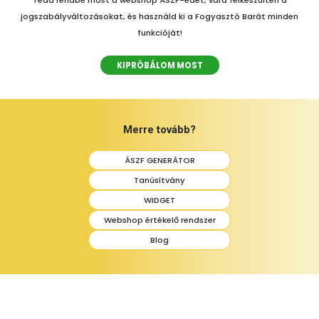
Tedd rendbe most a webshop ÁSZF-edet, várd felkészülten a
jogszabályváltozásokat, és használd ki a Fogyasztó Barát minden
funkcióját!
KIPRÓBÁLOM MOST
Merre tovább?
ÁSZF GENERÁTOR
Tanúsítvány
WIDGET
Webshop értékelő rendszer
Blog