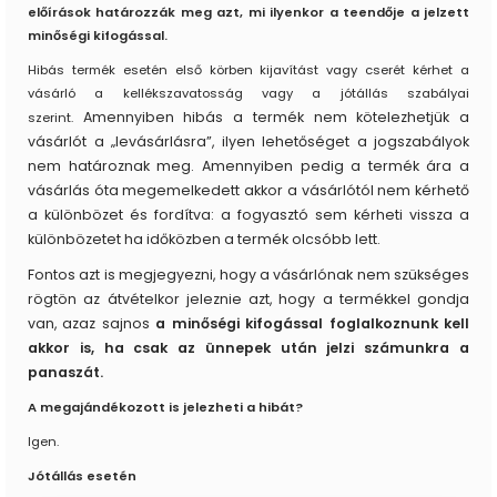
előírások határozzák meg azt, mi ilyenkor a teendője a jelzett
minőségi kifogással.
Hibás termék esetén első körben kijavítást vagy cserét kérhet a
vásárló a kellékszavatosság vagy a jótállás szabályai
Amennyiben hibás a termék nem kötelezhetjük a
szerint.
vásárlót a „levásárlásra”, ilyen lehetőséget a jogszabályok
nem határoznak meg. Amennyiben pedig a termék ára a
vásárlás óta megemelkedett akkor a vásárlótól nem kérhető
a különbözet és fordítva: a fogyasztó sem kérheti vissza a
különbözetet ha időközben a termék olcsóbb lett.
Fontos azt is megjegyezni, hogy a vásárlónak nem szükséges
rögtön az átvételkor jeleznie azt, hogy a termékkel gondja
van, azaz sajnos
a minőségi kifogással foglalkoznunk kell
akkor is, ha csak az ünnepek után jelzi számunkra a
panaszát.
A megajándékozott is jelezheti a hibát?
Igen.
Jótállás esetén