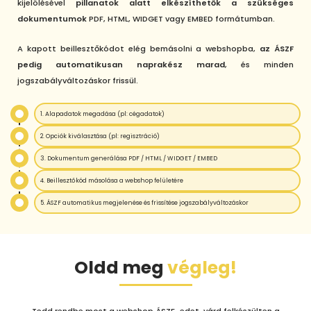
kijelölésével
pillanatok alatt elkészíthetők a szükséges
dokumentumok
PDF, HTML, WIDGET vagy EMBED formátumban.
A kapott beillesztőkódot elég bemásolni a webshopba,
az ÁSZF
pedig automatikusan naprakész marad
, és minden
jogszabályváltozáskor frissül.
1. Alapadatok megadása (pl: cégadatok)
2. Opciók kiválasztása (pl: regisztráció)
3. Dokumentum generálása PDF / HTML / WIDGET / EMBED
4. Beillesztőkód másolása a webshop felületére
5. ÁSZF automatikus megjelenése és frissítése jogszabályváltozáskor
Oldd meg
végleg!