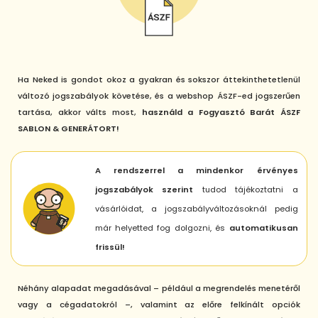
Ha Neked is gondot okoz a gyakran és sokszor áttekinthetetlenül
változó jogszabályok követése, és a webshop ÁSZF-ed jogszerűen
tartása, akkor válts most,
használd a Fogyasztó Barát ÁSZF
SABLON & GENERÁTORT!
A rendszerrel a mindenkor érvényes
jogszabályok szerint
tudod tájékoztatni a
vásárlóidat, a jogszabályváltozásoknál pedig
már helyetted fog dolgozni, és
automatikusan
frissül!
Néhány alapadat megadásával – például a megrendelés menetéről
vagy a cégadatokról –, valamint az előre felkínált opciók