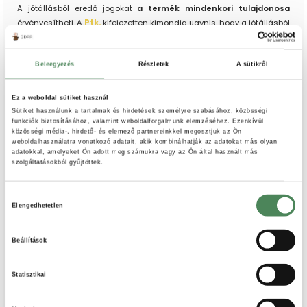
A jótállásból eredő jogokat
a termék mindenkori tulajdonosa
érvényesítheti. A
Ptk.
kifejezetten kimondja ugynis, hogy a jótállásból
eredő jogokat a dolog tulajdonjogának átruházása esetén az új
tulajdonos érvényesítheti a jótállást vállaló kötelezettel szemben.
Ez azt jelenti, hogy ha a terméket ajándékba adták, akkor a
Beleegyezés
Részletek
A sütikről
megajándékozott is jogosult
a hibát bejelenteni és jótállási jogait
gyakorolni.
Ez a weboldal sütiket használ
Sütiket használunk a tartalmak és hirdetések személyre szabásához, közösségi
Ehhez azonban neki is szüksége lesz a vásárlást igazoló
funkciók biztosításához, valamint weboldalforgalmunk elemzéséhez. Ezenkívül
dokumentumokra (jótállási jegy, vagy számla).
közösségi média-, hirdető- és elemező partnereinkkel megosztjuk az Ön
weboldalhasználatra vonatkozó adatait, akik kombinálhatják az adatokat más olyan
Kellékszavatosság esetén
adatokkal, amelyeket Ön adott meg számukra vagy az Ön által használt más
szolgáltatásokból gyűjtöttek.
A jogszabályok szerint a kellékszavatossági jogokat
a szerződő fél
,
vagyis az eredeti vásárló gyakorolhatja.
Hozzájárulás
Jogilag tehát a hibás teljesítéssel kapcsolatos kellékszavatossági
Elengedhetetlen
kiválasztása
igények azt illetik meg, aki a terméket megvásárolta, önmagában a
dolog tulajdonának átruházásával azonban az eredeti tulajdonost
Beállítások
megillető kellékszavatossági jogok nem szállnak át az új
tulajdonosra. Annak azonban nincs akadálya, hogy a jogosult (a
terméket megvásárló) a kellékszavatossági igényét másra
Statisztikai
átruházza.