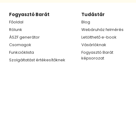
Fogyasztó Barát
Tudástár
Főoldal
Blog
Rólunk
Webáruház felmérés
ÁSZF generátor
Letölthető e-book
Csomagok
Vásárlóknak
Funkcióklista
Fogyasztó Barát
képsorozat
Szolgáltatást értékesítőknek
Kapcsolat
Ügyfélszolgálat
Telefonszám
Kapcsolat
+36 70 609 1733
Partnerprogram
+36 70 414 0254
E-mail cím
info@fogyasztobarat.hu