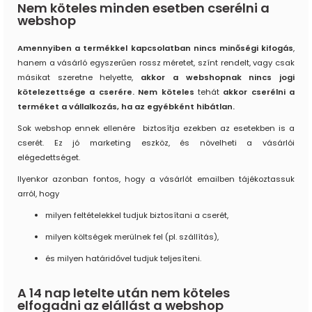
Nem köteles minden esetben cserélni a
webshop
Amennyiben a termékkel kapcsolatban nincs minőségi kifogás
,
hanem a vásárló egyszerűen rossz méretet, színt rendelt, vagy csak
másikat szeretne helyette,
akkor a webshopnak nincs jogi
kötelezettsége a cserére.
Nem köteles
tehát
akkor cserélni a
terméket a vállalkozás, ha az egyébként hibátlan.
Sok webshop ennek ellenére biztosítja ezekben az esetekben is a
cserét. Ez jó marketing eszköz, és növelheti a vásárlói
elégedettséget.
Ilyenkor azonban fontos, hogy a vásárlót emailben tájékoztassuk
arról, hogy
milyen feltételekkel tudjuk biztosítani a cserét,
milyen költségek merülnek fel (pl. szállítás),
és milyen határidővel tudjuk teljesíteni.
A 14 nap letelte után nem köteles
elfogadni az elállást a webshop