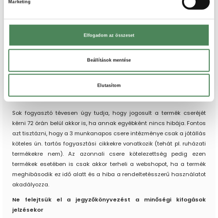
Amennyiben tehát a megajándékozott rendelkezik a vásárlás tényét
Marketing
igazoló dokumentummal (pl. a számlával), akkor a webáruháznak
foglalkoznia kell a minőségi kifogással.
Elfogadom az összeset
Kibontott termék esetén is kell foglalkozni a hibával?
Igen!
Ahogy az elállás sem utasítható el azért, mert a terméket
Beállítások mentése
kibontották, és az eredeti csomagolással már nem rendelkezik a
vásárló, úgy a minőségi kifogás elutasításának indoka sem lehet az,
hogy a termék csomagolása már nincs meg.
Elutasítom
3 munkanapos cseregarancia
Sok fogyasztó tévesen úgy tudja, hogy jogosult a termék cseréjét
kérni 72 órán belül akkor is, ha annak egyébként nincs hibája. Fontos
azt tisztázni, hogy a 3 munkanapos csere intézménye csak a jótállás
köteles ún. tartós fogyasztási cikkekre vonatkozik (tehát pl. ruházati
termékekre nem). Az azonnali csere kötelezettség pedig ezen
termékek esetében is csak akkor terheli a webshopot, ha a termék
meghibásodik ez idő alatt és a hiba a rendeltetésszerű használatot
akadályozza.
Ne felejtsük el a jegyzőkönyvezést a minőségi kifogások
jelzésekor