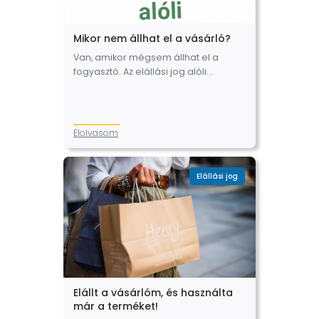
Mikor nem állhat el a vásárló?
Van, amikor mégsem állhat el a
fogyasztó. Az elállási jog alóli
kivételek Vannak olyan esetek,
amikor nem illeti meg a fogyasztót az
elállási jog. A fogyasztó és a…
Elolvasom
Elállási jog
Elállt a vásárlóm, és használta
már a terméket!