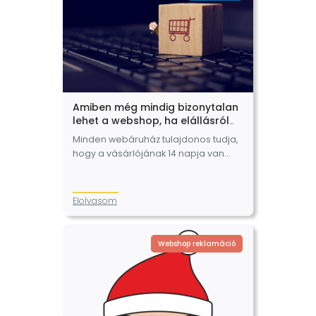
jótállással kapcsolatban várható
módosításokról itt írtunk, ha…
Amiben még mindig bizonytalan
lehet a webshop, ha elállásról
van szó
Minden webáruház tulajdonos tudja,
hogy a vásárlójának 14 napja van
arra, hogy elálljon a vásárlástól. E
fogyasztói jog lényegéről, annak
szabályairól több bejegyzésünkben
Elolvasom
is írtunk már. A mindennapi…
Webshop reklamáció