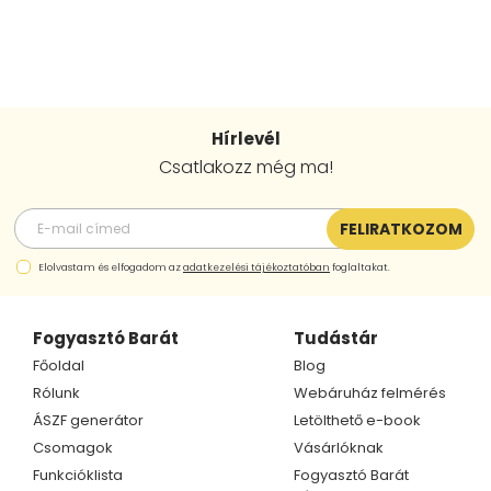
Hírlevél
Csatlakozz még ma!
FELIRATKOZOM
Elolvastam és elfogadom az
adatkezelési tájékoztatóban
foglaltakat.
Fogyasztó Barát
Tudástár
Főoldal
Blog
Rólunk
Webáruház felmérés
ÁSZF generátor
Letölthető e-book
Csomagok
Vásárlóknak
Funkcióklista
Fogyasztó Barát