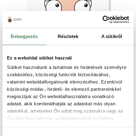
7+1 emlékeztető a
webshopoknak karácsony előtt!
Reméljük, hogy már minden
Beleegyezés
Részletek
A sütikről
webshop érzi a karácsony előtti
rendelések miatti túlterheltséget. Ez
az időszak pörgősebb lehet a
webshop működésében és
Ez a weboldal sütiket használ
Elolvasom
felszaporodnak azok a problémák,
Sütiket használunk a tartalmak és hirdetések személyre
amik máskor jobb…
szabásához, közösségi funkciók biztosításához,
Elállási jog
valamint weboldalforgalmunk elemzéséhez. Ezenkívül
közösségi média-, hirdető- és elemező partnereinkkel
megosztjuk az Ön weboldalhasználatra vonatkozó
adatait, akik kombinálhatják az adatokat más olyan
adatokkal, amelyeket Ön adott meg számukra vagy az
Ön által használt más szolgáltatásokból gyűjtöttek.
Hogyan kell számolni a 14 napot
elállás esetén?
Hozzájárulás