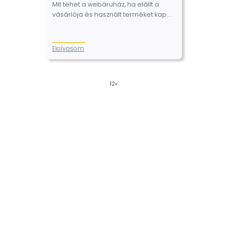
Mit tehet a webáruház, ha elállt a
vásárlója és használt terméket kap
vissza? A webáruház köteles
ismertetni a fogyasztóval az elállás
szabályait, és többek között fel kell
Elolvasom
hívnia…
1
2
»