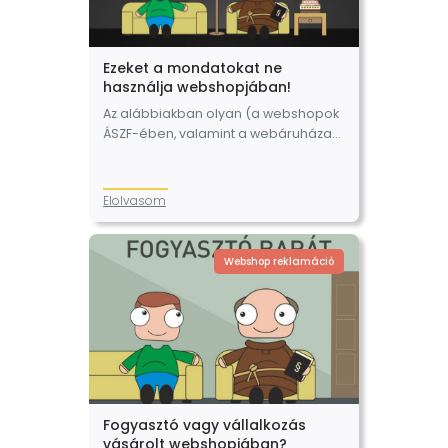
Ezeket a mondatokat ne
használja webshopjában!
Az alábbiakban olyan (a webshopok
ÁSZF-ében, valamint a webáruházak
oldalain előforduló) webshop
tájékoztatásokat idézünk, melyeket a
fogyasztóvédelmi hatóság
Elolvasom
ellenőrzése során megtévesztőnek
tekintett. Leszögezzük, hogy bár a
minősítése megtévesztő…
Webshop reklamáció
Fogyasztó vagy vállalkozás
vásárolt webshopjában?