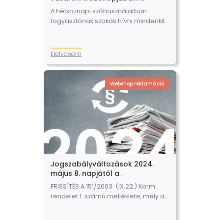
Megnézzük mi a kettő között a
A hétköznapi szóhasználatban
különbség.
fogyasztónak szokás hívni mindenkit,
aki terméket vásárol, valamilyen
szolgáltatásra előfizet. Ez lehet az oka
annak, hogy sokszor
Elolvasom
elbizonytalanodhat a webáruházat
üzemeltető is abban, hogy
fogyasztónak…
Webshop reklamáció
Jogszabályváltozások 2024.
május 8. napjától a
webshopoknál. FRISSÍTVE –
FRISSÍTÉS A 151/2003. (IX.22.) Korm.
2024.05.09.
rendelet 1. számú melléklete, mely a
tartós fogyasztási cikkek
termékkategóriáját tartalmazza