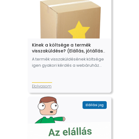
Kinek a költsége a termék
visszaküldése? (Elállás, jótállás
és kellékszavatosság esetén)
A termék visszaküldésének költsége
igen gyakori kérdés a webáruház
üzemeltetők körében, mind az elállási
jog, mind pedig a szavatossági és
jótállási jogok gyakorlása esetén.
Elolvasom
Lehet, hogy már Ön…
Elállási jog