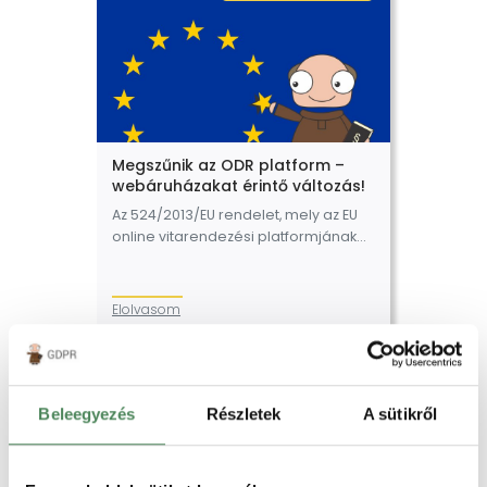
Megszűnik az ODR platform –
webáruházakat érintő változás!
Az 524/2013/EU rendelet, mely az EU
online vitarendezési platformjának
szabályait rögzíti, és előírja az online
kereskedőknek, hogy a honlapjukon
elérhetővé kell tenni az ODR-
Elolvasom
platformra mutató linket, 2025. július…
Webshop reklamáció
Beleegyezés
Részletek
A sütikről