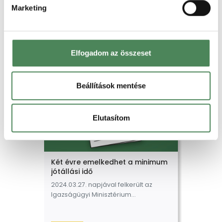
hatóság jár el a Posta
Marketing
Legutóbbi blog bejegyzésünkben
rendeletet megsértő
már írtunk “A fogyasztóvédelemmel
webáruházakkal szemben.
összefüggő kormányrendeletek
módosításáról szóló Korm. Rendelet”
elnevezésű jogszabálytervezetről,
Elolvasom
Elfogadom az összeset
mely több, a webáruházakat is érintő
jogszabály
módosítását tartalmazza. A
Webshop reklamáció
Beállítások mentése
jótállással kapcsolatban várható
módosításokról itt írtunk, ha…
Elutasítom
Két évre emelkedhet a minimum
jótállási idő
2024.03.27. napjával felkerült az
Igazságügyi Minisztérium
“A fogyasztóvédelemmel
összefüggő kormányrendeletek