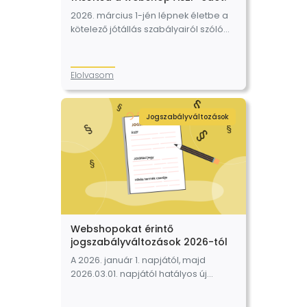
2026. március 1-jén lépnek életbe a
kötelező jótállás szabályairól szóló
151/2003. (IX.22.) Korm. rendelet
(továbbiakban: Jótállási rendelet)
legújabb módosításai. Frissíteni kell
Elolvasom
a webshop az ÁSZF-eket és a
reklamációkezelési…
Jogszabályváltozások
Webshopokat érintő
jogszabályváltozások 2026-tól
A 2026. január 1. napjától, majd
2026.03.01. napjától hatályos új
szabályok a webáruházak
működését és ÁSZF-ét is érintik. Az