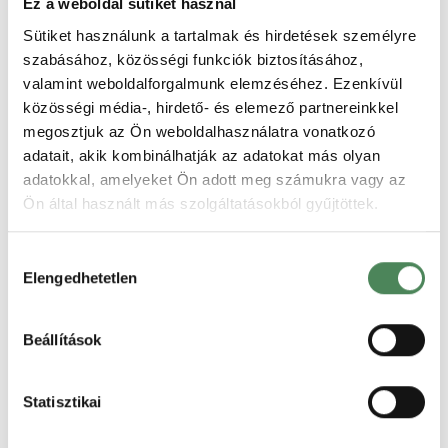
Ez a weboldal sütiket használ
Sütiket használunk a tartalmak és hirdetések személyre
szabásához, közösségi funkciók biztosításához,
Jogszabályváltozások 2024.
május 8. napjától a
valamint weboldalforgalmunk elemzéséhez. Ezenkívül
webshopoknál. FRISSÍTVE –
FRISSÍTÉS A 151/2003. (IX.22.) Korm.
közösségi média-, hirdető- és elemező partnereinkkel
2024.05.09.
rendelet 1. számú melléklete, mely a
megosztjuk az Ön weboldalhasználatra vonatkozó
tartós fogyasztási cikkek
adatait, akik kombinálhatják az adatokat más olyan
termékkategóriáját tartalmazza
adatokkal, amelyeket Ön adott meg számukra vagy az
2024. július 1. napjáig hatályban
Elolvasom
Ön által használt más szolgáltatásokból gyűjtöttek.
marad. 2024. május 7. napján 23:00
órakor…
Jogszabályváltozások
Hozzájárulás
Elengedhetetlen
kiválasztása
Beállítások
Statisztikai
Változhat az elállás egyik
szabálya. A fogyasztóvédelmi