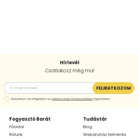
Hírlevél
Csatlakozz még ma!
FELIRATKOZOM
Elolvastam és elfogadom az
adatkezelési tájékoztatóban
foglaltakat.
Fogyasztó Barát
Tudástár
Főoldal
Blog
Rólunk
Webáruház felmérés