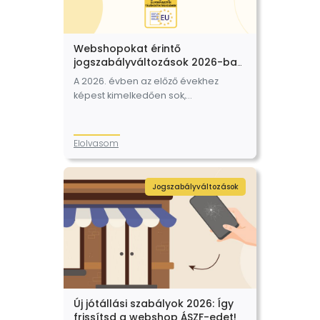
Webshopokat érintő
jogszabályváltozások 2026-ban
– mikortól és mi a teendő?
A 2026. évben az előző évekhez
képest kimelkedően sok,
webshopokat is érintő
jogszabályváltozás lép hatályba.
Még március 1. napján módosultak a
Elolvasom
kötelező jótállás szabályai, az év
második felében…
Jogszabályváltozások
Új jótállási szabályok 2026: Így
frissítsd a webshop ÁSZF-edet!