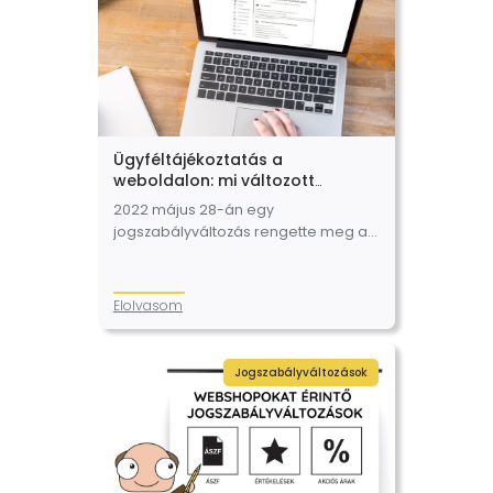
Ügyféltájékoztatás a
weboldalon: mi változott
májusban?
2022 május 28-án egy
jogszabályváltozás rengette meg a
magyar vállalkozásokat. Na jó, kicsit
túlzunk, de az tény, hogy pár dolgon
változtatnod kell! Ilyen az
Elolvasom
ügyféltájékoztatás is, néhány
elemét…
Jogszabályváltozások