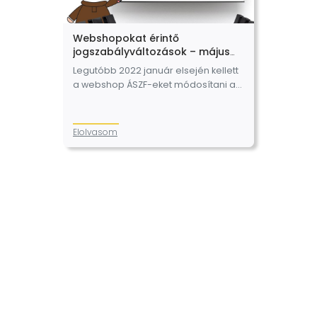
Webshopokat érintő
jogszabályváltozások – május
28.
Legutóbb 2022 január elsején kellett
a webshop ÁSZF-eket módosítani a
jótállási szabályok változása miatt (a
Fogyasztó Barát összefoglalója erről
itt olvasható), május 28-án pedig
Elolvasom
egyszerre három, a webáruházak…