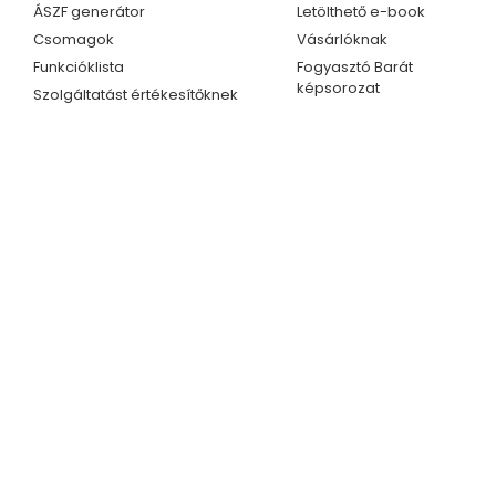
ÁSZF generátor
Letölthető e-book
Csomagok
Vásárlóknak
Funkcióklista
Fogyasztó Barát
képsorozat
Szolgáltatást értékesítőknek
Kapcsolat
Ügyfélszolgálat
Telefonszám
Kapcsolat
+36 70 609 1733
Partnerprogram
+36 70 414 0254
E-mail cím
info@fogyasztobarat.hu
© 2026 Fogyasztó Barát