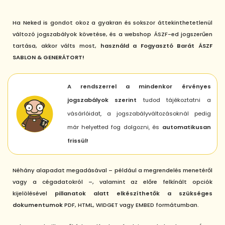
Ha Neked is gondot okoz a gyakran és sokszor áttekinthetetlenül
változó jogszabályok követése, és a webshop ÁSZF-ed jogszerűen
tartása, akkor válts most,
használd a Fogyasztó Barát ÁSZF
SABLON & GENERÁTORT!
A rendszerrel a mindenkor érvényes
jogszabályok szerint
tudod tájékoztatni a
vásárlóidat, a jogszabályváltozásoknál pedig
már helyetted fog dolgozni, és
automatikusan
frissül!
Néhány alapadat megadásával – például a megrendelés menetéről
vagy a cégadatokról –, valamint az előre felkínált opciók
kijelölésével
pillanatok alatt elkészíthetők a szükséges
dokumentumok
PDF, HTML, WIDGET vagy EMBED formátumban.