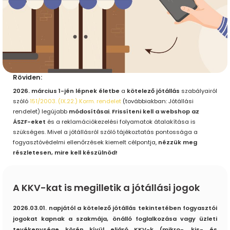
Röviden:
2026. március 1-jén lépnek életbe
a
kötelező jótállás
szabályairól
szóló
151/2003. (IX.22.) Korm. rendelet
(továbbiakban: Jótállási
rendelet) legújabb
módosításai
.
Frissíteni kell a webshop az
ÁSZF-eket
és a reklamációkezelési folyamatok átalakítása is
szükséges. Mivel a jótállásról szóló tájékoztatás pontossága a
fogyasztóvédelmi ellenőrzések kiemelt célpontja,
nézzük meg
részletesen, mire kell készülnöd!
A KKV-kat is megilletik a jótállási jogok
2026.03.01. napjától a kötelező jótállás tekintetében fogyasztói
jogokat kapnak a szakmája, önálló foglalkozása vagy üzleti
tevékenysége körén kívül eljáró KKV-k (mikro-, kis- és