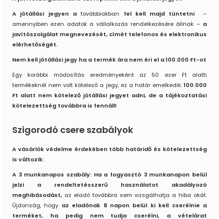
A jótállási jegyen a
továbbiakban
fel kell majd tüntetni
–
amennyiben ezen adatok a vállalkozás rendelkezésére állnak –
a
javítószolgálat megnevezését, címét telefonos és elektronikus
elérhetőségét.
Nem kell jótállási jegy ha a termék ára nem éri el a 100.000 Ft-ot
Egy korábbi módosítás eredményeként az 50 ezer Ft alatti
termékeknél nem volt kötelező a jegy, ez a határ emelkedik:
100.000
Ft alatt nem kötelező jótállási jegyet adni, de a tájékoztatási
kötelezettség továbbra is fennáll!
Szigorodó csere szabályok
A vásárlók védelme érdekében több határidő és kötelezettség
is változik:
A 3 munkanapos szabály: Ha a fogyasztó 3 munkanapon belül
jelzi a rendeltetésszerű használatot akadályozó
meghibásodást,
az eladó továbbra sem vizsgálhatja a hiba okát.
Újdonság, hogy
az eladónak 8 napon belül ki kell cserélnie a
terméket, ha pedig nem tudja cserélni, a vételárat