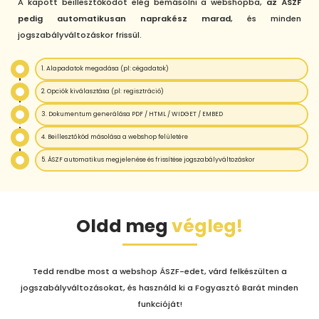
A kapott beillesztőkódot elég bemásolni a webshopba,
az ÁSZF
pedig automatikusan naprakész marad
, és minden
jogszabályváltozáskor frissül.
1. Alapadatok megadása (pl: cégadatok)
2. Opciók kiválasztása (pl: regisztráció)
3. Dokumentum generálása PDF / HTML / WIDGET / EMBED
4. Beillesztőkód másolása a webshop felületére
5. ÁSZF automatikus megjelenése és frissítése jogszabályváltozáskor
Oldd meg
végleg!
Tedd rendbe most a webshop ÁSZF-edet, várd felkészülten a
jogszabályváltozásokat, és használd ki a Fogyasztó Barát minden
funkcióját!