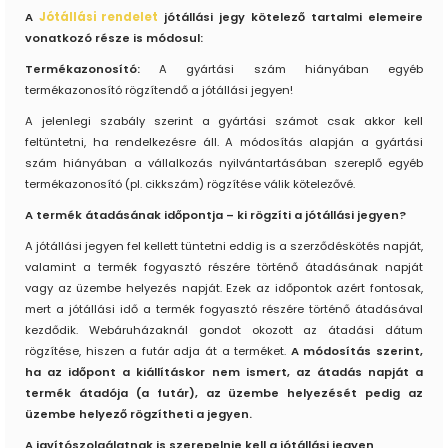
A
Jótállási rendelet
jótállási jegy kötelező tartalmi elemeire
vonatkozó része is módosul:
Termékazonosító:
A gyártási szám hiányában egyéb
termékazonosító rögzítendő a jótállási jegyen!
A jelenlegi szabály szerint a gyártási számot csak akkor kell
feltüntetni, ha rendelkezésre áll. A módosítás alapján a gyártási
szám hiányában a vállalkozás nyilvántartásában szereplő egyéb
termékazonosító (pl. cikkszám) rögzítése válik kötelezővé.
A termék átadásának időpontja – ki rögzíti a jótállási jegyen?
A jótállási jegyen fel kellett tüntetni eddig is a szerződéskötés napját,
valamint a termék fogyasztó részére történő átadásának napját
vagy az üzembe helyezés napját. Ezek az időpontok azért fontosak,
mert a jótállási idő a termék fogyasztó részére történő átadásával
kezdődik.
Webáruházaknál gondot okozott az átadási dátum
rögzítése, hiszen a futár adja át a terméket.
A módosítás szerint,
ha az időpont a kiállításkor nem ismert, az átadás napját a
termék átadója (a futár), az üzembe helyezését pedig az
üzembe helyező rögzítheti a jegyen.
A javítószolgálatnak is szerepelnie kell a jótállási jegyen