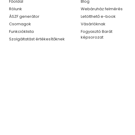
Főoldal
Blog
Rólunk
Webáruház felmérés
ÁSZF generátor
Letölthető e-book
Csomagok
Vásárlóknak
Funkcióklista
Fogyasztó Barát
képsorozat
Szolgáltatást értékesítőknek
Kapcsolat
Ügyfélszolgálat
Telefonszám
Kapcsolat
+36 70 609 1733
Partnerprogram
+36 70 414 0254
E-mail cím
info@fogyasztobarat.hu