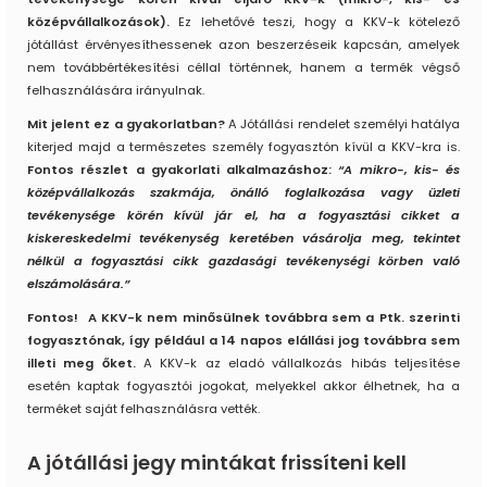
középvállalkozások).
Ez lehetővé teszi, hogy a KKV-k kötelező
jótállást érvényesíthessenek azon beszerzéseik kapcsán, amelyek
nem továbbértékesítési céllal történnek, hanem a termék végső
felhasználására irányulnak.
Mit jelent ez a gyakorlatban?
A Jótállási rendelet személyi hatálya
kiterjed majd a természetes személy fogyasztón kívül a KKV-kra is.
Fontos részlet a gyakorlati alkalmazáshoz:
“A mikro-, kis- és
középvállalkozás szakmája, önálló foglalkozása vagy üzleti
tevékenysége körén kívül jár el, ha a fogyasztási cikket a
kiskereskedelmi tevékenység keretében vásárolja meg, tekintet
nélkül a fogyasztási cikk gazdasági tevékenységi körben való
elszámolására.”
Fontos! A KKV-k nem minősülnek továbbra sem a Ptk. szerinti
fogyasztónak, így például a 14 napos elállási jog továbbra sem
illeti meg őket.
A KKV-k az eladó vállalkozás hibás teljesítése
esetén kaptak fogyasztói jogokat, melyekkel akkor élhetnek, ha a
terméket saját felhasználásra vették.
A jótállási jegy mintákat frissíteni kell