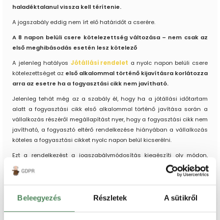
haladéktalanul vissza kell térítenie.
A jogszabály eddig nem írt elő határidőt a cserére.
A 8 napon belüli csere kötelezettség változása – nem csak az
első meghibásodás esetén lesz kötelező
A jelenleg hatályos
Jótállási rendelet
a nyolc napon belüli csere
kötelezettséget az
első alkalommal történő kijavításra korlátozza
arra az esetre ha a fogyasztási cikk nem javítható.
Jelenleg tehát még az a szabály él, hogy ha a jótállási időtartam
alatt a fogyasztási cikk első alkalommal történő javítása során a
vállalkozás részéről megállapítást nyer, hogy a fogyasztási cikk nem
javítható, a fogyasztó eltérő rendelkezése hiányában a vállalkozás
köteles a fogyasztási cikket nyolc napon belül kicserélni.
Ezt a rendelkezést a jogszabálymódosítás kiegészíti oly módon,
hogy nemcsak az első alkalommal történő kijavítás során, hanem a
jótállási idő alatt jelentkező nem első meghibásodásokra is
vonatkozik a 8 napon belüli cserekötelezettség ha a termék
nem javítható.
Beleegyezés
Részletek
A sütikről
Összefoglalva: Ha egy termék nem javítható, akkor a jótállási