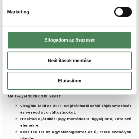
esetén annak indokáról) igazolható módon értesítse a
fogyasztót.
Marketing
Azaz, ha a vállalkozás a fogyasztó szavatossági vagy jótállási
igényének teljesíthetőségéről annak bejelentésekor nem tud
nyilatkozni, álláspontjáról – az igény elutasítása esetén az
elutasítás indokáról és a békéltető testülethez fordulás
Elfogadom az összeset
lehetőségéről is –
8 napon belül, igazolható módon köteles
értesíteni a fogyasztót.
Beállítások mentése
Összegzés: A fenti szabályok átvezetése az ÁSZF-ben és a
mindennapi működésben elengedhetetlen a fogyasztóvédelmi
bírságok elkerüléséhez és a zökkenőmentes
Elutasítom
reklamációkezeléshez.
Mit tegyél 2026.03.01. előtt?
Vizsgáld felül az ÁSZF-ed jótállásról szóló tájékoztatását
és vezesd át a változásokat.
Frissítsd a jótállási jegy mintádat is: figyelj az új kötelező
elemekre.
Készítsd fel az ügyfélszolgálatot az új csere szabályok
alapján.