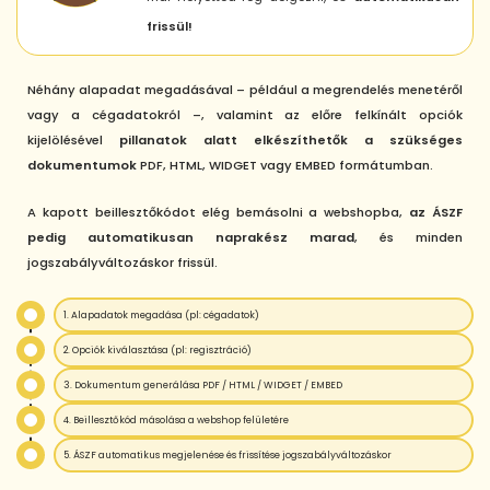
frissül!
Néhány alapadat megadásával – például a megrendelés menetéről
vagy a cégadatokról –, valamint az előre felkínált opciók
kijelölésével
pillanatok alatt elkészíthetők a szükséges
dokumentumok
PDF, HTML, WIDGET vagy EMBED formátumban.
A kapott beillesztőkódot elég bemásolni a webshopba,
az ÁSZF
pedig automatikusan naprakész marad
, és minden
jogszabályváltozáskor frissül.
1. Alapadatok megadása (pl: cégadatok)
2. Opciók kiválasztása (pl: regisztráció)
3. Dokumentum generálása PDF / HTML / WIDGET / EMBED
4. Beillesztőkód másolása a webshop felületére
5. ÁSZF automatikus megjelenése és frissítése jogszabályváltozáskor