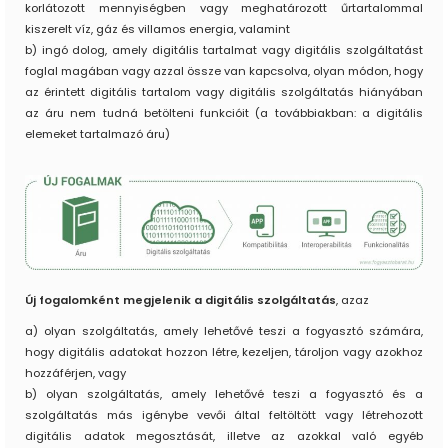
korlátozott mennyiségben vagy meghatározott űrtartalommal
kiszerelt víz, gáz és villamos energia, valamint
b) ingó dolog, amely digitális tartalmat vagy digitális szolgáltatást
foglal magában vagy azzal össze van kapcsolva, olyan módon, hogy
az érintett digitális tartalom vagy digitális szolgáltatás hiányában
az áru nem tudná betölteni funkcióit (a továbbiakban: a digitális
elemeket tartalmazó áru)
Új fogalomként megjelenik a digitális szolgáltatás
, azaz
a) olyan szolgáltatás, amely lehetővé teszi a fogyasztó számára,
hogy digitális adatokat hozzon létre, kezeljen, tároljon vagy azokhoz
hozzáférjen, vagy
b) olyan szolgáltatás, amely lehetővé teszi a fogyasztó és a
szolgáltatás más igénybe vevői által feltöltött vagy létrehozott
digitális adatok megosztását, illetve az azokkal való egyéb