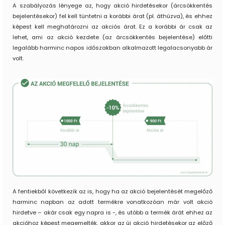
A szabályozás lényege az, hogy akció hirdetésekor (árcsökkentés
bejelentésekor) fel kell tüntetni a korábbi árat (pl. áthúzva), és ehhez
képest kell meghatározni az akciós árat. Ez a korábbi ár csak az
lehet, ami az akció kezdete (az árcsökkentés bejelentése) előtti
legalább harminc napos időszakban alkalmazott legalacsonyabb ár
volt.
A fentiekből következik az is, hogy ha az akció bejelentését megelőző
harminc napban az adott termékre vonatkozóan már volt akció
hirdetve – akár csak egy napra is -, és utóbb a termék árát ehhez az
akcióhoz képest megemelték, akkor az új akció hirdetésekor az előző