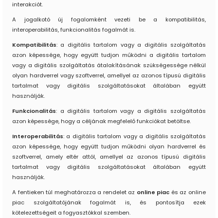
interakciót.
A jogalkotó új fogalomként vezeti be a kompatibilitás,
interoperabilitás, funkcionalitás fogalmát is.
Kompatibilitás
: a digitális tartalom vagy a digitális szolgáltatás
azon képessége, hogy együtt tudjon működni a digitális tartalom
vagy a digitális szolgáltatás átalakításának szükségessége nélkül
olyan hardverrel vagy szoftverrel, amellyel az azonos típusú digitális
tartalmat vagy digitális szolgáltatásokat általában együtt
használják.
Funkcionalitás
: a digitális tartalom vagy a digitális szolgáltatás
azon képessége, hogy a céljának megfelelő funkciókat betöltse.
Interoperabilitás
: a digitális tartalom vagy a digitális szolgáltatás
azon képessége, hogy együtt tudjon működni olyan hardverrel és
szoftverrel, amely eltér attól, amellyel az azonos típusú digitális
tartalmat vagy digitális szolgáltatásokat általában együtt
használják.
A fentieken túl meghatározza a rendelet az
online piac
és az online
piac szolgáltatójának fogalmát is, és pontosítja ezek
kötelezettségeit a fogyasztókkal szemben.