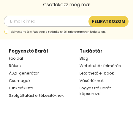
Csatlakozz még ma!
FELIRATKOZOM
Elolvastam és elfogadom az
adatkezelési tájékoztatóban
foglaltakat.
Fogyasztó Barát
Tudástár
Főoldal
Blog
Rólunk
Webáruház felmérés
ÁSZF generátor
Letölthető e-book
Csomagok
Vásárlóknak
Funkcióklista
Fogyasztó Barát
képsorozat
Szolgáltatást értékesítőknek
Kapcsolat
Ügyfélszolgálat
Telefonszám
Kapcsolat
+36 70 609 1733
Partnerprogram