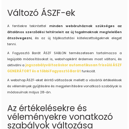
Változó ÁSZF-ek
A fentiekre tekintettel
minden webáruháznak szükséges az
általános szerződési feltételeit az új fogalmaknak megfelelően
átszövegezni
, és az új tájékoztatási kötelezettségeknek eleget
tenni.
A Fogyasztó Barát ÁSZF SABLON természetesen tartalmazza a
legújabb módosításokat is, webshopként érdemes most váltani, és
aktiválni a
jogszabályváltozáskor automatikusan frissülő ÁSZF
GENERÁTORT és a többi Fogyasztó Barát
funkciót.
A webshop ÁSZF-eket érintő változások mellett a vásárlói értékelések
és vélemények gyűjtésére és megjelenítésére vonatkozó szabályok is
módosulnak május 28-án.
Az értékelésekre és
véleményekre vonatkozó
szabályok változása