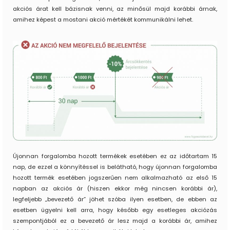
akciós árat kell bázisnak venni, az minősül majd korábbi árnak,
amihez képest a mostani akció mértékét kommunikálni lehet.
Újonnan forgalomba hozott termékek esetében ez az időtartam 15
nap, de ezzel a könnyítéssel is belátható, hogy újonnan forgalomba
hozott termék esetében jogszerűen nem alkalmazható az első 15
napban az akciós ár (hiszen ekkor még nincsen korábbi ár),
legfeljebb „bevezető ár” jöhet szóba ilyen esetben, de ebben az
esetben ügyelni kell arra, hogy később egy esetleges akciózás
szempontjából ez a bevezető ár lesz majd a korábbi ár, amihez