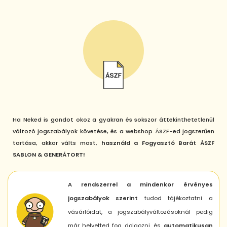
Ha Neked is gondot okoz a gyakran és sokszor áttekinthetetlenül
változó jogszabályok követése, és a webshop ÁSZF-ed jogszerűen
tartása, akkor válts most,
használd a Fogyasztó Barát ÁSZF
SABLON & GENERÁTORT!
A rendszerrel a mindenkor érvényes
jogszabályok szerint
tudod tájékoztatni a
vásárlóidat, a jogszabályváltozásoknál pedig
már helyetted fog dolgozni, és
automatikusan