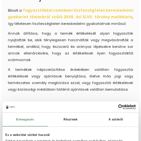
Bővült a
fogyasztókkal szembeni tisztességtelen kereskedelmi
gyakorlat tilalmáról szóló 2008. évi XLVII. törvény melléklete
,
így tételesen tisztességtelen kereskedelmi gyakorlatnak minősül:
Annak állítása, hogy a termék értékelését olyan fogyasztók
nyújtották be, akik ténylegesen használták vagy megvásárolták a
terméket, anélkül, hogy észszerű és arányos lépésekre kerülne sor
annak ellenőrzésére, hogy az értékelések ilyen fogyasztóktól
származnak.
A termékek népszerűsítése érdekében valótlan fogyasztói
értékelések vagy ajánlások benyújtása, illetve más jogi vagy
természetes személy megbízása ezzel, vagy fogyasztói értékelések
vagy közösségi médiában történő ajánlások valótlan bemutatása.
Beleegyezés
Részletek
A sütikről
Ez a weboldal sütiket használ