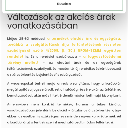
hogy kizárólag a pozitívakat jeleníti meg.
Elutasítom
Változások az akciós árak
vonatkozásában
Május 28-tól módosul
a termékek eladási ára és egységára,
továbbá a szolgáltatások díja feltüntetésének részletes
szabályairól szóló 4/2009. (I. 30.) NFGM-SZMM együttes
rendelet
is. Ez a rendelet szabályozza –
a fogyasztóvédelmi
törvény mellett
– az eladási árak és az egységárak
feltüntetésének szabályait, és mostantól új rendelkezésként bevezeti
az „árcsökkentés bejelentése” szabályozását.
A webshopokat terheli majd annak bizonyítása, hogy a korábbiár
megállapítása jogszerű volt, ezt a hatóság részére akár az ártörténet
bemutatásával, akár más hitelt érdemlő módon kell majd bizonyítani.
Amennyiben nem konkrét termékek, hanem a teljes kínálat
vonatkozásában jelentünk be akciót – általános árcsökkentés -, úgy
ebben az esetben is szükséges lesz minden egyes konkrét terméknél
a korábbi árat a fentiek szerint meghatározott módon feltüntetni.