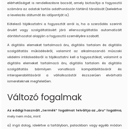
elérhetőséget is rendelkezésre bocsát, amely biztosítja a fogyasztó
számára az adatok tartós adathordozón történő tárolását (beleértve
a levelezés dátumát és időpontját is).
Kötelező tájékoztatni a fogyasztót arról is, ha a szerződés szerinti
áruért vagy szolgáltatásért járó ellenszolgáltatás automatizált
döntéshozatal alapján a fogyasztó személyére szabott.
A digitális elemeket tartalmazó áru, digitális tartalom és digitális
szolgáltatás működéséről, valamint az alkalmazandó műszaki
védelmi intézkedésről is tájékoztatni kell a fogyasztókat, valamint a
digitális elemeket tartalmazó áru, digitális tartalom és digitális
szolgáltatás bármilyen vonatkozó kompatibilitásáról és
interoperabilitásáról a vállalkozástól észszerűen elvárható
ismereteknek megfelelően.
Változó fogalmak
Az eddigi használt „termék” fogalmat felváltja az „áru” fogalma
,
mely nem más, mint
a) ingó dolog, ideértve a tartályban, palackban vagy egyéb módon