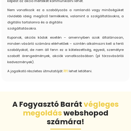
képest az akció mértékét kommunikálni lehet.
Nem vonatkozik ez a szabályozás a romlandó vagy minőségüket
rövidebb ideig megőrző termékekre, valamint a szolgáltatásokra, a
digitális tartalomra és a digitális
szolgáltatásokra.
Kuponok, akciós kódok esetén – amennyiben azok általánosan,
minden vásárló számára elérhetőek – szintén alkalmazni kell a fenti
szabályokat, de nem áll fenn ez a kötelezettség, egyedi, személyre
szabott árengedmények, akciók vonatkozásában (pl törzsvásárlói
kedvezmények).
A jogalkotó részletes útmutatóját
itt
lehet letölteni.
A Fogyasztó Barát
végleges
megoldás
webshopod
számára!