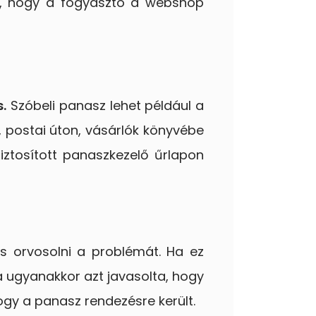
ól, hogy a fogyasztó a webshop
.
Szóbeli panasz lehet például a
 postai úton, vásárlók könyvébe
iztosított panaszkezelő űrlapon
és orvosolni a problémát. Ha ez
lla ugyanakkor azt javasolta, hogy
hogy a panasz rendezésre került.