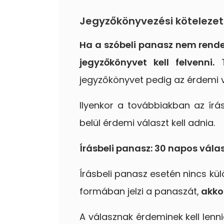
Jegyzőkönyvezési kötelezett
Ha a szóbeli panasz nem rende
jegyzőkönyvet kell felvenni.
T
jegyzőkönyvet pedig az érdemi v
Ilyenkor a továbbiakban az írá
belül érdemi választ kell adnia.
Í
rásbeli panasz: 30 napos vála
Írásbeli panasz esetén nincs kü
formában jelzi a panaszát,
akkor
A válasznak érdeminek kell lenn