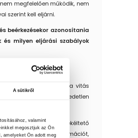
ás, nem megfelelően működik, nem
szerint kell eljárni.
s beérkezésekor azonosítania
k és milyen eljárási szabályok
ódon próbálják kezelni a vitás
A sütikről
hatósági ügyet vagy elégedetlen
tosításához, valamint
édelmi hatóság vagy békéltető
einkkel megosztjuk az Ön
zelte a beérkezett reklamációt,
l, amelyeket Ön adott meg