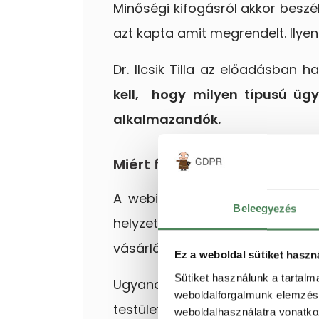
Minőségi kifogásról akkor beszé
azt kapta amit megrendelt. Ilyenk
Dr. Ilcsik Tilla az előadásban 
kell, hogy milyen típusú ügyr
alkalmazandók.
Miért fontos a reklamáció h
A webinárium elején elhangzot
Beleegyezés
helyzeteket. Ez érthető, hisze
vásárlót.
Ez a weboldal sütiket haszn
Sütiket használunk a tartal
Ugyanakkor önmagában a jó sz
weboldalforgalmunk elemzésé
testület elé kerül, akkor a vá
weboldalhasználatra vonatko