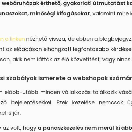
 a webáruházak érthető, gyakorlati útmutatást ka
panaszokat, minőségi kifogásokat
, valamint mire k
n a linken
nézhető vissza, de ebben a blogbejegyz
int az előadáson elhangzott legfontosabb kérdése
on, akik nem látták az élő közvetítést, vagy nincs 
ési szabályok ismerete a webshopok számá
lőbb-utóbb minden vállalkozás találkozik vásár
zó bejelentésekkel. Ezek kezelése nemcsak üg
l is jár.
 az volt, hogy
a panaszkezelés nem merül ki abb