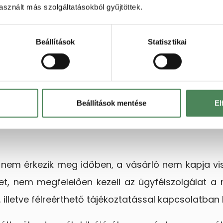
sznált más szolgáltatásokból gyűjtöttek.
készítette a szükséges dokumentumokat, és me
Beállítások
Statisztikai
bshop már a bejelentés beérkezésekor felism
magával a termékkel van problémája.
sárló a vállalkozás működését kifogásolja.
Beállítások mentése
El
a fogyasztó a vállalkozás magatartását, tevékenys
ék nem érkezik meg időben, a vásárló nem kapja v
yet, nem megfelelően kezeli az ügyfélszolgálat
 illetve félreérthető tájékoztatással kapcsolatban 