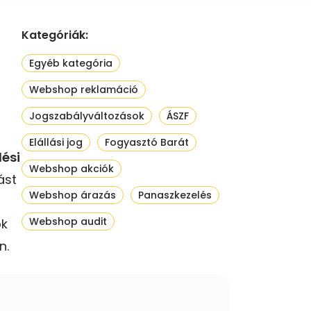
Kategóriák:
Egyéb kategória
Webshop reklamáció
Jogszabályváltozások
ÁSZF
Elállási jog
Fogyasztó Barát
ési
Webshop akciók
ást
Webshop árazás
Panaszkezelés
Webshop audit
ok
n.