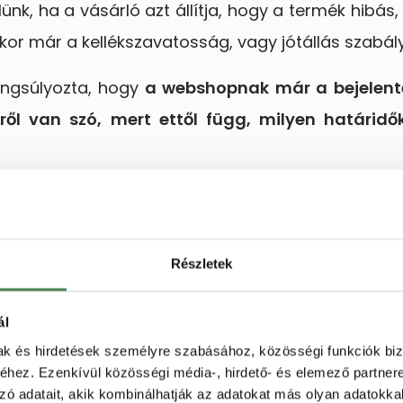
lünk, ha a vásárló azt állítja, hogy a termék hib
or már a kellékszavatosság, vagy jótállás szabályai 
hangsúlyozta, hogy
a webshopnak már a bejelenté
ől van szó, mert ettől függ, milyen határidő
elyes besorolása?
t, hogy a webshopok jellemzően vásárlóbarát m
Részletek
n senki sem szeretne hosszadalmas levelezést, 
ál
mak és hirdetések személyre szabásához, közösségi funkciók biz
ándék nem elég. Ha egy ügy később fogyasztóv
hez. Ezenkívül közösségi média-, hirdető- és elemező partner
llalkozásnak igazolnia kell, hogy megfelelően ke
zó adatait, akik kombinálhatják az adatokat más olyan adatokka