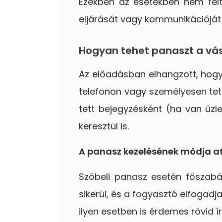
Ezekben az esetekben nem felt
eljárását vagy kommunikációját 
Hogyan tehet panaszt a vás
Az előadásban elhangzott, hog
telefonon vagy személyesen tet
tett bejegyzésként (ha van üzl
keresztül is.
A panasz kezelésének módja at
Szóbeli panasz esetén főszabál
sikerül, és a fogyasztó elfogadja
ilyen esetben is érdemes rövid í