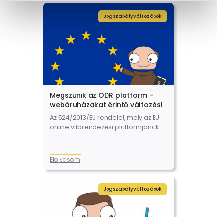
ennek…
Jogszabályváltozások
Megszűnik az ODR platform –
webáruházakat érintő változás!
Az 524/2013/EU rendelet, mely az EU
online vitarendezési platformjának
szabályait rögzíti, és előírja az online
kereskedőknek, hogy a honlapjukon
elérhetővé kell tenni az ODR-
Elolvasom
platformra mutató linket, 2025. július…
Jogszabályváltozások