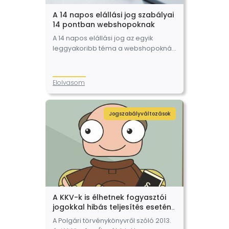
A 14 napos elállási jog szabályai
14 pontban webshopoknak
A 14 napos elállási jog az egyik
leggyakoribb téma a webshopoknál.
Itt röviden, érthetően összeszedtünk
mindent róla, amit egy webshop
üzemeltetőnek tudnia kell. Határidők:
Elolvasom
14 nap mindenkinek (nem…
Jogszabályváltozások
A KKV-k is élhetnek fogyasztói
jogokkal hibás teljesítés esetén
2025.08.22. napjától
A Polgári törvénykönyvről szóló 2013.