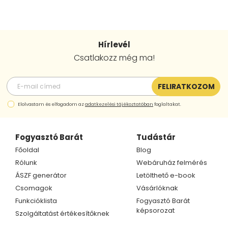
Hírlevél
Csatlakozz még ma!
FELIRATKOZOM
Elolvastam és elfogadom az
adatkezelési tájékoztatóban
foglaltakat.
Fogyasztó Barát
Tudástár
Főoldal
Blog
Rólunk
Webáruház felmérés
ÁSZF generátor
Letölthető e-book
Csomagok
Vásárlóknak
Funkcióklista
Fogyasztó Barát
képsorozat
Szolgáltatást értékesítőknek