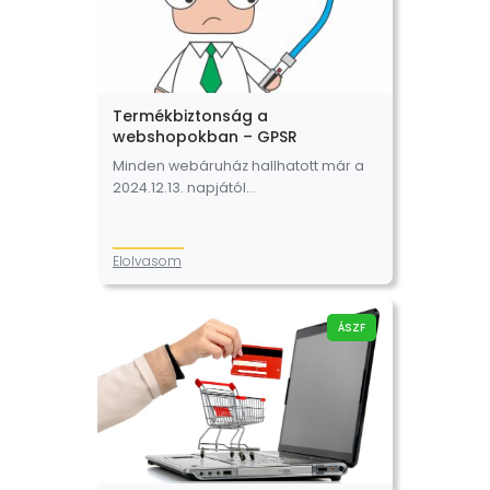
Termékbiztonság a
webshopokban – GPSR
Minden webáruház hallhatott már a
2024.12.13. napjától
alkalmazandó (EU) 2023/988 európai
parlamenti és tanácsi rendeletről,
vagyis az Általános Termékbiztonsági
Elolvasom
Rendeletről (a továbbiakban:
Rendelet). Hogyan érinti ez az online
értékesítést?…
ÁSZF