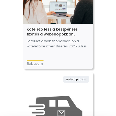
Kötelező lesz a készpénzes
fizetés a webshopokban
2025.07.01. napjától
Fordulat a webshopoknál: jön a
kötelező készpénzfizetés 2025. július 1.
napjától. A fogyasztóvédelemről
szóló 1997. évi CLV.
törvény (továbbiakban: Fgytv.)
Elolvasom
2025.07.01. napjával kiegészül a 9. §-
al, mely minden vállalkozás
számára…
Webshop audit