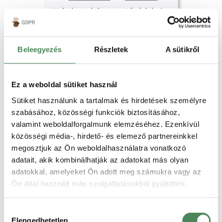
Webshopok fogyasztóvédelmi
auditja – 2. rész
Átlátható szállítási és fizetési módok
a webáruházakban. MPL megfelelés.
Beleegyezés
Részletek
A sütikről
Jogszabályi háttér – hogyan kell
tájékoztatni a szállítási és fizetési
módokról a webáruházban? A
Elolvasom
webshopjában vásárlóknak még a
Ez a weboldal sütiket használ
megrendelés…
Sütiket használunk a tartalmak és hirdetések személyre
Webshop audit
szabásához, közösségi funkciók biztosításához,
valamint weboldalforgalmunk elemzéséhez. Ezenkívül
közösségi média-, hirdető- és elemező partnereinkkel
megosztjuk az Ön weboldalhasználatra vonatkozó
adatait, akik kombinálhatják az adatokat más olyan
adatokkal, amelyeket Ön adott meg számukra vagy az
Ön által használt más szolgáltatásokból gyűjtöttek.
Webshopok fogyasztóvédelmi
auditja – 1. rész
Hozzájárulás
Miből áll egy webshop audit? Átfogó
Elengedhetetlen
ellenőrzés lépésről lépésre. A