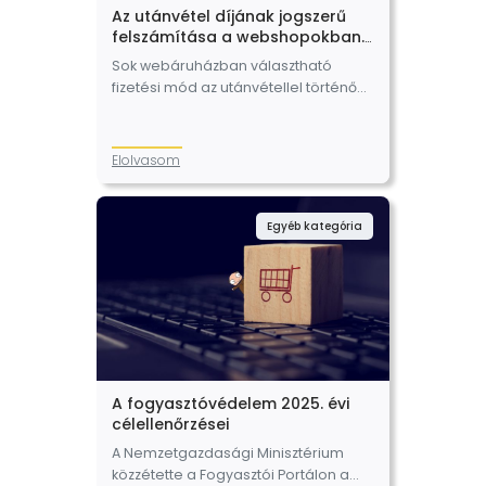
Az utánvétel díjának jogszerű
felszámítása a webshopokban.
– Ügyészi eljárások
Sok webáruházban választható
tapasztalatai
fizetési mód az utánvétellel történő
fizetés. A termék árának átvételkori
kiegyenlítése azonban általában
plusz költséggel jár a vásárlók
Elolvasom
számára. Az alábbiakban arról lesz
szó, hogy…
Egyéb kategória
A fogyasztóvédelem 2025. évi
célellenőrzései
A Nemzetgazdasági Minisztérium
közzétette a Fogyasztói Portálon a