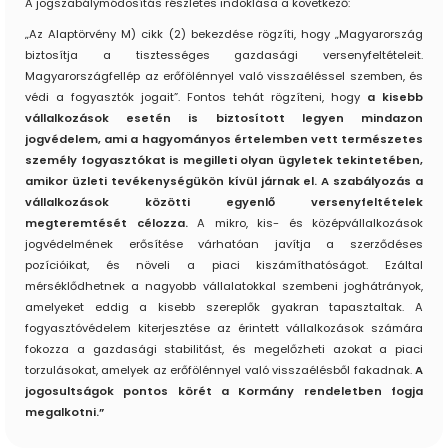
A jogszabálymódosítás részletes indoklása a következő:
„Az Alaptörvény M) cikk (2) bekezdése rögzíti, hogy „Magyarország
biztosítja a tisztességes gazdasági versenyfeltételeit.
Magyarországfellép az erőfölénnyel való visszaéléssel szemben, és
védi a fogyasztók jogait”. Fontos tehát rögzíteni, hogy
a kisebb
vállalkozások esetén is biztosított legyen mindazon
jogvédelem, ami a hagyományos értelemben vett természetes
személy fogyasztókat is megilleti olyan ügyletek tekintetében,
amikor üzleti tevékenységükön kívül járnak el.
A szabályozás a
vállalkozások közötti egyenlő versenyfeltételek
megteremtését célozza.
A mikro, kis- és középvállalkozások
jogvédelmének erősítése várhatóan javítja a szerződéses
pozícióikat, és növeli a piaci kiszámíthatóságot. Ezáltal
mérséklődhetnek a nagyobb vállalatokkal szembeni joghátrányok,
amelyeket eddig a kisebb szereplők gyakran tapasztaltak. A
fogyasztóvédelem kiterjesztése az érintett vállalkozások számára
fokozza a gazdasági stabilitást, és megelőzheti azokat a piaci
torzulásokat, amelyek az erőfölénnyel való visszaélésből fakadnak.
A
jogosultságok pontos körét a Kormány rendeletben fogja
megalkotni.”