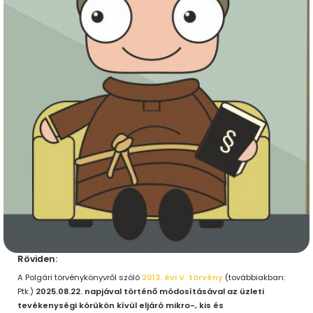
Röviden:
A Polgári törvénykönyvről szóló
2013. évi V. törvény
(továbbiakban:
Ptk.)
2025.08.22. napjával
történő módosításával az üzleti
tevékenységi körükön kívül eljáró
mikro-, kis és