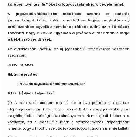
körében „vértezi fel” őket a fogyasztóknak járó védelemmel.
A jogszabálymódosítás indoklása szerint a konkrét
jogosultságok körét külön rendeletben fogják meghatározni,
erről azonban egyelőre nem lehet többet tudni, az is kérdéses
továbbá, hogy a KKV-k ügyeiben a jövőben eljárhatnak-e majd
a békéltető testületek.
Az alábbiakban idézzük az új jogszabályi rendelkezést vastagon
szedetten:
„XXIV. Fejezet
Hibás teljesítés
A hibás teljesítés általános szabályai
6:157. § [Hibás teljesítés]
(1) A kötelezett hibásan teljesít, ha a szolgáltatás a teljesítés
időpontjában nem felel meg a szerződésben vagy jogszabályban
megállapított minőségi követelményeknek. Nem teljesít hibásan a
kötelezett, ha a jogosult a hibát a szerződéskötés időpontjában
ismerte, vagy a hibát a szerződéskötés időpontjában ismernie kellett.