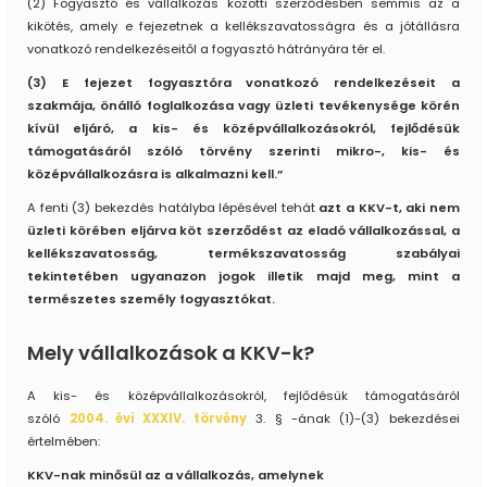
(2) Fogyasztó és vállalkozás közötti szerződésben semmis az a
kikötés, amely e fejezetnek a kellékszavatosságra és a jótállásra
vonatkozó rendelkezéseitől a fogyasztó hátrányára tér el.
(3) E fejezet fogyasztóra vonatkozó rendelkezéseit a
szakmája, önálló foglalkozása vagy üzleti tevékenysége körén
kívül eljáró, a kis- és középvállalkozásokról, fejlődésük
támogatásáról szóló törvény szerinti mikro-, kis- és
középvállalkozásra is alkalmazni kell.”
A fenti (3) bekezdés hatályba lépésével tehát
azt a KKV-t, aki nem
üzleti körében eljárva köt szerződést az eladó vállalkozással, a
kellékszavatosság, termékszavatosság szabályai
tekintetében ugyanazon jogok illetik majd meg, mint a
természetes személy fogyasztókat.
Mely vállalkozások a KKV-k?
A kis- és középvállalkozásokról, fejlődésük támogatásáról
szóló
2004. évi XXXIV. törvény
3. § -ának (1)-(3) bekezdései
értelmében:
KKV-nak minősül az a vállalkozás, amelynek