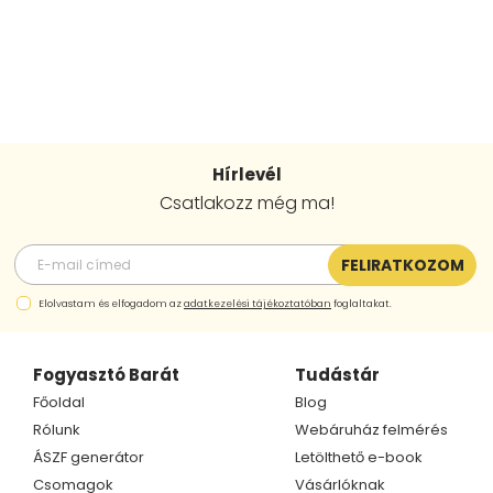
Hírlevél
Csatlakozz még ma!
FELIRATKOZOM
Elolvastam és elfogadom az
adatkezelési tájékoztatóban
foglaltakat.
Fogyasztó Barát
Tudástár
Főoldal
Blog
Rólunk
Webáruház felmérés
ÁSZF generátor
Letölthető e-book
Csomagok
Vásárlóknak