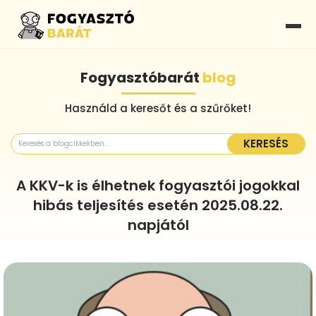
Fogyasztóbarát
blog
Használd a keresőt és a szűrőket!
KERESÉS
A KKV-k is élhetnek fogyasztói jogokkal
hibás teljesítés esetén 2025.08.22.
napjától