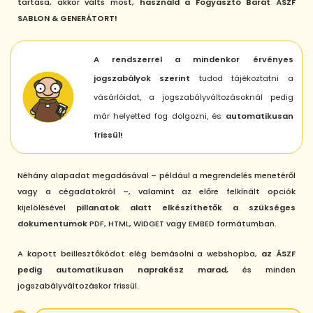
tartása, akkor válts most,
használd a Fogyasztó Barát ÁSZF
SABLON & GENERÁTORT!
A rendszerrel a mindenkor érvényes
jogszabályok szerint
tudod tájékoztatni a
vásárlóidat, a jogszabályváltozásoknál pedig
már helyetted fog dolgozni, és
automatikusan
frissül!
Néhány alapadat megadásával – például a megrendelés menetéről
vagy a cégadatokról –, valamint az előre felkínált opciók
kijelölésével
pillanatok alatt elkészíthetők a szükséges
dokumentumok
PDF, HTML, WIDGET vagy EMBED formátumban.
A kapott beillesztőkódot elég bemásolni a webshopba,
az ÁSZF
pedig automatikusan naprakész marad
, és minden
jogszabályváltozáskor frissül.