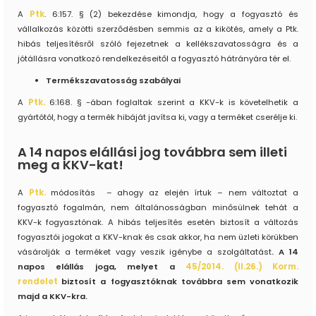
A
Ptk
. 6:157. § (2) bekezdése kimondja, hogy a fogyasztó és
vállalkozás közötti szerződésben semmis az a kikötés, amely a Ptk.
hibás teljesítésről szóló fejezetnek a kellékszavatosságra és a
jótállásra vonatkozó rendelkezéseitől a fogyasztó hátrányára tér el.
Termékszavatosság szabályai
A
Ptk.
6:168. § -ában foglaltak szerint a KKV-k is követelhetik a
gyártótól, hogy a termék hibáját javítsa ki, vagy a terméket cserélje ki.
A 14 napos elállási jog továbbra sem illeti
meg a KKV-kat!
A
Ptk.
módosítás – ahogy az elején írtuk – nem változtat a
fogyasztó fogalmán, nem általánosságban minősülnek tehát a
KKV-k fogyasztónak. A hibás teljesítés esetén biztosít a változás
fogyasztói jogokat a KKV-knak és csak akkor, ha nem üzleti körükben
vásárolják a terméket vagy veszik igénybe a szolgáltatást
.
A 14
napos elállás joga, melyet a
45/2014. (II.26.) Korm.
rendelet
biztosít a fogyasztóknak továbbra sem vonatkozik
majd a KKV-kra.