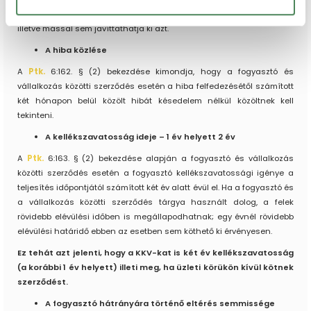
keretében a hibát a kötelezett költségére maga nem javíthatja ki,
illetve mással sem javíttathatja ki azt.
A hiba közlése
A
Ptk.
6:162. § (2) bekezdése kimondja, hogy a fogyasztó és
vállalkozás közötti szerződés esetén a hiba felfedezésétől számított
két hónapon belül közölt hibát késedelem nélkül közöltnek kell
tekinteni.
A kellékszavatosság ideje – 1 év helyett 2 év
A
Ptk.
6:163. § (2) bekezdése alapján a fogyasztó és vállalkozás
közötti szerződés esetén a fogyasztó kellékszavatossági igénye a
teljesítés időpontjától számított két év alatt évül el. Ha a fogyasztó és
a vállalkozás közötti szerződés tárgya használt dolog, a felek
rövidebb elévülési időben is megállapodhatnak; egy évnél rövidebb
elévülési határidő ebben az esetben sem köthető ki érvényesen.
Ez tehát azt jelenti, hogy a KKV-kat is két év kellékszavatosság
(a korábbi 1 év helyett) illeti meg, ha üzleti körükön kívül kötnek
szerződést.
A fogyasztó hátrányára történő eltérés semmissége