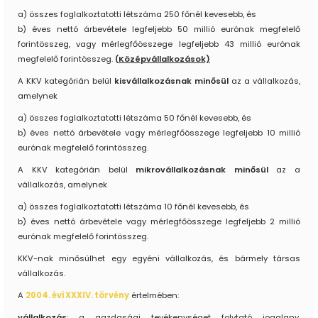
a) összes foglalkoztatotti létszáma 250 főnél kevesebb, és
b) éves nettó árbevétele legfeljebb 50 millió eurónak megfelelő
forintösszeg, vagy mérlegfőösszege legfeljebb 43 millió eurónak
megfelelő forintösszeg.
(
Középvállalkozások)
A KKV kategórián belül
kisvállalkozásnak minősül
az a vállalkozás,
amelynek
a) összes foglalkoztatotti létszáma 50 főnél kevesebb, és
b) éves nettó árbevétele vagy mérlegfőösszege legfeljebb 10 millió
eurónak megfelelő forintösszeg.
A KKV kategórián belül
mikrovállalkozásnak minősül
az a
vállalkozás, amelynek
a) összes foglalkoztatotti létszáma 10 főnél kevesebb, és
b) éves nettó árbevétele vagy mérlegfőösszege legfeljebb 2 millió
eurónak megfelelő forintösszeg.
KKV-nak minősülhet egy egyéni vállalkozás, és bármely társas
vállalkozás.
A
2004. évi XXXIV. törvény
értelmében:
vállalkozás
: a gazdasági tevékenységet folytató jogalany,