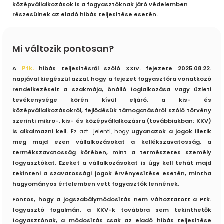
középvállalkozások is a fogyasztóknak járó védelemben
részesülnek az eladó hibás teljesítése esetén.
Mi változik pontosan?
A
Ptk.
hibás teljesítésről szóló XXIV. fejezete 2025.08.22.
napjával kiegészül azzal, hogy a fejezet fogyasztóra vonatkozó
rendelkezéseit a szakmája, önálló foglalkozása vagy üzleti
tevékenysége körén kívül eljáró, a kis- és
középvállalkozásokról, fejlődésük támogatásáról szóló törvény
szerinti mikro-, kis- és középvállalkozásra (továbbiakban: KKV)
is alkalmazni kell.
Ez azt jelenti, hogy
ugyanazok a jogok illetik
meg majd ezen vállalkozásokat a kellékszavatosság, a
termékszavatosság körében, mint a természetes személy
fogyasztókat. Ezeket a vállalkozásokat is úgy kell tehát majd
tekinteni a szavatossági jogok érvényesítése esetén, mintha
hagyományos értelemben vett fogyasztók lennének.
Fontos, hogy a jogszabálymódosítás nem változtatott a Ptk.
fogyasztó fogalmán, a KKV-k továbbra sem tekinthetők
fogyasztónak, a módosítás csak az eladó hibás teljesítése