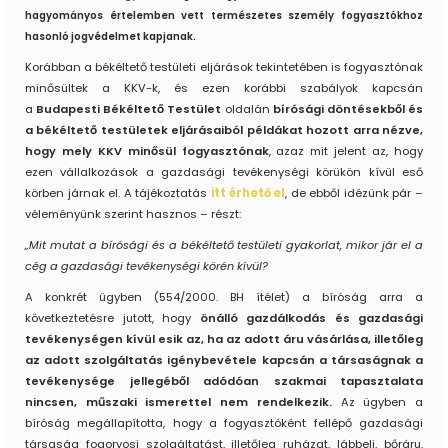
hagyományos értelemben vett természetes személy fogyasztókhoz
hasonló jogvédelmet kapjanak.
Korábban a békéltető testületi eljárások tekintetében is fogyasztónak
minősültek a KKV-k, és ezen korábbi szabályok kapcsán
a
Budapesti Békéltető Testület
oldalán
bírósági döntésekből és
a békéltető testületek eljárásaiból példákat hozott arra nézve,
hogy mely KKV minősül fogyasztónak
, azaz mit jelent az, hogy
ezen vállalkozások a gazdasági tevékenységi körükön kívül eső
körben járnak el. A tájékoztatás
itt érhető el
, de ebből idézünk pár –
véleményünk szerint hasznos – részt:
„Mit mutat a bírósági és a békéltető testületi gyakorlat, mikor jár el a
cég a gazdasági tevékenységi körén kívül?
A konkrét ügyben (554/2000. BH ítélet) a bíróság arra a
következtetésre jutott, hogy
önálló gazdálkodás és gazdasági
tevékenységen kívül esik az, ha az adott áru vásárlása, illetőleg
az adott szolgáltatás igénybevétele kapcsán a társaságnak a
tevékenysége jellegéből adódóan szakmai tapasztalata
nincsen, műszaki ismerettel nem rendelkezik.
Az ügyben a
bíróság megállapította, hogy a fogyasztóként fellépő gazdasági
társaság fogorvosi szolgáltatást, illetőleg ruházat, lábbeli, bőráru,