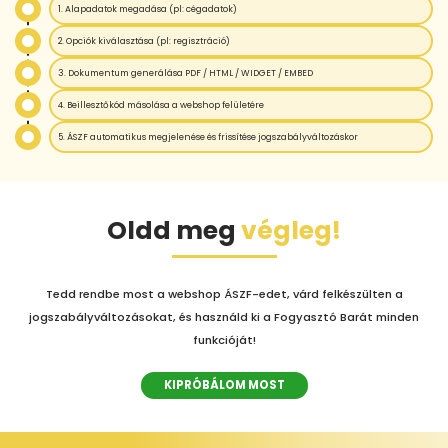
1. Alapadatok megadása (pl: cégadatok)
2. Opciók kiválasztása (pl: regisztráció)
3. Dokumentum generálása PDF / HTML / WIDGET / EMBED
4. Beillesztőkód másolása a webshop felületére
5. ÁSZF automatikus megjelenése és frissítése jogszabályváltozáskor
Oldd meg
végleg!
Tedd rendbe most a webshop ÁSZF-edet, várd felkészülten a
jogszabályváltozásokat, és használd ki a Fogyasztó Barát minden
funkcióját!
KIPRÓBÁLOM MOST