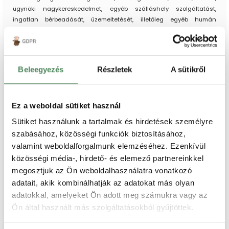
ügynöki nagykereskedelmet, egyéb szálláshely szolgáltatást,
ingatlan bérbeadását, üzemeltetését, illetőleg egyéb humán
egészségügyi ellátást nyújt, tevékenységi köreiben ezek kerültek
feltüntetésre.
Mivel a fenti tevékenységekbe nem illett bele
az a szolgáltatás,
azaz egy épület építtetése, ennek keretében
nyílászárók vásárlása,
Beleegyezés
Részletek
A sütikről
amelyet a szolgáltatást nyújtó vállalkozás
, a másik vitás
fél
vállalt
,
ezért nyilvánvalóan gazdasági, illetőleg szakmai
tevékenységi körén kívül eső célból vette igénybe a társaság a
Ez a weboldal sütiket használ
vállalkozásnál megrendelt szolgáltatást.
Sütiket használunk a tartalmak és hirdetések személyre
Nem volt fogyasztó ugyanakkor az a vállalkozás, mely a
szabásához, közösségi funkciók biztosításához,
kéményseprési szolgáltatás megrendelésével
kapcsolatos
valamint weboldalforgalmunk elemzéséhez. Ezenkívül
vitáját az általa értékesítés céljából épített épület
közösségi média-, hirdető- és elemező partnereinkkel
kéményellenőrzésével, engedélyeztetésével kapcsolatosan
terjesztette elő. A Budapesti Békéltető Testület eljáró tanácsa arra a
megosztjuk az Ön weboldalhasználatra vonatkozó
következtetésre jutott, hogy mivel
az épület engedélyezéséhez
adatait, akik kombinálhatják az adatokat más olyan
szükséges kéményseprési munkálatok a társaság gazdasági
adatokkal, amelyeket Ön adott meg számukra vagy az
tevékenységébe tartozó cél érdekében kerültek
Ön által használt más szolgáltatásokból gyűjtöttek.
megrendelésre, és nyújtásra, ezért a fogyasztóként fellépő
gazdasági társaság nem fogyasztó az Fgytv. értelmében.”