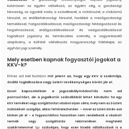
különösen az egyéni vállalkozó, az egyéni cég, a gazdasági
társaság, az ügyvédi iroda, a szövetkezet, a vízitársulat, a víziközmű
társulat, az erdőbirtokossági társulat, továbbá a mezőgazdasági
termeléssel, halgazdálkodással, mezőgazdasági feldolgozással és
forgalmazással, erdőgazdálkodással és vadgazdálkodással
foglalkozó jogalany és természetes személy, a vagyonkezelő
alapítvány, a külföldi vállalkozás magyarországi fióktelepe, az
egyházi jogi személy.
Mely esetben kapnak fogyasztói jogokat a
KKV-k?
Ehhez azt kell tisztázni
mit jelent az, hogy egy KKV a szakmája,
önálló foglalkozása vagy üzleti tevékenységes körén jár el.
Ezzel kapcsolatban a jogszabálymódosítás nem ad
pontosítást, de a jogalkotói szándékból lehet kiindulni:
ha egy
KKV terméket vagy szolgáltatást vásárol olyan célra, mely nem az ő üzleti
működését szolgálja, akkor feltételezhetően – mivel az üzleti körén eső
körben jár el – a fogyasztókhoz hasonlóan nem rendelkezik a vásárolt
termék vagy szolgáltatás tekintetében megfelelő
szakértelemmel
így
szükséges, hogy ezen kisebb vállalkozások is a