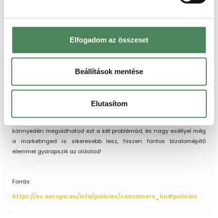
Mit tehetsz
webáruháztulajdonosként?
Elfogadom az összeset
Vállalkozóként, webáruháztulajdonosként az a legjobb, amit tehetsz,
ha minden szabályt betartasz.
Legyenek kint az oldaladon
a
legfontosabb adatok
,
akciózz helyesen
, legyenek a
Beállítások mentése
törvényeknek megfelelő az értékelési rendszered, és legyen
aktuális, friss ÁSZF-ed.
E két utóbbi kritériumnak könnyebben felelhetsz meg, mint
Elutasítom
gondolnád: a
Fogyasztó Barát dinamikusan frissülő ÁSZF
szolgáltatásával, és
a hozzátartozó plusz funkciókkal
könnyedén megoldhatod ezt a két problémád, és nagy eséllyel még
a marketinged is sikeresebb lesz, hiszen fontos bizalomépítő
elemmel gyarapszik az oldalad!
Forrás
https://ec.europa.eu/info/policies/consumers_hu#policies