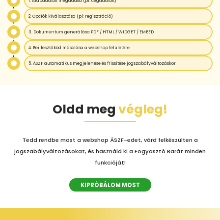
1. Alapadatok megadása (pl: cégadatok)
2. Opciók kiválasztása (pl: regisztráció)
3. Dokumentum generálása PDF / HTML / WIDGET / EMBED
4. Beillesztőkód másolása a webshop felületére
5. ÁSZF automatikus megjelenése és frissítése jogszabályváltozáskor
Oldd meg
végleg!
Tedd rendbe most a webshop ÁSZF-edet, várd felkészülten a
jogszabályváltozásokat, és használd ki a Fogyasztó Barát minden
funkcióját!
KIPRÓBÁLOM MOST