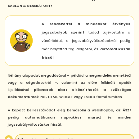
SABLON & GENERÁTORT!
A rendszerrel a mindenkor érvényes
jogszabályok szerint
tudod tájékoztatni a
vásárlóidat, a jogszabályváltozásoknál pedig
már helyetted fog dolgozni, és
automatikusan
frissül!
Néhány alapadat megadásával – például a megrendelés menetéről
vagy a cégadatokról –, valamint az előre felkínált opciók
kijelölésével
pillanatok alatt elkészíthetők a szükséges
dokumentumok
PDF, HTML, WIDGET vagy EMBED formátumban.
A kapott beillesztőkódot elég bemásolni a webshopba,
az ÁSZF
pedig automatikusan naprakész marad
, és minden
jogszabályváltozáskor frissül.