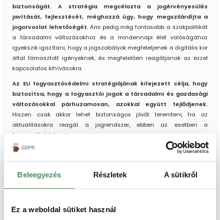
biztonságát. A stratégia megcélozta a jogérvényesülés
javítását, fejlesztését, méghozzá úgy, hogy megszilárdíjta a
jogorvoslat lehetőségét.
Ami pedig még fontosabb: a szakpolitikát
a társadalmi változásokhoz és a mindennapi élet valóságához
igyekszik igazítani, hogy a jogszabályok megfeleljenek a digitális kor
által támasztott igényeknek, és megfelelően reagáljanak az ezzel
kapcsolatos kihívásokra.
Az EU fogyasztóvédelmi stratégiájának kifejezett célja, hogy
biztosítsa, hogy a fogyasztói jogok a társadalmi és gazdasági
változásokkal párhuzamosan, azokkal együtt fejlődjenek.
Hiszen csak akkor lehet biztonságos jövőt teremteni, ha az
aktualitásokra reagál a jogrendszer, ebben az esetben a
fogyasztóvédelem is.
Ezek a célok állnak a magyarországi szabályozások hátterében is.
Összességében tehát elmondható, hogy maga a fogyasztóvédelem,
és annak digitális terepe kifejezetten fontos figyelmet kap az Európai
Beleegyezés
Részletek
A sütikről
Uniós és a hazai jogalkotásban.
Mit tehetsz, ha felhasználó
Ez a weboldal sütiket használ