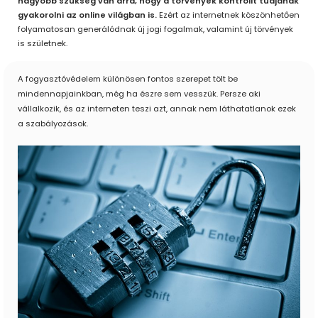
nagyobb szükség van arra, hogy a törvények kontrollt tudjanak
gyakorolni az online világban is.
Ezért az internetnek köszönhetően
folyamatosan generálódnak új jogi fogalmak, valamint új törvények
is születnek.
A fogyasztóvédelem különösen fontos szerepet tölt be
mindennapjainkban, még ha észre sem vesszük. Persze aki
vállalkozik, és az interneten teszi azt, annak nem láthatatlanok ezek
a szabályozások.