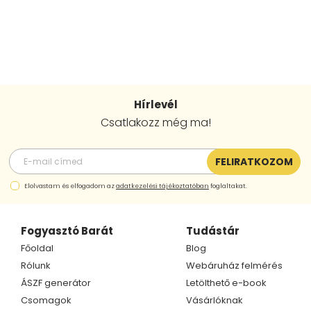
Hírlevél
Csatlakozz még ma!
FELIRATKOZOM
Elolvastam és elfogadom az
adatkezelési tájékoztatóban
foglaltakat.
Fogyasztó Barát
Tudástár
Főoldal
Blog
Rólunk
Webáruház felmérés
ÁSZF generátor
Letölthető e-book
Csomagok
Vásárlóknak