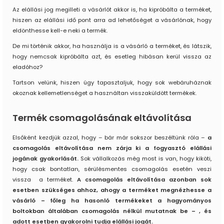
Az elállási jog megilleti a vásárlót akkor is, ha kipróbálta a terméket,
hiszen az elállási idő pont arra ad lehetőséget a vásárlónak, hogy
eldönthesse kell-e neki a termék.
De mi történik akkor, ha használja is a vásárló a terméket, és látszik,
hogy nemcsak kipróbálta azt, és esetleg hibásan kerül vissza az
eladóhoz?
Tartson velünk, hiszen úgy tapasztaljuk, hogy sok webáruháznak
okoznak kellemetlenséget a használtan visszaküldött termékek.
Termék csomagolásának eltávolítása
Elsőként kezdjük azzal, hogy – bár már sokszor beszéltünk róla –
a
csomagolás eltávolítása nem zárja ki a fogyasztó elállási
jogának gyakorlását.
Sok vállalkozás még most is van, hogy kiköti,
hogy csak bontatlan, sérülésmentes csomagolás esetén veszi
vissza a terméket.
A csomagolás eltávolítása azonban sok
esetben szükséges ahhoz, ahogy a terméket megnézhesse a
vásárló – főleg ha hasonló termékeket a hagyományos
boltokban általában csomagolás nélkül mutatnak be – , és
adott esetben gyakorolni tudja elállási jogát.