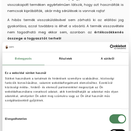
visszakapott terméken egyértelműen látszik, hogy azt használták is
nemcsak kipróbálták, akár még sérülések is vannak rajta!
A hibás termék visszaküldésével sem zárható ki az elállási jog
gyakorlása, azzal továbbra is élhet a vásárló. A termék visszavétele
nem tagadható meg ekkor sem, azonban az
értékcsökkenés
összege a fogyasztót terheli!
A kipróbálást meghaladó mértéket az eladó egyedileg állapíthatja
meg, arra nincs konkrét bevett gyakorlat.
Beleegyezés
Részletek
A sütikről
Ebből következik az is, hogy
előre nem lehetséges meghatározni
az értékcsökkenés mértékét és azt nem lehet az ÁSZF-be
Ez a weboldal sütiket használ
foglalni
,
mindig az adott esetet vizsgálva kell megállapítani azt
Sütiket használunk a tartalmak és hirdetések személyre szabásához, közösségi
(aránytalanul magas értékcsökkenés megállapítása azonban
funkciók biztosításához, valamint weboldalforgalmunk elemzéséhez. Ezenkívül
természetesen nem megengedett).
közösségi média-, hirdető- és elemező partnereinkkel megosztjuk az Ön
weboldalhasználatra vonatkozó adatait, akik kombinálhatják az adatokat más olyan
adatokkal, amelyeket Ön adott meg számukra vagy az Ön által használt más
szolgáltatásokból gyűjtöttek.
Hozzájárulás
Elengedhetetlen
kiválasztása