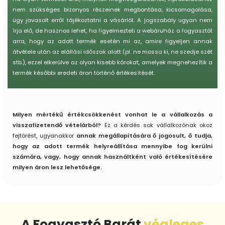
nem szükséges bizonyos részeinek megbontása, kicsomagolása,
úgy javasolt erről tájékoztatni a vásárlót.
A jogszabály ugyan nem
írja elő, de hasznos lehet, ha figyelmezteti a webáruház a fogyasztót
arra, hogy az adott termék esetén mi az, amire figyeljen annak
átvétele után az elállási időszak alatt (pl. ne mossa ki, ne szedje szét
stb.), ezzel elkerülve az olyan kisebb károkat, amelyek megnehezítik a
termék későbbi eredeti áron történő értékesítését.
Milyen mértékű értékcsökkenést vonhat le a vállalkozás a
visszafizetendő vételárból?
Ez a kérdés sok vállalkozónak okoz
fejtörést, ugyanakkor
annak megállapítására ő jogosult, ő tudja,
hogy az adott termék helyreállítása mennyibe fog kerülni
számára, vagy, hogy annak használtként való értékesítésére
milyen áron lesz lehetősége.
A Fogyasztó Barát
végleges