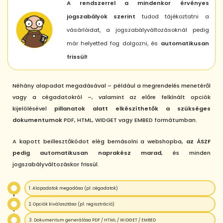
A rendszerrel a mindenkor érvényes
jogszabályok szerint
tudod tájékoztatni a
vásárlóidat, a jogszabályváltozásoknál pedig
már helyetted fog dolgozni, és
automatikusan
frissül!
Néhány alapadat megadásával – például a megrendelés menetéről
vagy a cégadatokról –, valamint az előre felkínált opciók
kijelölésével
pillanatok alatt elkészíthetők a szükséges
dokumentumok
PDF, HTML, WIDGET vagy EMBED formátumban.
A kapott beillesztőkódot elég bemásolni a webshopba,
az ÁSZF
pedig automatikusan naprakész marad
, és minden
jogszabályváltozáskor frissül.
1. Alapadatok megadása (pl: cégadatok)
2. Opciók kiválasztása (pl: regisztráció)
3. Dokumentum generálása PDF / HTML / WIDGET / EMBED