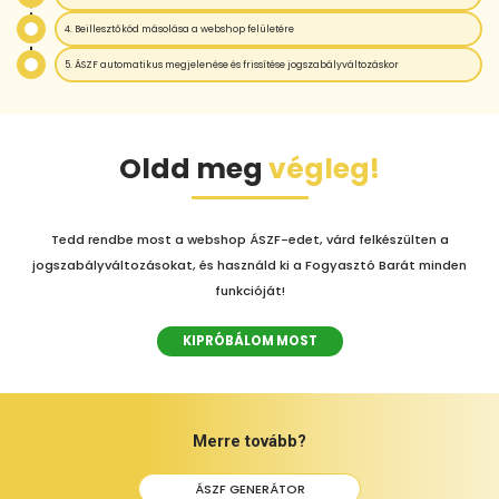
4. Beillesztőkód másolása a webshop felületére
5. ÁSZF automatikus megjelenése és frissítése jogszabályváltozáskor
Oldd meg
végleg!
Tedd rendbe most a webshop ÁSZF-edet, várd felkészülten a
jogszabályváltozásokat, és használd ki a Fogyasztó Barát minden
funkcióját!
KIPRÓBÁLOM MOST
Merre tovább?
ÁSZF GENERÁTOR