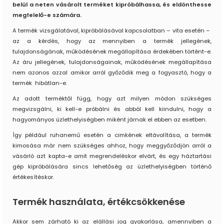
belül a neten vásárolt terméket kipróbálhassa, és eldönthesse
megfelelő-e számára.
A termék vizsgálatával, kipróbálásával kapcsolatban – vita esetén –
az a kérdés, hogy az mennyiben a termék jellegének,
tulajdonságának, működésének megállapítása érdekében történt-e.
Az áru jellegének, tulajdonságainak, működésének megállapítása
nem azonos azzal amikor arról győződik meg a fogyasztó, hogy a
termék hibátlan-e.
Az adott terméktől függ, hogy azt milyen módon szükséges
megvizsgálni, ki kell-e próbálni és abból kell kiindulni, hogy a
hagyományos üzlethelyiségben miként járnak el ebben az esetben.
Így például ruhanemű esetén a cimkének eltávolítása, a termék
kimosása már nem szükséges ahhoz, hogy meggyőződjön arról a
vásárló azt kapta-e amit megrendeléskor elvárt, és egy háztartási
gép kipróbálására sincs lehetőség az üzlethelyiségben történő
értékesítéskor.
Termék használata, értékcsökkenése
Akkor sem zárható ki az elállási jog gyakorlása, amennyiben a