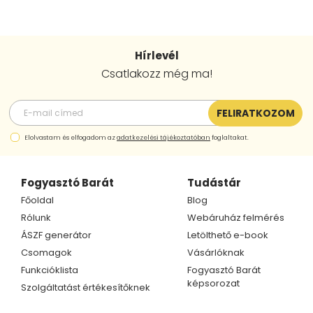
Hírlevél
Csatlakozz még ma!
FELIRATKOZOM
Elolvastam és elfogadom az
adatkezelési tájékoztatóban
foglaltakat.
Fogyasztó Barát
Tudástár
Főoldal
Blog
Rólunk
Webáruház felmérés
ÁSZF generátor
Letölthető e-book
Csomagok
Vásárlóknak
Funkcióklista
Fogyasztó Barát
képsorozat
Szolgáltatást értékesítőknek