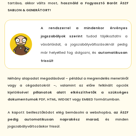
tartása, akkor válts most,
használd a Fogyasztó Barát ÁSZF
SABLON & GENERÁTORT!
A rendszerrel a mindenkor érvényes
jogszabályok szerint
tudod tájékoztatni a
vásárlóidat, a jogszabályváltozásoknál pedig
már helyetted fog dolgozni, és
automatikusan
frissül!
Néhány alapadat megadásával – például a megrendelés menetéről
vagy a cégadatokról –, valamint az előre felkínált opciók
kijelölésével
pillanatok alatt elkészíthetők a szükséges
dokumentumok
PDF, HTML, WIDGET vagy EMBED formátumban.
A kapott beillesztőkódot elég bemásolni a webshopba,
az ÁSZF
pedig automatikusan naprakész marad
, és minden
jogszabályváltozáskor frissül.