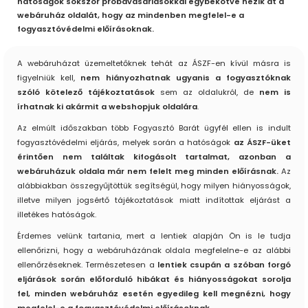
hatóságok sokszor próbavásárlásokkal egybekötve nézik át a
webáruház oldalát, hogy az mindenben megfelel-e a
fogyasztóvédelmi előírásoknak.
A webáruházat üzemeltetőknek tehát az ÁSZF-en kívül másra is
figyelniük kell,
nem hiányozhatnak ugyanis a fogyasztóknak
szóló kötelező tájékoztatások
sem az oldalukról, de
nem is
írhatnak ki akármit a webshopjuk oldalára
.
Az elmúlt időszakban több Fogyasztó Barát ügyfél ellen is indult
fogyasztóvédelmi eljárás, melyek során a hatóságok
az ÁSZF-üket
érintően nem találtak kifogásolt tartalmat, azonban a
webáruházuk oldala már nem felelt meg minden előírásnak.
Az
alábbiakban összegyűjtöttük segítségül, hogy milyen hiányosságok,
illetve milyen jogsértő tájékoztatások miatt indítottak eljárást a
illetékes hatóságok.
Érdemes velünk tartania, mert a lentiek alapján Ön is le tudja
ellenőrizni, hogy a webáruházának oldala megfelelne-e az alábbi
ellenőrzéseknek. Természetesen a
lentiek csupán a szóban forgó
eljárások során előforduló hibákat és hiányosságokat sorolja
fel, minden webáruház esetén egyedileg kell megnézni, hogy