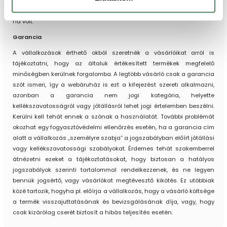
vállalkozások, holott a jogszabály alapján minden egyéb költség is
visszatérítendő a vásárlónak elállás eseétn, tehát a szálíltási díj is,
ha volt.
Garancia
A vállalkozások érthető okból szeretnék a vásárlóikat arról is
tájékoztatni, hogy az általuk értékesített termékek megfelelő
minőségben kerülnek forgalomba. A legtöbb vásárló csak a garancia
szót ismeri, így a webáruház is ezt a kifejezést szereti alkalmazni,
azonban a garancia nem jogi kategória, helyette
kellékszavatosságról vagy jótállásról lehet jogi értelemben beszélni.
Kerülni kell tehát ennek a szónak a használatát. További problémát
okozhat egy fogyasztóvédelmi ellenőrzés esetén, ha a garancia cím
alatt a vállalkozás „személyre szabja” a jogszabályban előírt jótállási
vagy kellékszavatossági szabályokat. Érdemes tehát szakemberrel
átnézetni ezeket a tájékoztatásokat, hogy biztosan a hatályos
jogszabályok szerinti tartalommal rendelkezzenek, és ne legyen
bennük jogsértő, vagy vásárlókat megtévesztő kikötés. Ez utóbbiak
közé tartozik, hogyha pl. előírja a vállalkozás, hogy a vásárló költsége
a termék visszajuttatásának és bevizsgálásának díja, vagy, hogy
csak kizárólag cserét biztosít a hibás teljesítés esetén.