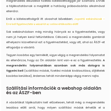
megrendelés elküldése fizetési kötelezettséggel jár számára. Ennek
a tájékoztatásnak a meglétét a hatóság próbavásárlás alkalmával
ellenőrzi.
Erről a kötelezettségről itt olvashat bővebben:
Jogsértő webáruházak –
Erre kell figyelmeztetni a vásárlót az online értékesítés előtt!
Sok webáruházban még mindig hiányzik ez a figyelmeztetés, vagy
nem jó helyen kerül feltüntetésre. Célszerű a megrendelés gombnál
elhelyezni közvetlenül ezt a figyelmeztetést, vagy ott, ahol az ÁSZF-et
elfogadja a vásárló.
Tegyen kosárba egy termékét, vigye végig a megrendelési folyamatot
és ellenőrizze, hogy az Ön oldalán kint van-e ez a figyelmeztetés.
A
megrendelés folyamatában azonban sok más dologra is
figyelni kell
(szállítási módok, fizetési módok kiválasztása, díjtételek
kosárba kerülése), érdemes tehát mindenképp végig menni rajta.
Szállítási információk a webshop oldalán
és az ÁSZF-ben
A vásárlókat tájékoztatni kell előzetesen, tehát még a megrendelés
leadása előtt arról, hogy milyen szállítási módok érhetők el a