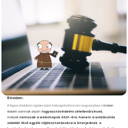
Röviden:
inden
A fogyasztóvédelmi ügyben eljáró hatóságok
ellenőrzési programjában
m
évben vannak olyan
fogyasztóvédelmi célellenőrzések
,
melyek
nemcsak a webshopok ÁSZF-ére
,
hanem a webáruház
oldalán lévő egyéb tájékoztatásokra is kiterjednek.
A