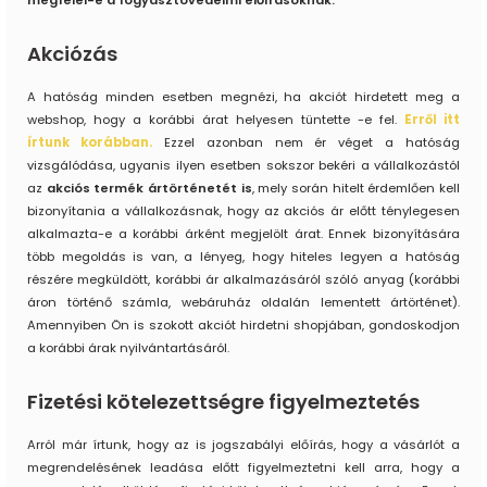
megfelel-e a fogyasztóvédelmi előírásoknak.
Akciózás
A hatóság minden esetben megnézi, ha akciót hirdetett meg a
webshop, hogy a korábbi árat helyesen tüntette -e fel.
Erről itt
írtunk korábban.
Ezzel azonban nem ér véget a hatóság
vizsgálódása, ugyanis ilyen esetben sokszor bekéri a vállalkozástól
az
akciós termék ártörténetét is
, mely során hitelt érdemlően kell
bizonyítania a vállalkozásnak, hogy az akciós ár előtt ténylegesen
alkalmazta-e a korábbi árként megjelölt árat. Ennek bizonyítására
több megoldás is van, a lényeg, hogy hiteles legyen a hatóság
részére megküldött, korábbi ár alkalmazásáról szóló anyag (korábbi
áron történő számla, webáruház oldalán lementett ártörténet).
Amennyiben Ön is szokott akciót hirdetni shopjában, gondoskodjon
a korábbi árak nyilvántartásáról.
Fizetési kötelezettségre figyelmeztetés
Arról már írtunk, hogy az is jogszabályi előírás, hogy a vásárlót a
megrendelésének leadása előtt figyelmeztetni kell arra, hogy a