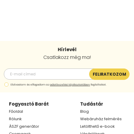
Hírlevél
Csatlakozz még ma!
FELIRATKOZOM
Elolvastam és elfogadom az
adatkezelési tájékoztatóban
foglaltakat.
Fogyasztó Barát
Tudástár
Főoldal
Blog
Rólunk
Webáruház felmérés
ÁSZF generátor
Letölthető e-book
Csomagok
Vásárlóknak