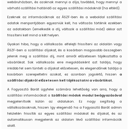
webáruházban, és azoknak mennyi a díja, továbbá, hogy mennyi a
várható szállítási határidő az egyes szállítási módoknál (ha eltérő).
Ezeknek az információknak az ÁSZF-ben és a weboldal szállítási
adatok menpontjában egyezniük kell, ha változás történik ezekben
az adatokban (emelkedik a díj, változik a szállítási mód) akkor azt
frissíteni kell mind a két helyen.
Gyakori hiba, hogy a vállalkozás elfelejti frissíteni az oldalán vagy
ÁSZF-ben a szállítási díjakat, és a kosárban magasabb összegben
jelenik meg a szállítási díj, mint amiről előzetesen tájékoztatta a
vásárlókat. Sok vállalkozás erre megoldásként azt találja, hogy
inkább fel sem tünteti a díjakat előzetesen, és elegendőnek találja a
kosárban szerepeltetni azokat, ez azonban jogsértő, hiszen
a
szállítási díjakról előzetesen kell tájékoztatni a vásárlókat.
A Fogyasztó Barát ügyfelei számára lehetőség van arra, hogy a
szállítási információkat a
Szállítási módok modul beágyazásával
megjelenítsék külön az oldalukon. Ez nagy segítség a
vállalkozásoknak, hiszen így elegendő ha a Fogyasztó Barát admin
felületén frissítik az egyes szállítási módokat és díjakat, és az
automatikusan megjelenik az oldalon lévő szállítási információk
alatt.