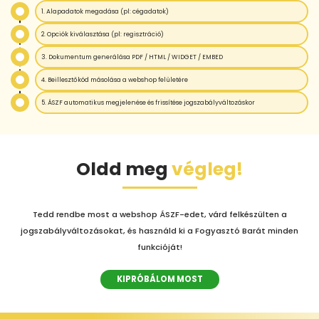
1. Alapadatok megadása (pl: cégadatok)
2. Opciók kiválasztása (pl: regisztráció)
3. Dokumentum generálása PDF / HTML / WIDGET / EMBED
4. Beillesztőkód másolása a webshop felületére
5. ÁSZF automatikus megjelenése és frissítése jogszabályváltozáskor
Oldd meg
végleg!
Tedd rendbe most a webshop ÁSZF-edet, várd felkészülten a
jogszabályváltozásokat, és használd ki a Fogyasztó Barát minden
funkcióját!
KIPRÓBÁLOM MOST