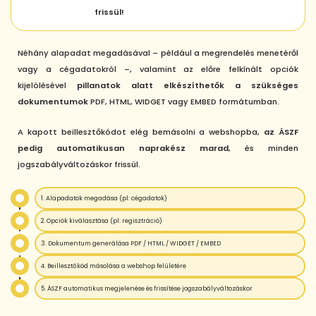
frissül!
Néhány alapadat megadásával – például a megrendelés menetéről
vagy a cégadatokról –, valamint az előre felkínált opciók
kijelölésével
pillanatok alatt elkészíthetők a szükséges
dokumentumok
PDF, HTML, WIDGET vagy EMBED formátumban.
A kapott beillesztőkódot elég bemásolni a webshopba,
az ÁSZF
pedig automatikusan naprakész marad
, és minden
jogszabályváltozáskor frissül.
1. Alapadatok megadása (pl: cégadatok)
2. Opciók kiválasztása (pl: regisztráció)
3. Dokumentum generálása PDF / HTML / WIDGET / EMBED
4. Beillesztőkód másolása a webshop felületére
5. ÁSZF automatikus megjelenése és frissítése jogszabályváltozáskor