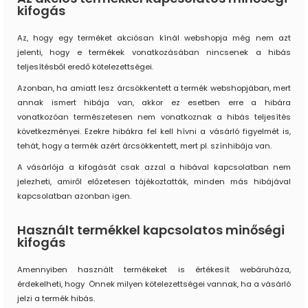
kifogás
Az, hogy egy terméket akciósan kínál webshopja még nem azt
jelenti, hogy e termékek vonatkozásában nincsenek a hibás
teljesítésből eredő kötelezettségei.
Azonban, ha amiatt lesz árcsökkentett a termék webshopjában, mert
annak ismert hibája van, akkor ez esetben erre a hibára
vonatkozóan természetesen nem vonatkoznak a hibás teljesítés
következményei. Ezekre hibákra fel kell hívni a vásárló figyelmét is,
tehát, hogy a termék azért árcsökkentett, mert pl. színhibája van.
A vásárlója a kifogását csak azzal a hibával kapcsolatban nem
jelezheti, amiről előzetesen tájékoztatták, minden más hibájával
kapcsolatban azonban igen.
Használt termékkel kapcsolatos minőségi
kifogás
Amennyiben használt termékeket is értékesít webáruháza,
érdekelheti, hogy Önnek milyen kötelezettségei vannak, ha a vásárló
jelzi a termék hibás.