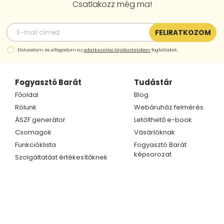
Csatlakozz még ma!
FELIRATKOZOM
Elolvastam és elfogadom az
adatkezelési tájékoztatóban
foglaltakat.
Fogyasztó Barát
Tudástár
Főoldal
Blog
Rólunk
Webáruház felmérés
ÁSZF generátor
Letölthető e-book
Csomagok
Vásárlóknak
Funkcióklista
Fogyasztó Barát
képsorozat
Szolgáltatást értékesítőknek
Kapcsolat
Ügyfélszolgálat
Telefonszám
Kapcsolat
+36 70 609 1733
Partnerprogram