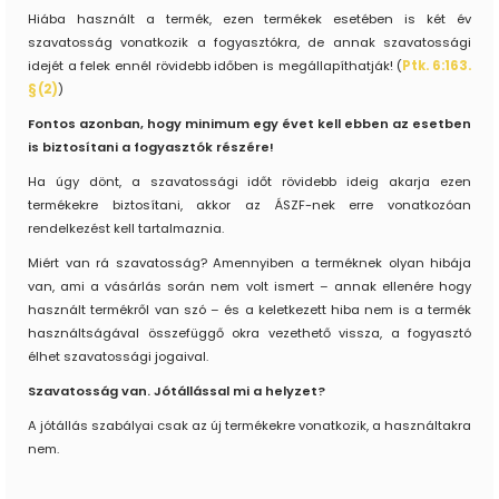
Hiába használt a termék, ezen termékek esetében is két év
szavatosság vonatkozik a fogyasztókra, de annak szavatossági
idejét a felek ennél rövidebb időben is megállapíthatják! (
Ptk. 6:163.
§ (2)
)
Fontos azonban, hogy minimum egy évet kell ebben az esetben
is biztosítani a fogyasztók részére!
Ha úgy dönt, a szavatossági időt rövidebb ideig akarja ezen
termékekre biztosítani, akkor az ÁSZF-nek erre vonatkozóan
rendelkezést kell tartalmaznia.
Miért van rá szavatosság? Amennyiben a terméknek olyan hibája
van, ami a vásárlás során nem volt ismert – annak ellenére hogy
használt termékről van szó – és a keletkezett hiba nem is a termék
használtságával összefüggő okra vezethető vissza, a fogyasztó
élhet szavatossági jogaival.
Szavatosság van. Jótállással mi a helyzet?
A jótállás szabályai csak az új termékekre vonatkozik, a használtakra
nem.