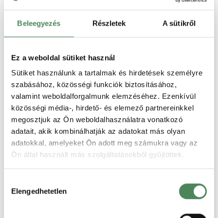
Illessze be a kódokat a webshopjába
Beleegyezés
Részletek
A sütikről
Ez a weboldal sütiket használ
Sütiket használunk a tartalmak és hirdetések személyre
Nincs több dolga vele
szabásához, közösségi funkciók biztosításához,
valamint weboldalforgalmunk elemzéséhez. Ezenkívül
közösségi média-, hirdető- és elemező partnereinkkel
megosztjuk az Ön weboldalhasználatra vonatkozó
adatait, akik kombinálhatják az adatokat más olyan
Általános Szerződési Feltételek
adatokkal, amelyeket Ön adott meg számukra vagy az
Ön által használt más szolgáltatásokból gyűjtöttek.
Hozzájárulás
Elengedhetetlen
kiválasztása
Adatkezelési Tájékoztató