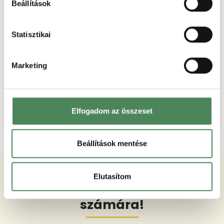
Beállítások
Statisztikai
Képes Fogyasztói Tájékoztató
Marketing
Elfogadom az összeset
Automatikusan frissül
Beállítások mentése
A Fogyasztó Barát
végleges
Elutasítom
megoldás
webshopod
számára!