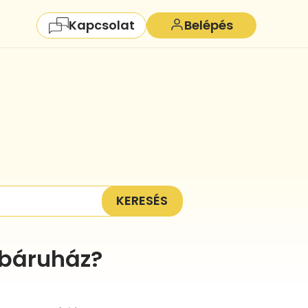
Kapcsolat
Belépés
KERESÉS
ebáruház?