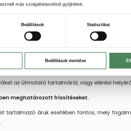
sznált más szolgáltatásokból gyűjtöttek.
ződésben meghatározott valamennyi tartozékk
 vonatkozó utasítást, a telepítési utasítást
Beállítások
Statisztikai
szóló 2012. évi LXXXVIII. törvény
módosításáv
és egyértelmű, magyar nyelvű használati és kezelés
Beállítások mentése
El
elelhet a webshop ha a termékek mellett letöl
ket az útmutató tartalmáról, vagy elérési helyérő
sben meghatározott frissítéseket.
eket tartalmazó áruk esetében fontos, mely fogal
.