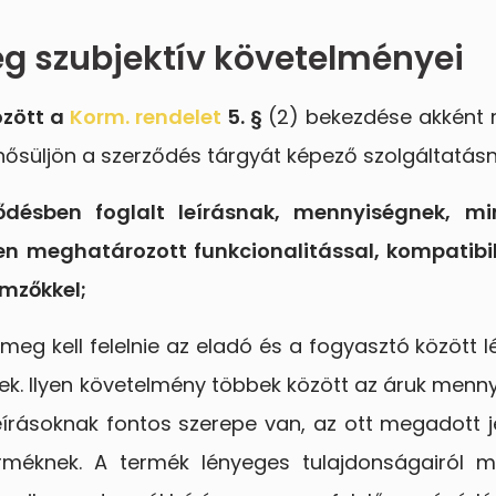
ég szubjektív követelményei
özött a
Korm. rendelet
5. §
(2) bekezdése akként r
nősüljön a szerződés tárgyát képező szolgáltatás
ződésben foglalt leírásnak, mennyiségnek, mi
en meghatározott funkcionalitással, kompatibili
emzőkkel;
meg kell felelnie az eladó és a fogyasztó között 
. Ilyen követelmény többek között az áruk mennyis
írásoknak fontos szerepe van, az ott megadott je
erméknek. A termék lényeges tulajdonságairól m