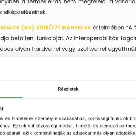
nnyiben a termékleírás nem megfelelő, a vásárl
 elképzeléseinek.
ANÁCS (EU) 2019/771 IRÁNYELVE
értelmében “A f
udja betölteni funkcióját. Az interoperabilitás fog
pes olyan hardverrel vagy szoftverrel együttműkö
ban együtt használják. Sikeres együttműködésnek m
z említett eltérő szoftverrel vagy hardverrel infor
Részletek
fogyasztó által meghatározott bármely célra, a
alkozás tudomására hozott, és amelyet a vállal
ál
mak és hirdetések személyre szabásához, közösségi funkciók biz
lás előtt a fogyasztó annak kérdez utána a webshop
hez. Ezenkívül közösségi média-, hirdető- és elemező partner
, úgy az arra adott válasz szintén köti a vállalkoz
zó adatait, akik kombinálhatják az adatokat más olyan adatokka