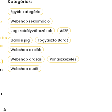
Kategóriák:
Egyéb kategória
az
Webshop reklamáció
Jogszabályváltozások
ÁSZF
 és
Elállási jog
Fogyasztó Barát
ra
Webshop akciók
Webshop árazás
Panaszkezelés
.)
Webshop audit
m.
a
. A