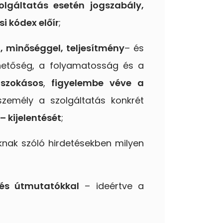
olgáltatás esetén jogszabály,
 kódex előír
;
, minőséggel, teljesítmény
– és
rhetőség, a folyamatosság és a
 szokásos
,
figyelembe véve a
személy a szolgáltatás konkrét
– kijelentését
;
tóknak szóló hirdetésekben milyen
 és útmutatókkal
– ideértve a