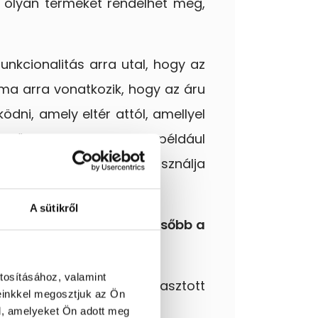
ó olyan terméket rendelhet meg,
unkcionalitás arra utal, hogy az
alma arra vonatkozik, hogy az áru
dni, amely eltér attól, amellyel
inősülhet többek között például
mációt cseréljen, és felhasználja
A sütikről
melyet a fogyasztó legkésőbb a
kozás elfogadott;
tosításához, valamint
nál, hogy az általa kiválasztott
einkkel megosztjuk az Ön
ót.
l, amelyeket Ön adott meg