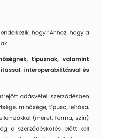
endelkezik, hogy “Ahhoz, hogy a
nak
nőségnek, típusnak, valamint
tással, interoperabilitással és
létrejött adásvételi szerződésben
ége, minősége, típusa, leírása.
llemzőkkel (méret, forma, szín)
ég a szerződéskötés előtt kell