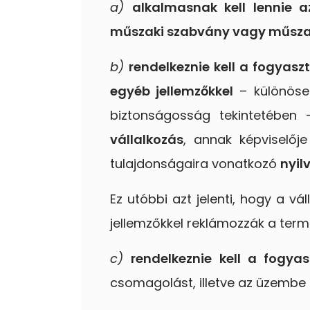
a)
alkalmasnak kell lennie a
műszaki szabvány vagy műszak
b)
rendelkeznie kell a fogyasz
egyéb jellemzőkkel
– különösen
biztonságosság tekintetében 
vállalkozás
, annak képviselőj
tulajdonságaira vonatkozó
nyil
Ez utóbbi azt jelenti, hogy a vá
jellemzőkkel reklámozzák a term
c)
rendelkeznie kell a fogya
csomagolást, illetve az üzembe 