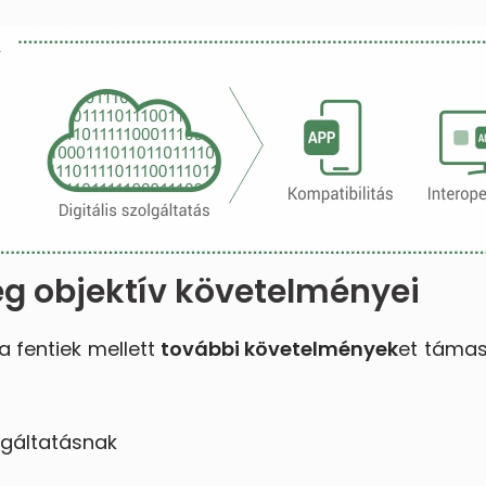
ég objektív követelményei
a fentiek mellett
további követelmények
et támas
lgáltatásnak