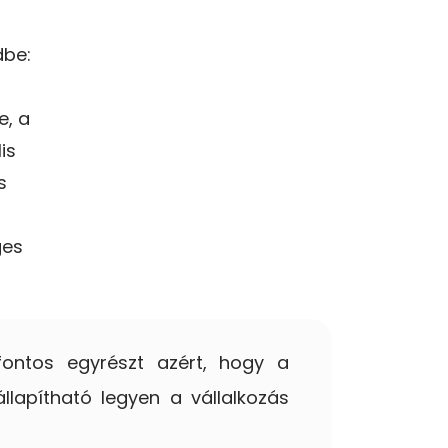
dbe:
e, a
is
s
ges
fontos egyrészt azért, hogy a
llapítható legyen a vállalkozás