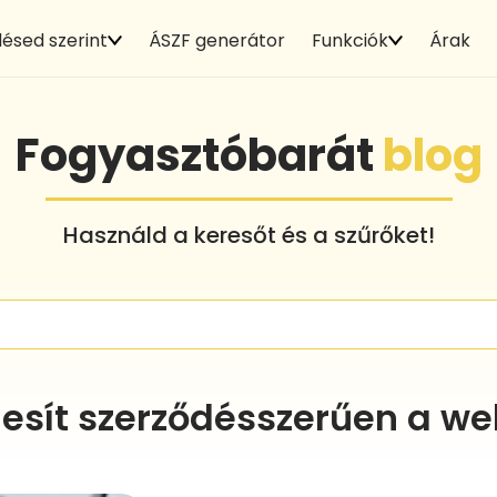
ésed szerint
ÁSZF generátor
Funkciók
Árak
Fogyasztóbarát
blog
Használd a keresőt és a szűrőket!
ljesít szerződésszerűen a w