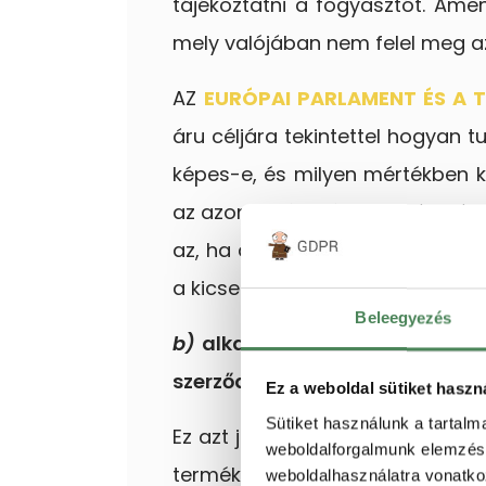
tájékoztatni a fogyasztót. Ame
mely valójában nem felel meg az
AZ
EURÓPAI PARLAMENT ÉS A T
áru céljára tekintettel hogyan t
képes-e, és milyen mértékben ké
az azonos típusú árukat általá
az, ha az áru képes arra, hogy a
a kicserélt információt.”
Beleegyezés
b)
alkalmasnak kell lennie a 
szerződés megkötésekor a váll
Ez a weboldal sütiket haszn
Sütiket használunk a tartal
Ez azt jelenti, hogy ha a vásár
weboldalforgalmunk elemzésé
termék az adott célra megfelel- e
weboldalhasználatra vonatko