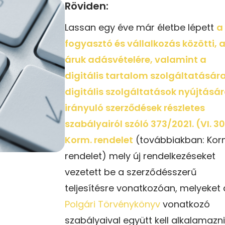
Röviden:
Lassan egy éve már életbe lépett
a
fogyasztó és vállalkozás közötti, 
áruk adásvételére, valamint a
digitális tartalom szolgáltatására
digitális szolgáltatások nyújtásá
irányuló szerződések részletes
szabályairól szóló 373/2021. (VI. 30
Korm. rendelet
(továbbiakban: Kor
rendelet) mely új rendelkezéseket
vezetett be a szerződésszerű
teljesítésre vonatkozóan, melyeket 
Polgári Törvénykönyv
vonatkozó
szabályaival együtt kell alkalamazni