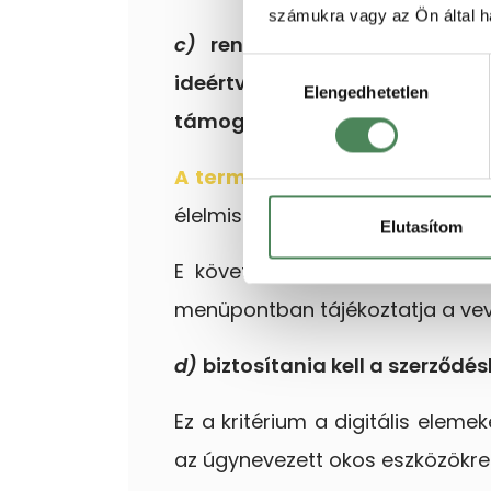
számukra vagy az Ön által ha
c)
rendelkeznie kell a szer
Hozzájárulás
ideértve az üzembe helyezésre
Elengedhetetlen
kiválasztása
támogatást
A termékek piacfelügyeletéről 
élelmiszer termékhez közérthető 
Elutasítom
E követelménynek úgy is megf
menüpontban tájékoztatja a vevő
d)
biztosítania kell a szerződé
Ez a kritérium a digitális elem
az úgynevezett okos eszközökre