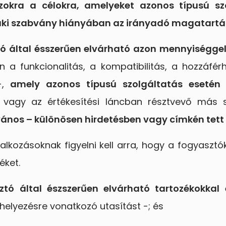
zokra a célokra, amelyeket azonos típusú sz
i szabvány hiányában az irányadó magatartási
tó által ésszerűen elvárható azon mennyiséggel
 a funkcionalitás, a kompatibilitás, a hozzáfé
-,
amely azonos típusú szolgáltatás esetén
e vagy az értékesítési láncban résztvevő más 
vános – különösen hirdetésben vagy címkén tett 
llalkozásoknak figyelni kell arra, hogy a fogyasz
éket.
sztó által észszerűen elvárható tartozékokkal
helyezésre vonatkozó utasítást -; és