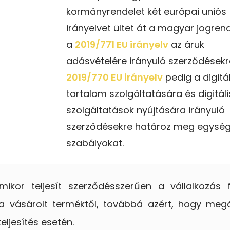
kormányrendelet két európai uniós
irányelvet ültet át a magyar jogren
a
2019/771 EU irányelv
az áruk
adásvételére irányuló szerződésekr
2019/770 EU irányelv
pedig a digitál
tartalom szolgáltatására és digitáli
szolgáltatások nyújtására irányuló
szerződésekre határoz meg egysé
szabályokat.
kor teljesít szerződésszerűen a vállalkozás 
a vásárolt terméktől, továbbá azért, hogy megá
eljesítés esetén.