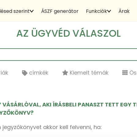
ésed szerint
ÁSZF generátor
Funkciók
Árak
AZ ÜGYVÉD VÁLASZOL
iák
címkék
Kiemelt témák
Ös
VÁSÁRLÓVAL, AKI ÍRÁSBELI PANASZT TETT EGY
EGYZŐKÖNYV?
egyzőkönyvet akkor kell felvenni, ha: