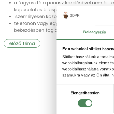
a fogyasztó a panasz kezelésével nem ért e
kapcsolatos álláspontjáról haladéktalanul 
személyesen közölt szóbeli panasz esetén 
telefonon vagy egyéb elektronikus hírközlés
bekezdésben foglalt érdemi válasszal egyid
Beleegyezés
előző téma
Ez a weboldal sütiket haszn
Sütiket használunk a tartal
weboldalforgalmunk elemzésé
weboldalhasználatra vonatko
számukra vagy az Ön által ha
Hozzájárulás
Elengedhetetlen
kiválasztása