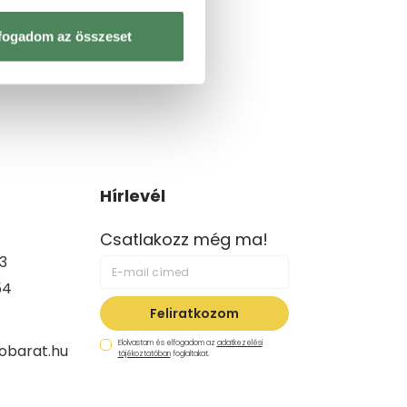
fogadom az összeset
Hírlevél
Csatlakozz még ma!
3
54
Feliratkozom
Elolvastam és elfogadom az
adatkezelési
obarat.hu
tájékoztatóban
foglaltakat.