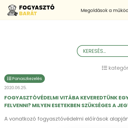
Megoldások a működ
kategór
Panaszkezelés
2020.06.25.
FOGYASZTÓVÉDELMI VITÁBA KEVEREDTÜNK EGY 
FELVENNI? MILYEN ESETEKBEN SZÜKSÉGES A J
A vonatkozó fogyasztóvédelmi előírások alapján j