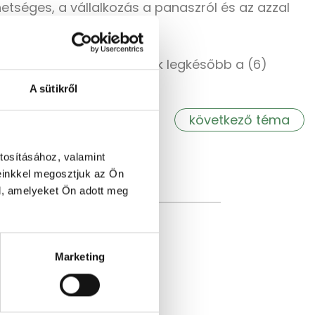
etséges, a vállalkozás a panaszról és az azzal
lati példányát
nasz esetén a fogyasztónak legkésőbb a (6)
A sütikről
következő téma
tosításához, valamint
einkkel megosztjuk az Ön
l, amelyeket Ön adott meg
Marketing
 felelőse. Az
mmunikációs
okat, javasolják a