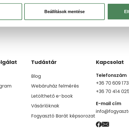
szükséges módosításokat.
Beállítások mentése
El
lgálat
Tudástár
Kapcsolat
Telefonszám
Blog
+36 70 609 173
ogram
Webáruház felmérés
+36 70 414 02
Letölthető e-book
E-mail cím
Vásárlóknak
info@fogyaszt
Fogyasztó Barát képsorozat