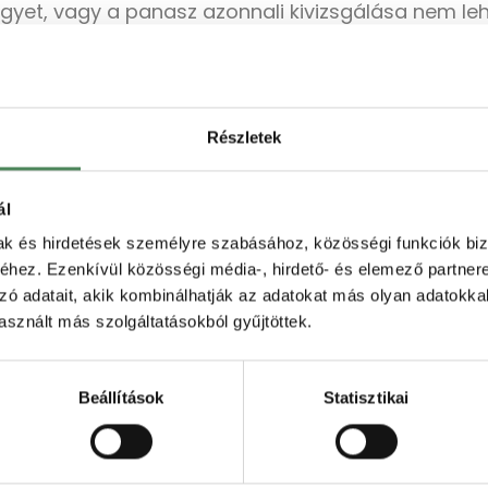
gyet, vagy a panasz azonnali kivizsgálása nem leh
köteles jegyzőkönyvet felvenni, és annak egy máso
helyben a fogyasztónak átadni,
i szolgáltatás felhasználásával közölt szóbeli pa
ejűleg megküldeni.
Részletek
ál
mak és hirdetések személyre szabásához, közösségi funkciók biz
hez. Ezenkívül közösségi média-, hirdető- és elemező partner
zó adatait, akik kombinálhatják az adatokat más olyan adatokka
sznált más szolgáltatásokból gyűjtöttek.
DR. NÉMETH ÁDÁM
Beállítások
Statisztikai
Hosszú évek óta a projekt jogi szakmai
irodavezető dr. Németh Ádám infoko
szakjogász, ők tartják karban a sablon