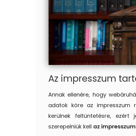
Az impresszum tar
Annak ellenére, hogy webáruház
adatok köre az impresszum ré
kerülnek feltüntetésre, ezé
szerepelniük kell
az impresszum 