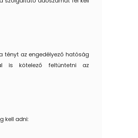
a szolgáltató adószámát fel kell
a tényt az engedélyező hatóság
 is kötelező feltüntetni az
 kell adni: