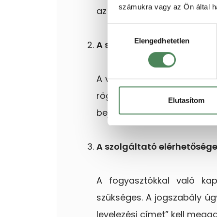
számukra vagy az Ön által ha
az oldalon.
Hozzájárulás
Elengedhetetlen
kiválasztása
A szolgáltató székhelye, t
A vállalkozásunk székhelyek
rögzítése szükséges. Ha eg
Elutasítom
bejelentett lakcímet kell me
A szolgáltató elérhetősége
A fogyasztókkal való kap
szükséges. A jogszabály úg
levelezési címet” kell mega