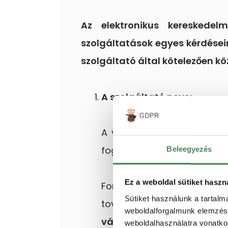
Az elektronikus kereskedel
szolgáltatások egyes kérdéseir
szolgáltató által kötelezően k
A szolgáltató neve:
A vállalkozásunk nevét szer
fog adott esetben szerződés
Beleegyezés
Ez a weboldal sütiket haszn
Fontos, hogy a weboldalt
Sütiket használunk a tartal
továbbá annak képviselőj
weboldalforgalmunk elemzésé
vállalkozó megjelölést fel
weboldalhasználatra vonatko