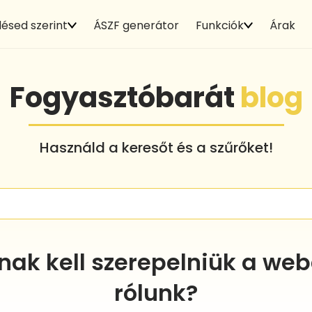
ésed szerint
ÁSZF generátor
Funkciók
Árak
Fogyasztóbarát
blog
Használd a keresőt és a szűrőket!
nak kell szerepelniük a w
rólunk?