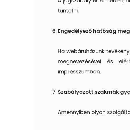
A jogszabály értelmében, ha
tüntetni.
Engedélyező hatóság meg
Ha webáruházunk tevékenys
megnevezésével és elér
impresszumban.
Szabályozott szakmák gya
Amennyiben olyan szolgáltat