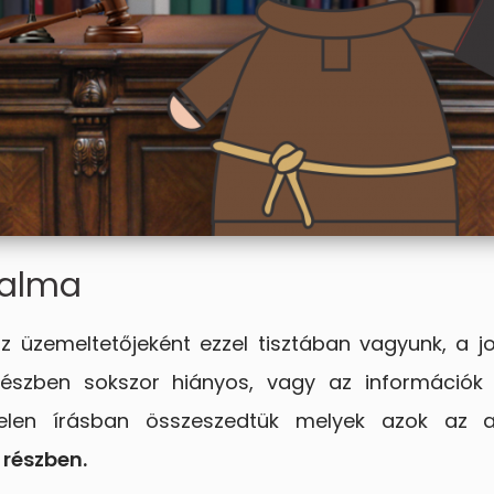
talma
 üzemeltetőjeként ezzel tisztában vagyunk, a jog
szben sokszor hiányos, vagy az információk 
rt jelen írásban összeszedtük melyek azok az
részben.