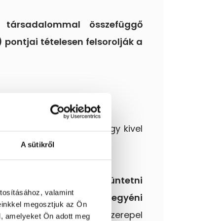
ós társadalommal összefüggő
) pontjai tételesen felsorolják a
ogatónak tudnia kell, hogy kivel
A sütikről
replő)
cégnevét kell feltüntetni
tosításához, valamint
s személy nevét és az egyéni
einkkel megosztjuk az Ön
áz kereskedelmi neve szerepel
l, amelyeket Ön adott meg