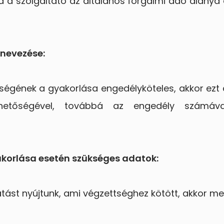
 a szolgáltató az általános forgalmi adó alanya 
nevezése:
égének a gyakorlása engedélyköteles, akkor ezt 
hetőségével, továbbá az engedély számával
korlása esetén szükséges adatok:
ást nyújtunk, ami végzettséghez kötött, akkor meg