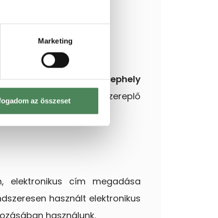
Marketing
plő
hivatalos székhely, telephely
 akkor a lakcímkártyán szereplő
fogadom az összeset
ím, elektronikus cím megadása
ndszeresen használt elektronikus
tkozásában használunk.