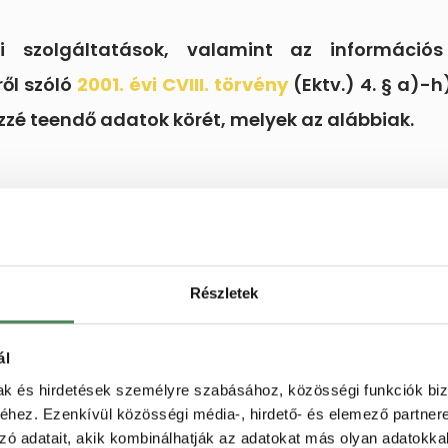
mi szolgáltatások, valamint az informáci
ől szóló
2001. évi CVIII. törvény
(Ektv.) 4. § a)-h
özzé teendő adatok körét, melyek az alábbiak.
epeltetni kell a weboldalunkon, hiszen az oda lát
t kötni.
Részletek
ál
 üzemeltető
cég hivatalos
(cégjegyzékben is sze
mak és hirdetések személyre szabásához, közösségi funkciók biz
ét,
egyéni vállalkozóként
pedig
a természete
hez. Ezenkívül közösségi média-, hirdető- és elemező partner
tüntetve,
nem megfelelő tehát ha csak a webáruh
zó adatait, akik kombinálhatják az adatokat más olyan adatokka