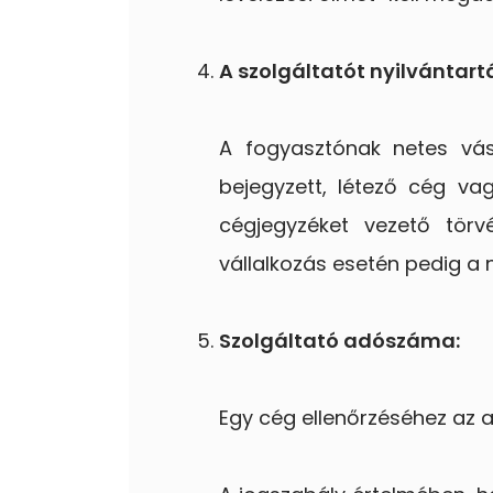
A szolgáltatót nyilvántar
A fogyasztónak netes vásá
bejegyzett, létező cég va
cégjegyzéket vezető tör
vállalkozás esetén pedig a 
Szolgáltató adószáma:
Egy cég ellenőrzéséhez az a