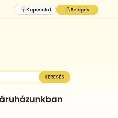
Kapcsolat
Belépés
KERESÉS
ebáruházunkban