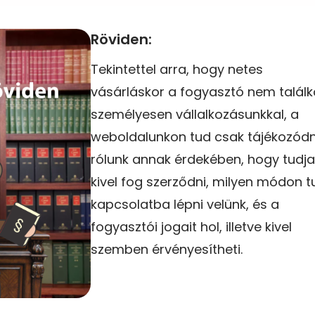
Röviden:
Tekintettel arra, hogy netes
vásárláskor a fogyasztó nem találk
személyesen vállalkozásunkkal, a
weboldalunkon tud csak tájékozódn
rólunk annak érdekében, hogy tudja
kivel fog szerződni, milyen módon t
kapcsolatba lépni velünk, és a
fogyasztói jogait hol, illetve kivel
szemben érvényesítheti.