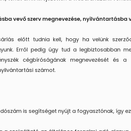
tásba vevő szerv megnevezése, nyilvántartásba v
rlás előtt tudnia kell, hogy ha velünk szerző
gyunk. Erről pedig úgy tud a legbiztosabban me
vényszék cégbíróságának megnevezését és a 
nyilvántartási számot.
dószám is segítséget nyújt a fogyasztónak, így eze