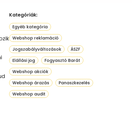
Kategóriák:
Egyéb kategória
ozik
Webshop reklamáció
Jogszabályváltozások
ÁSZF
i
Elállási jog
Fogyasztó Barát
Webshop akciók
ud
Webshop árazás
Panaszkezelés
Webshop audit