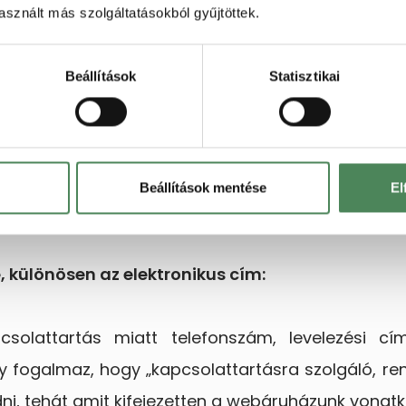
sznált más szolgáltatásokból gyűjtöttek.
Beállítások
Statisztikai
elephelye ezek hiányában lakcíme:
ént illetve telephelyeként a cégjegyzékben szere
yéni vállalkozóként üzemeltetjük a webáruházat,
Beállítások mentése
El
gadni.
, különösen az elektronikus cím:
csolattartás miatt telefonszám, levelezési c
y fogalmaz, hogy „kapcsolattartásra szolgáló, re
dni, tehát amit kifejezetten a webáruházunk vona