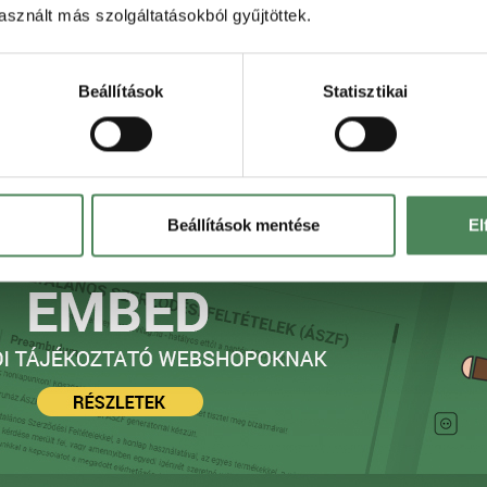
sznált más szolgáltatásokból gyűjtöttek.
tkezelési tájékoztató
) ikonokat használtunk, me
tók, és valóban megkönnyíti és megszínesíti
Beállítások
Statisztikai
 vásárlói tájékoztató megjelenítésére is szolgál.
Beállítások mentése
El