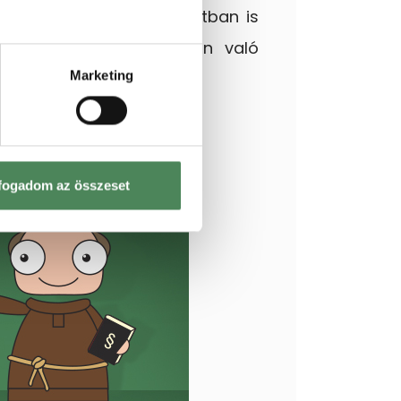
rt a nemzetközi gyakorlatban is
 a jogi dokumentumokban való
Marketing
fogadom az összeset