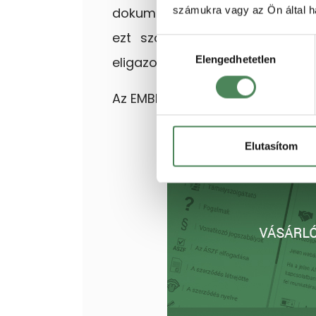
számukra vagy az Ön által ha
dokumentumokban, (
ÁSZF, ada
ezt szorgalmazzák a jogalko
Hozzájárulás
Elengedhetetlen
eligazodást.
kiválasztása
Az EMBED a fentieken túl a képes
Elutasítom