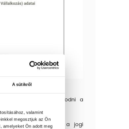
A sütikről
mentumban segít eligazodni a
z tudnak vele ugrani.
tosításához, valamint
einkkel megosztjuk az Ön
 el tudjanak igazodni a jogi
l, amelyeket Ön adott meg