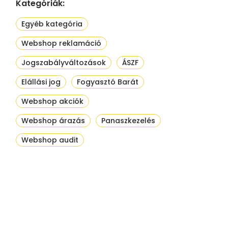
Kategóriák:
Egyéb kategória
Webshop reklamáció
Jogszabályváltozások
ÁSZF
Elállási jog
Fogyasztó Barát
Webshop akciók
Webshop árazás
Panaszkezelés
Webshop audit