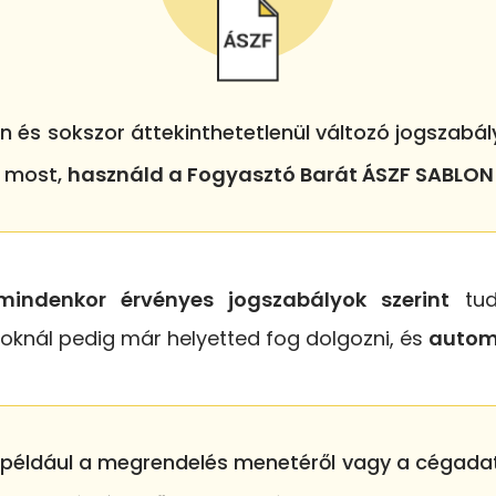
n és sokszor áttekinthetetlenül változó jogszabá
s most,
használd a Fogyasztó Barát ÁSZF SABLO
mindenkor érvényes jogszabályok szerint
tudo
oknál pedig már helyetted fog dolgozni, és
automa
ldául a megrendelés menetéről vagy a cégadatokr