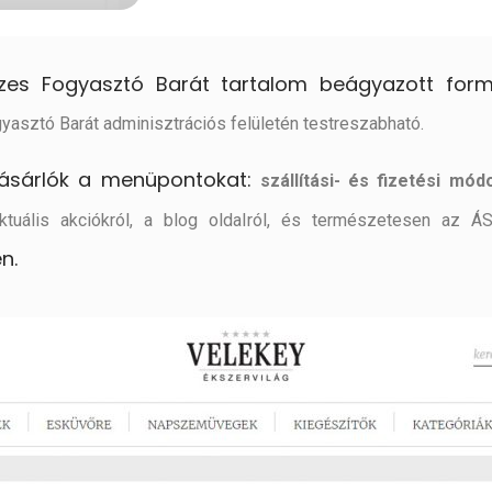
zes Fogyasztó Barát tartalom beágyazott for
yasztó Barát adminisztrációs felületén testreszabható.
 vásárlók a menüpontokat:
szállítási- és fizetési mód
aktuális akciókról, a blog oldalról, és természetesen az 
en.