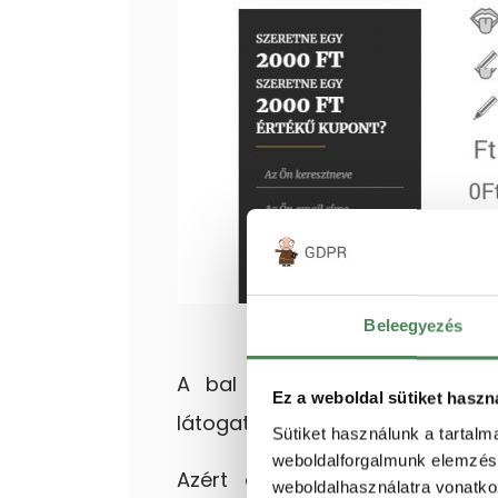
Beleegyezés
A bal oldali függőleges sáv
Ez a weboldal sütiket haszn
látogatóknak. Ha rákattintanak 
Sütiket használunk a tartal
weboldalforgalmunk elemzésé
Azért alkottuk meg ezt a ko
weboldalhasználatra vonatko