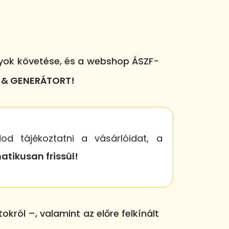
lyok követése, és a webshop ÁSZF-
N & GENERÁTORT!
d tájékoztatni a vásárlóidat, a
tikusan frissül!
ól –, valamint az előre felkínált