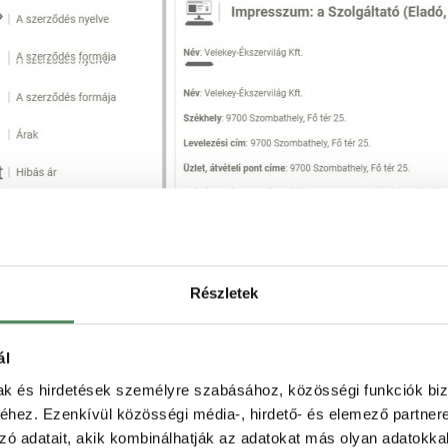
Fogyasztó Barát - EMBED - Velekey Ékszervilág
Részletek
ban található tartalomjegyzék az adott doku
ál
egy ikonra, akkor a dokumentum megfelelő részéhe
mak és hirdetések személyre szabásához, közösségi funkciók biz
hez. Ezenkívül közösségi média-, hirdető- és elemező partner
mplex nézetet, hogy a vásárlók könnyebben
zó adatait, akik kombinálhatják az adatokat más olyan adatokka