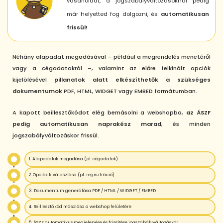
vásárlóidat, a jogszabályváltozásoknál pedig
már helyetted fog dolgozni, és
automatikusan
frissül!
Néhány alapadat megadásával – például a megrendelés menetéről
vagy a cégadatokról –, valamint az előre felkínált opciók
kijelölésével
pillanatok alatt elkészíthetők a szükséges
dokumentumok
PDF, HTML, WIDGET vagy EMBED formátumban.
A kapott beillesztőkódot elég bemásolni a webshopba,
az ÁSZF
pedig automatikusan naprakész marad
, és minden
jogszabályváltozáskor frissül.
1. Alapadatok megadása (pl: cégadatok)
2. Opciók kiválasztása (pl: regisztráció)
3. Dokumentum generálása PDF / HTML / WIDGET / EMBED
4. Beillesztőkód másolása a webshop felületére
5. ÁSZF automatikus megjelenése és frissítése jogszabályváltozáskor