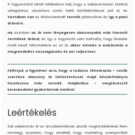
A fogyasztóról tehát feltételezni kell, hogy a webáruházban történő
válogatása, vásárlása során kellő körültekintéssel járt el, és
tisztában van
az általa keresett
termék
jellemzőivel, és
így a piaci
árával is.
Ha
azonban
az ár nem lényegesen alacsonyabb más hasonló
termékek árával
, és így a fogyasztó sem tudhatta, hogy tévedés
miatt került feltüntetésre az az ár,
akkor köteles a webáruház a
megrendelést visszaigazolni, és azt teljesíteni.
Felhívjuk a figyelmet arra, hogy a tudatos félreárazás – vevők
szerzése alacsony ár feltüntetéssel, majd készlethiányra
hivatkozva más termék felajánlása – megtévesztő
kereskedelmi gyakorlatnak minősül.
Leértékelés
Sok webáruház él az árcsökkentéssel, akciók meghirdetésével. Nem
mindegy azonban, hogy amellett, hogy marketing szempontból