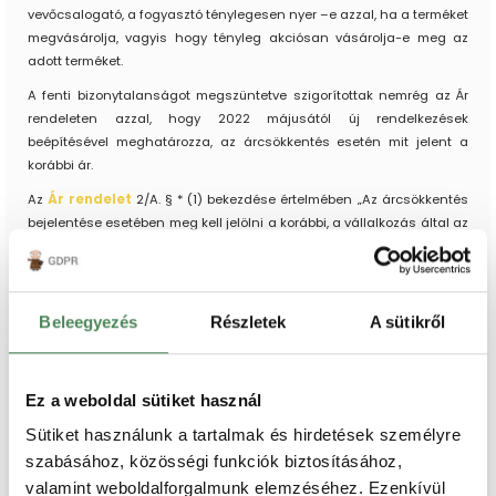
vevőcsalogató, a fogyasztó ténylegesen nyer –e azzal, ha a terméket
megvásárolja, vagyis hogy tényleg akciósan vásárolja-e meg az
adott terméket.
A fenti bizonytalanságot megszüntetve szigorítottak nemrég az Ár
rendeleten azzal, hogy 2022 májusától új rendelkezések
beépítésével meghatározza, az árcsökkentés esetén mit jelent a
korábbi ár.
Az
Ár rendelet
2/A. § * (1) bekezdése értelmében „Az árcsökkentés
bejelentése esetében meg kell jelölni a korábbi, a vállalkozás által az
árcsökkentést megelőzően, meghatározott ideig alkalmazott árat.”
Ugyanezen szakasz (2) bekezdése pedig kimondja: „
A korábbi ár
a
vállalkozás által egy olyan időszakban alkalmazott legalacsonyabb
Beleegyezés
Részletek
A sütikről
árat jelenti, amely
nem lehet rövidebb, mint az árcsökkentés
alkalmazását megelőző harminc nap.
”
A korábbi ár az árcsökkentés előtt legalább 30 napos időszakban
Ez a weboldal sütiket használ
alkalmazott legalacsonyabb ár. Tehát ha több ár is volt a 30 nap
alatt, a legalacsonyabbat kell figyelembe venni.
Sütiket használunk a tartalmak és hirdetések személyre
szabásához, közösségi funkciók biztosításához,
A (3) bekezdés alapján „Ha az árcsökkentés mértéke fokozatosan
valamint weboldalforgalmunk elemzéséhez. Ezenkívül
növekszik, akkor a korábbi ár az árcsökkentés első alkalmazása