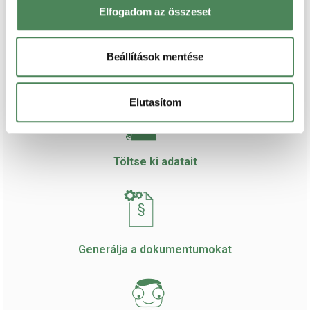
Az akciózásról többet, illetve azzal kapcsolatos hasznos tanácsokat
Elfogadom az összeset
ebben a bejegyzésünkben
lehet megtudni.
Beállítások mentése
Elutasítom
Töltse ki adatait
Generálja a dokumentumokat