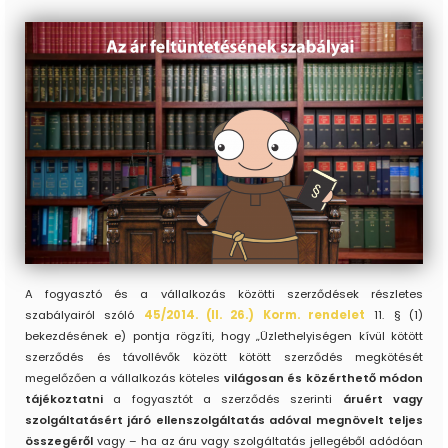
A fogyasztó és a vállalkozás közötti szerződések részletes
szabályairól szóló
45/2014. (II. 26.) Korm. rendelet
11. § (1)
bekezdésének e) pontja rögzíti, hogy „Üzlethelyiségen kívül kötött
szerződés és távollévők között kötött szerződés megkötését
megelőzően a vállalkozás köteles
világosan és közérthető módon
tájékoztatni
a fogyasztót a szerződés szerinti
áruért vagy
szolgáltatásért járó ellenszolgáltatás adóval megnövelt teljes
összegéről
vagy – ha az áru vagy szolgáltatás jellegéből adódóan