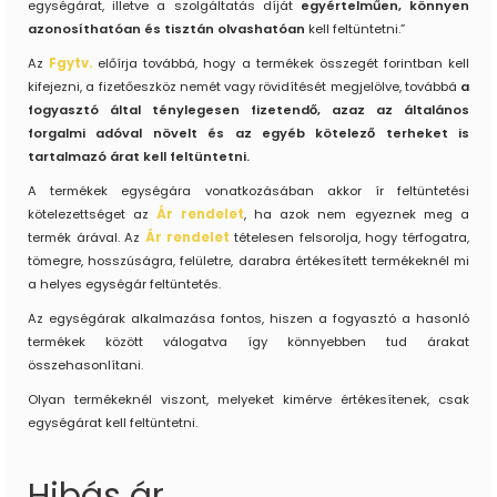
egységárat, illetve a szolgáltatás díját
egyértelműen, könnyen
azonosíthatóan és tisztán olvashatóan
kell feltüntetni.”
Az
Fgytv.
előírja továbbá, hogy a termékek összegét forintban kell
kifejezni, a fizetőeszköz nemét vagy rövidítését megjelölve, továbbá
a
fogyasztó által ténylegesen fizetendő, azaz az általános
forgalmi adóval növelt és az egyéb kötelező terheket is
tartalmazó árat kell feltüntetni.
A termékek egységára vonatkozásában akkor ír feltüntetési
kötelezettséget az
Ár rendelet
, ha azok nem egyeznek meg a
termék árával. Az
Ár rendelet
tételesen felsorolja, hogy térfogatra,
tömegre, hosszúságra, felületre, darabra értékesített termékeknél mi
a helyes egységár feltüntetés.
Az egységárak alkalmazása fontos, hiszen a fogyasztó a hasonló
termékek között válogatva így könnyebben tud árakat
összehasonlítani.
Olyan termékeknél viszont, melyeket kimérve értékesítenek, csak
egységárat kell feltüntetni.
Hibás ár