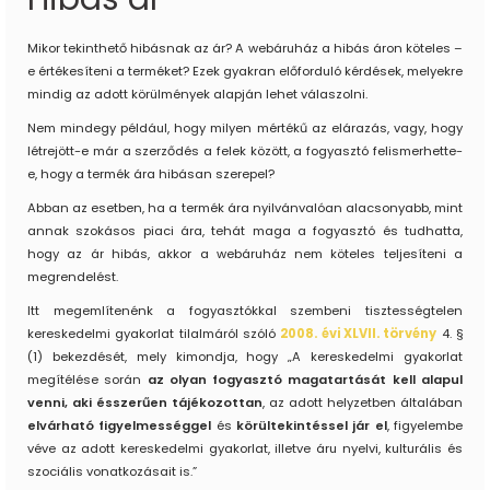
Mikor tekinthető hibásnak az ár? A webáruház a hibás áron köteles –
e értékesíteni a terméket? Ezek gyakran előforduló kérdések, melyekre
mindig az adott körülmények alapján lehet válaszolni.
Nem mindegy például, hogy milyen mértékű az elárazás, vagy, hogy
létrejött-e már a szerződés a felek között, a fogyasztó felismerhette-
e, hogy a termék ára hibásan szerepel?
Abban az esetben, ha a termék ára nyilvánvalóan alacsonyabb, mint
annak szokásos piaci ára, tehát maga a fogyasztó és tudhatta,
hogy az ár hibás, akkor a webáruház nem köteles teljesíteni a
megrendelést.
Itt megemlítenénk a fogyasztókkal szembeni tisztességtelen
kereskedelmi gyakorlat tilalmáról szóló
2008. évi XLVII. törvény
4. §
(1) bekezdését, mely kimondja, hogy „A kereskedelmi gyakorlat
megítélése során
az olyan fogyasztó magatartását kell alapul
venni, aki ésszerűen tájékozottan
, az adott helyzetben általában
elvárható figyelmességgel
és
körültekintéssel jár el
, figyelembe
véve az adott kereskedelmi gyakorlat, illetve áru nyelvi, kulturális és
szociális vonatkozásait is.”