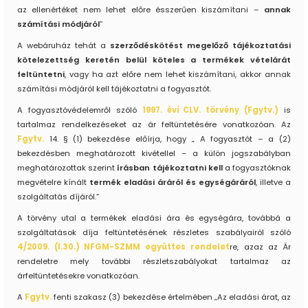
az ellenértéket nem lehet előre ésszerűen kiszámítani –
annak
számítási módjáról
”
A webáruház tehát a
szerződéskötést megelőző tájékoztatási
kötelezettség keretén belül köteles a termékek vételárát
feltüntetni
, vagy ha azt előre nem lehet kiszámítani, akkor annak
számítási módjáról kell tájékoztatni a fogyasztót.
A fogyasztóvédelemről szóló
1997. évi CLV. törvény (Fgytv.)
is
tartalmaz rendelkezéseket az ár feltüntetésére vonatkozóan. Az
Fgytv.
14. § (1) bekezdése előírja, hogy „ A fogyasztót – a (2)
bekezdésben meghatározott kivétellel – a külön jogszabályban
meghatározottak szerint
írásban tájékoztatni kell
a fogyasztóknak
megvételre kínált
termék eladási áráról és egységáráról
, illetve a
szolgáltatás díjáról.”
A törvény utal a termékek eladási ára és egységára, továbbá a
szolgáltatások díja feltüntetésének részletes szabályairól szóló
4/2009. (I.30.) NFGM-SZMM együttes rendelet
re, azaz az Ár
rendeletre mely további részletszabályokat tartalmaz az
árfeltüntetésekre vonatkozóan.
A
Fgytv.
fenti szakasz (3) bekezdése értelmében „Az eladási árat, az