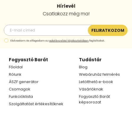
Hírlevél
Csatlakozz még ma!
FELIRATKOZOM
Elolvastam és elfogadom az
adatkezelési tájékoztatóban
foglaltakat.
Fogyasztó Barát
Tudástár
Főoldal
Blog
Rólunk
Webáruház felmérés
ÁSZF generátor
Letölthető e-book
Csomagok
Vásárlóknak
Funkcióklista
Fogyasztó Barát
képsorozat
Szolgáltatást értékesítőknek
Kapcsolat
Ügyfélszolgálat
Telefonszám
Kapcsolat