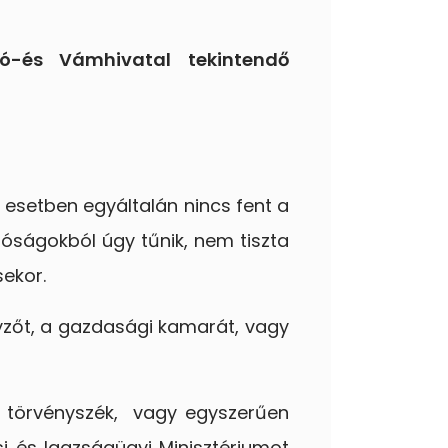
ó-és Vámhivatal tekintendő
 esetben egyáltalán nincs fent a
óságokból úgy tűnik, nem tiszta
sekor.
yzőt, a gazdasági kamarát, vagy
a törvényszék, vagy egyszerűen
i és Igazságügyi Minisztériumot