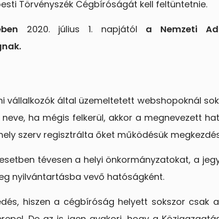
sti Törvényszék Cégbíróságát kell feltüntetnie.
ében
2020. július 1. napjától
a Nemzeti Ad
gnak.
ni vállalkozók által üzemeltetett webshopoknál sok
neve, ha mégis felkerül, akkor a megnevezett hat
 mely szerv regisztrálta őket működésük megkezdé
b esetben tévesen a helyi önkormányzatokat, a jeg
meg nyilvántartásba vevő hatóságként.
edés, hiszen a cégbíróság helyett sokszor csak 
epel. De az is igen gyakori, hogy a Közigazgatás