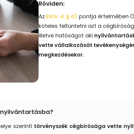
Röviden:
Az
Ektv. 4. § d)
pontja értelmében 
köteles feltüntetni azt a cégbíróság
illetve hatóságot aki
nyilvántartás
vette vállalkozását tevékenységé
megkezdésekor.
t nyilvántartásba?
elye szerinti
törvényszék cégbírósága vette nyi