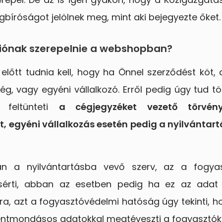
bíróságot jelölnek meg, mint aki bejegyezte őket.
ációnak szerepelnie a webshopban?
lőtt tudnia kell, hogy ha Önnel szerződést köt, 
cég, vagy egyéni vállalkozó. Erről pedig úgy tud t
 feltünteti
a cégjegyzéket vezető törvény
 egyéni vállalkozás esetén pedig a nyilvántar
án a nyilvántartásba vevő szerv, az a fogya
 sérti, abban az esetben pedig ha ez az ada
ára, azt a fogyasztóvédelmi hatóság úgy tekinti, h
lentmondásos adatokkal megtéveszti a fogyasztók