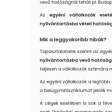
vevő hatóságnál tehát pl. Budape
Az
egyéni vállalkozók eset
nyilvántartásba vételi hatósá
Mik a leggyakoribb hibák?
Tapasztalataink szerint az egyé
nyilvántartásba vevő hatóság
teljesen a vállalkozók számára
Az egyéni vállalkozók a legtöb
a belügyminisztériumot jelölik 
A cégek esetében is sok a tév
csak “bíróság” megnevezés szer