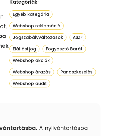
Kategóriák:
Egyéb kategória
Ön
ot,
Webshop reklamáció
ba
Jogszabályváltozások
ÁSZF
nek
Elállási jog
Fogyasztó Barát
Webshop akciók
Webshop árazás
Panaszkezelés
Webshop audit
lvántartásba.
A nyilvántartásba