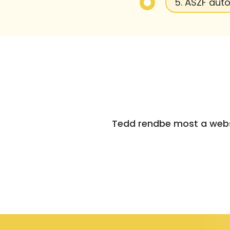
5. ÁSZF aut
Tedd rendbe most a websh