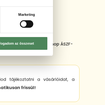
Marketing
lyok követése, és a webshop ÁSZF-
fogadom az összeset
N & GENERÁTORT!
d tájékoztatni a vásárlóidat, a
tikusan frissül!