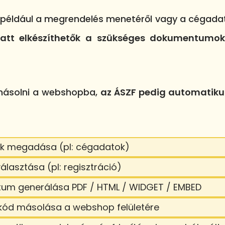
ldául a megrendelés menetéről vagy a cégadatokr
alatt elkészíthetők a szükséges dokumentumo
emásolni a webshopba,
az ÁSZF pedig automatik
ok megadása (pl: cégadatok)
választása (pl: regisztráció)
um generálása PDF / HTML / WIDGET / EMBED
tőkód másolása a webshop felületére