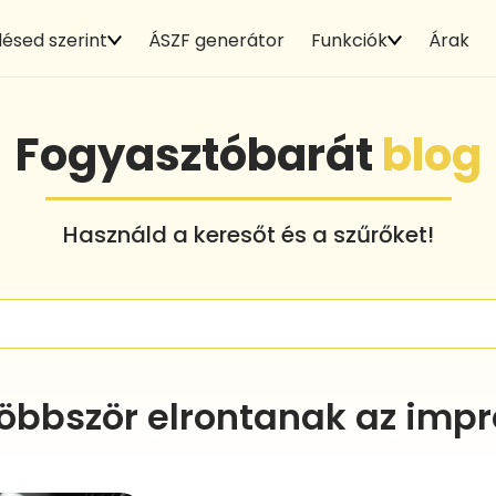
ésed szerint
ÁSZF generátor
Funkciók
Árak
Fogyasztóbarát
blog
Használd a keresőt és a szűrőket!
többször elrontanak az im