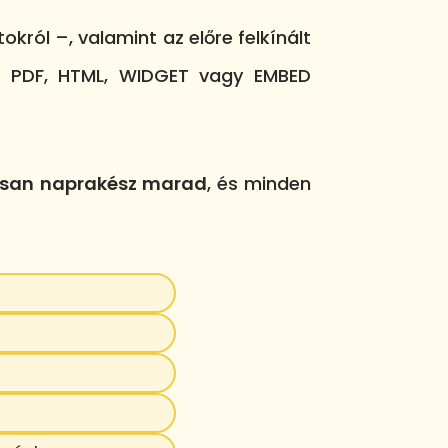
ól –, valamint az előre felkínált
k
PDF, HTML, WIDGET vagy EMBED
usan naprakész marad
, és minden