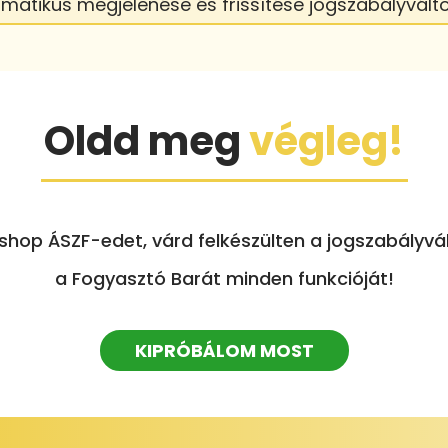
omatikus megjelenése és frissítése jogszabályvált
Oldd meg
végleg!
op ÁSZF-edet, várd felkészülten a jogszabályvál
a Fogyasztó Barát minden funkcióját!
KIPRÓBÁLOM MOST