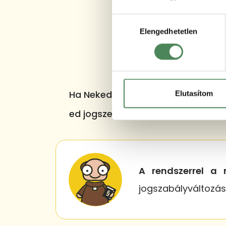
Hozzájárulás
Elengedhetetlen
kiválasztása
Ha Neked is gondot okoz a gyakra
Elutasítom
ed jogszerűen tartása, akkor vált
A rendszerrel a 
jogszabályváltozás