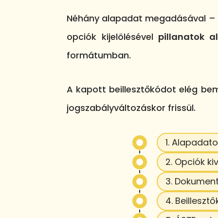
Néhány alapadat megadásával – pé
opciók kijelölésével
pillanatok 
formátumban.
A kapott beillesztőkódot elég b
jogszabályváltozáskor frissül.
1. Alapadat
2. Opciók ki
3. Dokument
4. Beillesz