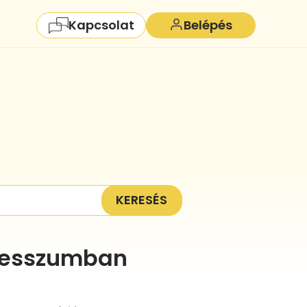
Kapcsolat
Belépés
KERESÉS
presszumban