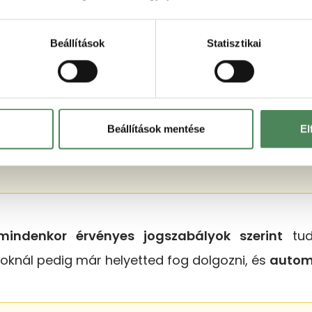
Beállítások
Statisztikai
n és sokszor áttekinthetetlenül változó jogszabá
Beállítások mentése
El
s most,
használd a Fogyasztó Barát ÁSZF SABLO
mindenkor érvényes jogszabályok szerint
tudo
oknál pedig már helyetted fog dolgozni, és
automa