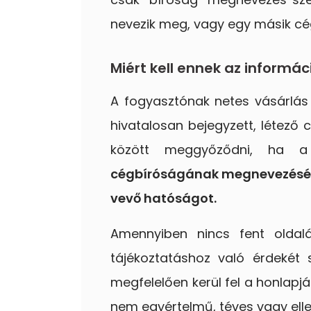
nevezik meg, vagy egy másik cég
Miért kell ennek az inform
A fogyasztónak netes vásárlás e
hivatalosan bejegyzett, létező 
között meggyőződni, ha a
cégbíróságának megnevezését,
vevő hatóságot.
Amennyiben nincs fent oldal
tájékoztatáshoz való érdekét
megfelelően kerül fel a honlapj
nem egyértelmű, téves vagy el