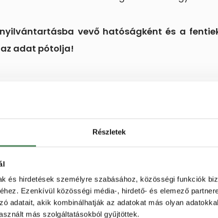
yilvántartásba vevő hatóságként és a fentiek
 az adat pótolja!
sztó Barát
végleges m
Részletek
webshopod számára!
ál
mak és hirdetések személyre szabásához, közösségi funkciók biz
hez. Ezenkívül közösségi média-, hirdető- és elemező partner
zó adatait, akik kombinálhatják az adatokat más olyan adatokka
sznált más szolgáltatásokból gyűjtöttek.