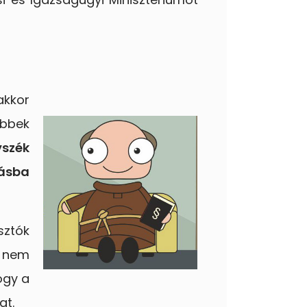
akkor
öbbek
szék
tásba
sztók
t nem
ogy a
at.