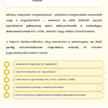
frissül!
Néhány alapadat megadásával – például a megrendelés menetéről
vagy a cégadatokról –, valamint az előre felkínált opciók
kijelölésével
pillanatok alatt elkészíthetők a szükséges
dokumentumok
PDF, HTML, WIDGET vagy EMBED formátumban.
A kapott beillesztőkódot elég bemásolni a webshopba,
az ÁSZF
pedig automatikusan naprakész marad
, és minden
jogszabályváltozáskor frissül.
1. Alapadatok megadása (pl: cégadatok)
2. Opciók kiválasztása (pl: regisztráció)
3. Dokumentum generálása PDF / HTML / WIDGET / EMBED
4. Beillesztőkód másolása a webshop felületére
5. ÁSZF automatikus megjelenése és frissítése jogszabályváltozáskor