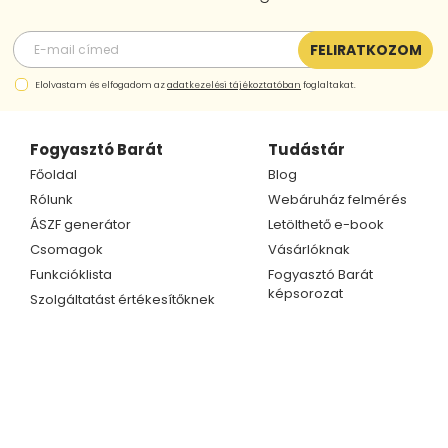
FELIRATKOZOM
Elolvastam és elfogadom az
adatkezelési tájékoztatóban
foglaltakat.
Fogyasztó Barát
Tudástár
Főoldal
Blog
Rólunk
Webáruház felmérés
ÁSZF generátor
Letölthető e-book
Csomagok
Vásárlóknak
Funkcióklista
Fogyasztó Barát
képsorozat
Szolgáltatást értékesítőknek
Kapcsolat
Ügyfélszolgálat
Telefonszám
Kapcsolat
+36 70 609 1733
Partnerprogram
+36 70 414 0254