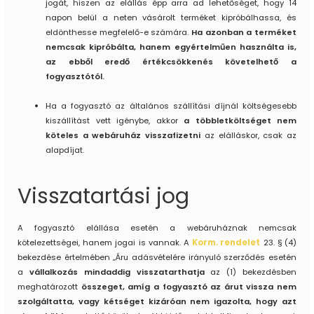
jogát, hiszen az elállás épp arra ad lehetőséget, hogy 14
napon belül a neten vásárolt terméket kipróbálhassa, és
eldönthesse megfelelő-e számára.
Ha azonban a terméket
nemcsak kipróbálta, hanem egyértelműen használta is,
az ebből eredő értékcsökkenés követelhető a
fogyasztótól.
Ha a fogyasztó az általános szállítási díjnál költségesebb
kiszállítást vett igénybe, akkor
a többletköltséget nem
köteles a webáruház visszafizetni
az elálláskor, csak az
alapdíjat.
Visszatartási jog
A fogyasztó elállása esetén a webáruháznak nemcsak
kötelezettségei, hanem jogai is vannak. A
Korm. rendelet
23. § (4)
bekezdése értelmében „Áru adásvételére irányuló szerződés esetén
a
vállalkozás mindaddig visszatarthatja
az (1) bekezdésben
meghatározott
összeget, amíg a fogyasztó az árut vissza nem
szolgáltatta, vagy kétséget kizáróan nem igazolta, hogy azt