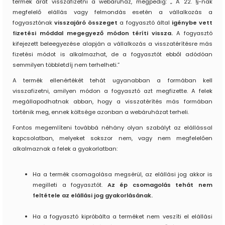
termék árát visszafizetni a webáruház, mégpedig: „ A 22. §-nak
megfelelő elállás vagy felmondás esetén a vállalkozás a
fogyasztónak
visszajáró összeget
a fogyasztó által
igénybe vett
fizetési móddal megegyező módon téríti vissza.
A fogyasztó
kifejezett beleegyezése alapján a vállalkozás a visszatérítésre más
fizetési módot is alkalmazhat, de a fogyasztót ebből adódóan
semmilyen többletdíj nem terhelheti.”
A termék ellenértékét tehát ugyanabban a formában kell
visszafizetni, amilyen módon a fogyasztó azt megfizette. A felek
megállapodhatnak abban, hogy a visszatérítés más formában
történik meg, ennek költsége azonban a webáruházat terheli.
Fontos megemlíteni továbbá néhány olyan szabályt az elállással
kapcsolatban, melyeket sokszor nem, vagy nem megfelelően
alkalmaznak a felek a gyakorlatban:
Ha a termék csomagolása megsérül, az elállási jog akkor is
megilleti a fogyasztót.
Az ép csomagolás tehát nem
feltétele az elállási jog gyakorlásának.
Ha a fogyasztó kipróbálta a terméket nem veszíti el elállási