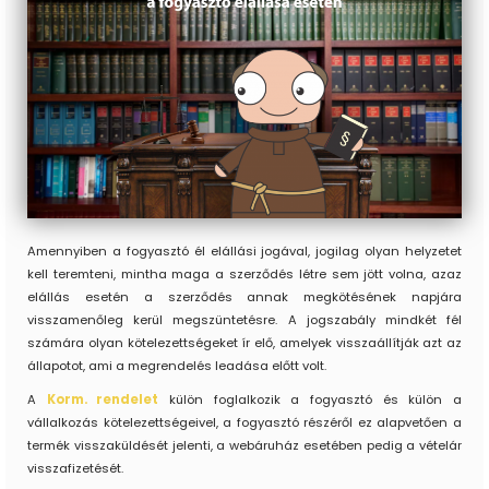
Amennyiben a fogyasztó él elállási jogával, jogilag olyan helyzetet
kell teremteni, mintha maga a szerződés létre sem jött volna, azaz
elállás esetén a szerződés annak megkötésének napjára
visszamenőleg kerül megszüntetésre. A jogszabály mindkét fél
számára olyan kötelezettségeket ír elő, amelyek visszaállítják azt az
állapotot, ami a megrendelés leadása előtt volt.
A
Korm. rendelet
külön foglalkozik a fogyasztó és külön a
vállalkozás kötelezettségeivel, a fogyasztó részéről ez alapvetően a
termék visszaküldését jelenti, a webáruház esetében pedig a vételár
visszafizetését.