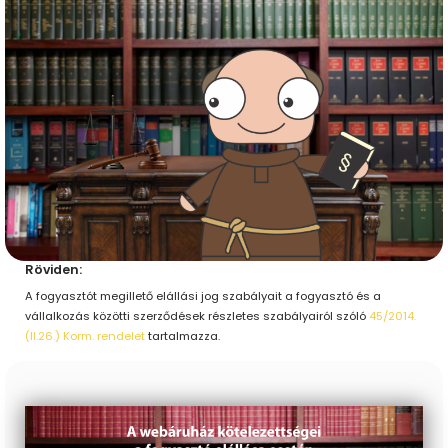
Röviden:
A fogyasztót megillető elállási jog szabályait a fogyasztó és a
vállalkozás közötti szerződések részletes szabályairól szóló
45/2014.
(II.26.) Korm. rendelet
tartalmazza.