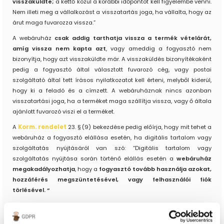
visszaküldte;
a kettő közül a korábbi időpontot kell figyelembe venni.
Nem illeti meg a vállalkozást a visszatartás joga, ha vállalta, hogy az
árut maga fuvarozza vissza.”
A webáruház
csak addig tarthatja vissza a termék vételárát,
amíg vissza nem kapta azt
, vagy ameddig a fogyasztó nem
bizonyítja, hogy azt visszaküldte már. A visszaküldés bizonyítékaként
pedig a fogyasztó által választott fuvarozó cég, vagy postai
szolgáltató által tett írásos nyilatkozatot kell érteni, melyből kiderül,
hogy ki a feladó és a címzett. A webáruháznak nincs azonban
visszatartási joga, ha a terméket maga szállítja vissza, vagy ő általa
ajánlott fuvarozó viszi el a terméket.
A
Korm. rendelet
23. § (9) bekezdése pedig előírja, hogy mit tehet a
webáruház a fogyasztó elállása esetén, ha digitális tartalom vagy
szolgáltatás nyújtásáról van szó: “Digitális tartalom vagy
szolgáltatás nyújtása során történő elállás esetén a
webáruház
megakadályozhatja
, hogy a
fogyasztó tovább használja azokat,
hozzáférés megszüntetésével, vagy felhasználói fiók
törlésével. “
Jelen bejegyzés végén jöjjön