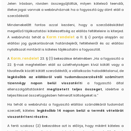
Jelen írásban, röviden összegyűjtöttük, milyen kötelező teendői,
illetve jogai vannak a webáruháznak ha a fogyasztó úgy dönt eláll a
szerződéstől.
Mindenekelőtt fontos azzal kezdeni, hogy a szerződéskötést
megelőző tájékoztatási kötelezettség az elállás feltételeire is kiterjed.
A webáruház tehát a
Korm rendelet
a 11. § i) pontja alapján az
elállási jog gyakorlásának határidejéről, feltételeiről és az elállási
nyilatkozat mintáról is köteles tájékoztatni a fogyasztót.
A
Korm. rendelet
23. § (1) bekezdése értelmében „Ha a fogyasztó a
22. §-nak megfelelően eláll az üzlethelyiségen kívül kötött vagy a
távollevők között kötött szerződéstől, a vállalkozás haladéktalanul, de
legkésőbb az elállásról való tudomásszerzésétől számított
tizennégy napon belül visszatéríti
a fogyasztó által
ellenszolgáltatásként
megfizetett teljes összeget
, ideértve a
teljesítéssel összefüggésben felmerült költségeket is.”
Ha tehát a webáruház a fogyasztó elállási szándékáról tudomást
szerzett, köteles
legkésőbb 14 napon belül a termék vételárát
visszatéríteni részére.
A fenti szakasz (2) bekezdése azt is előírja, hogy miként köteles a