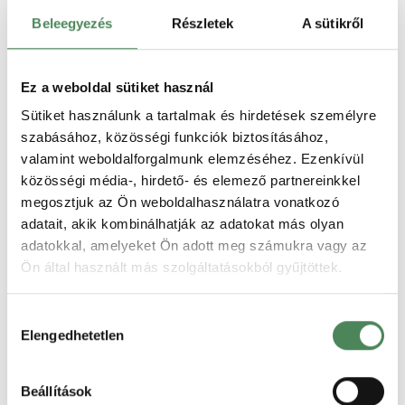
teljesíteni.
Beleegyezés
Részletek
A sütikről
Amennyiben 2 visszaigazoló e-maillel dolgozik, és csak az első ment ki,
nyugodtan írja meg a vásárlónak, hogy hibás volt az ár, nem tudja
teljesíteni ezen az áron a megrendelést.
Ha már visszament a megrendelést megerősítő e-mail, akkor fel kell
Ez a weboldal sütiket használ
mondani a szerződést (e-mailben is elég) és fel kell ajánlani a termék
valós áron való megvásárlási lehetőségét.
Sütiket használunk a tartalmak és hirdetések személyre
szabásához, közösségi funkciók biztosításához,
valamint weboldalforgalmunk elemzéséhez. Ezenkívül
előző téma
következő téma
közösségi média-, hirdető- és elemező partnereinkkel
megosztjuk az Ön weboldalhasználatra vonatkozó
adatait, akik kombinálhatják az adatokat más olyan
adatokkal, amelyeket Ön adott meg számukra vagy az
Ön által használt más szolgáltatásokból gyűjtöttek.
DR. NÉMETH ÁDÁM
Hozzájárulás
Hosszú évek óta a projekt jogi szakmai
Elengedhetetlen
kiválasztása
felelőse. Az irodavezető dr. Németh Ádám
infokommunikációs szakjogász, ők tartják
karban a sablonokat, javasolják a szükséges
módosításokat.
Beállítások