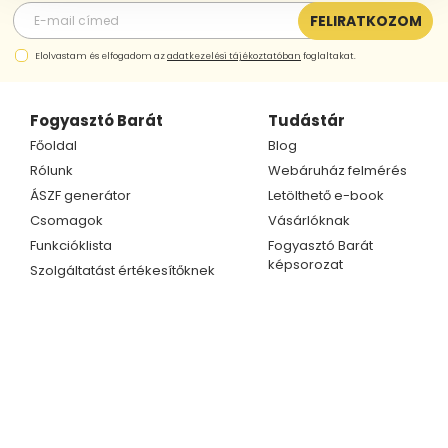
FELIRATKOZOM
Elolvastam és elfogadom az
adatkezelési tájékoztatóban
foglaltakat.
Fogyasztó Barát
Tudástár
Főoldal
Blog
Rólunk
Webáruház felmérés
ÁSZF generátor
Letölthető e-book
Csomagok
Vásárlóknak
Funkcióklista
Fogyasztó Barát
képsorozat
Szolgáltatást értékesítőknek
Kapcsolat
Ügyfélszolgálat
Telefonszám
Kapcsolat
+36 70 609 1733
Partnerprogram
+36 70 414 0254
E-mail cím