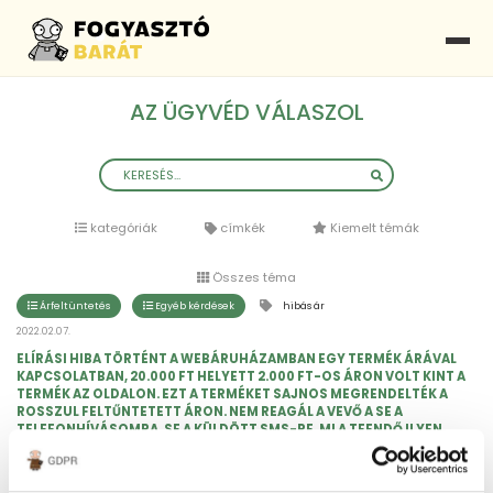
AZ ÜGYVÉD VÁLASZOL
kategóriák
címkék
Kiemelt témák
Összes téma
Árfeltüntetés
Egyéb kérdések
hibás ár
2022.02.07.
ELÍRÁSI HIBA TÖRTÉNT A WEBÁRUHÁZAMBAN EGY TERMÉK ÁRÁVAL
KAPCSOLATBAN, 20.000 FT HELYETT 2.000 FT-OS ÁRON VOLT KINT A
TERMÉK AZ OLDALON. EZT A TERMÉKET SAJNOS MEGRENDELTÉK A
ROSSZUL FELTŰNTETETT ÁRON. NEM REAGÁL A VEVŐ A SE A
TELEFONHÍVÁSOMRA, SE A KÜLDÖTT SMS-RE. MI A TEENDŐ ILYEN
ESETBEN?
Ebben az esetben a hibás ár miatt nem köteles a megrendelést