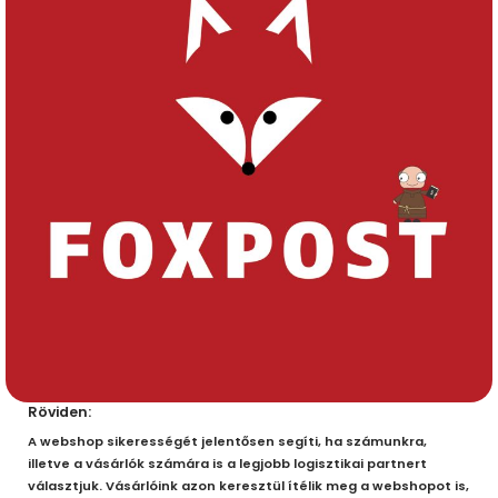
Röviden:
A webshop sikerességét jelentősen segíti, ha számunkra,
illetve a vásárlók számára is a legjobb logisztikai partnert
választjuk. Vásárlóink azon keresztül ítélik meg a webshopot is,