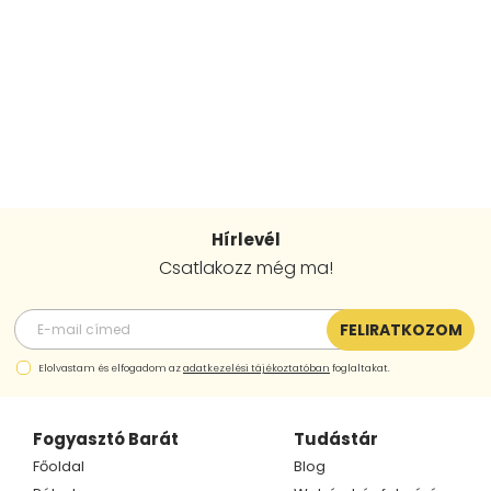
Hírlevél
Csatlakozz még ma!
FELIRATKOZOM
Elolvastam és elfogadom az
adatkezelési tájékoztatóban
foglaltakat.
Fogyasztó Barát
Tudástár
Főoldal
Blog