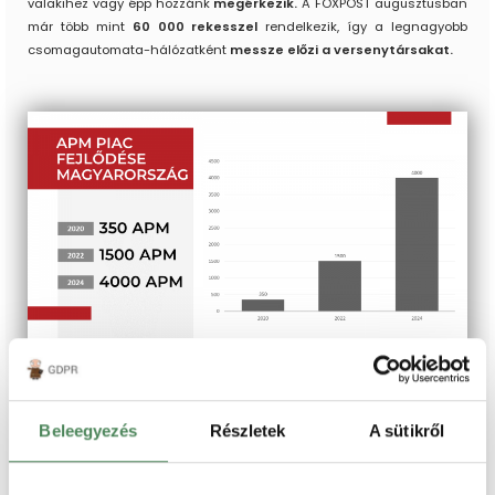
valakihez vagy épp hozzánk
megérkezik.
A FOXPOST augusztusban
már több mint
60 000 rekesszel
rendelkezik, így a legnagyobb
csomagautomata-hálózatként
messze előzi a versenytársakat.
Csomagautomatába
Beleegyezés
Részletek
A sütikről
szállítani hatékonyabb és
környezetkímélőbb