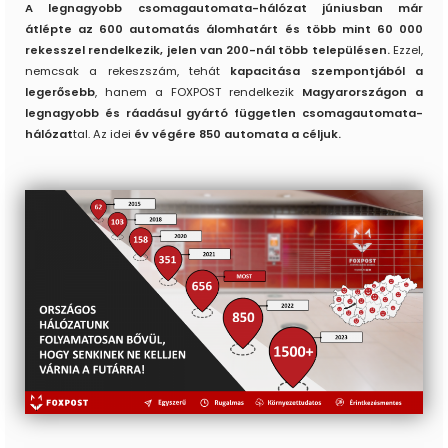
A legnagyobb csomagautomata-hálózat júniusban már
átlépte az 600 automatás álomhatárt és több mint 60 000
rekesszel rendelkezik, jelen van 200-nál több településen.
Ezzel,
nemcsak a rekeszszám, tehát
kapacitása szempontjából a
legerősebb
, hanem a FOXPOST rendelkezik
Magyarországon a
legnagyobb és ráadásul gyártó független csomagautomata-
hálózat
tal. Az idei
év végére 850 automata a céljuk.