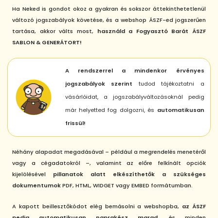
Ha Neked is gondot okoz a gyakran és sokszor áttekinthetetlenül
változó jogszabályok követése, és a webshop ÁSZF-ed jogszerűen
tartása, akkor válts most,
használd a Fogyasztó Barát ÁSZF
SABLON & GENERÁTORT!
A rendszerrel a mindenkor érvényes
jogszabályok szerint
tudod tájékoztatni a
vásárlóidat, a jogszabályváltozásoknál pedig
már helyetted fog dolgozni, és
automatikusan
frissül!
Néhány alapadat megadásával – például a megrendelés menetéről
vagy a cégadatokról –, valamint az előre felkínált opciók
kijelölésével
pillanatok alatt elkészíthetők a szükséges
dokumentumok
PDF, HTML, WIDGET vagy EMBED formátumban.
A kapott beillesztőkódot elég bemásolni a webshopba,
az ÁSZF
pedig automatikusan naprakész marad
, és minden