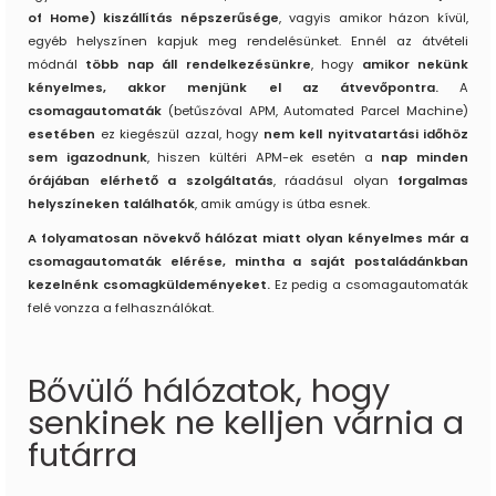
of Home) kiszállítás népszerűsége
, vagyis amikor házon kívül,
egyéb helyszínen kapjuk meg rendelésünket. Ennél az átvételi
módnál
több nap áll rendelkezésünkre
, hogy
amikor nekünk
kényelmes, akkor menjünk el az átvevőpontra.
A
csomagautomaták
(betűszóval APM, Automated Parcel Machine)
esetében
ez kiegészül azzal, hogy
nem kell nyitvatartási időhöz
sem igazodnunk
, hiszen kültéri APM-ek esetén a
nap minden
órájában elérhető a szolgáltatás
, ráadásul olyan
forgalmas
helyszíneken találhatók
, amik amúgy is útba esnek.
A folyamatosan növekvő hálózat miatt olyan kényelmes már a
csomagautomaták elérése, mintha a saját postaládánkban
kezelnénk csomagküldeményeket.
Ez pedig a csomagautomaták
felé vonzza a felhasználókat.
Bővülő hálózatok, hogy
senkinek ne kelljen várnia a
futárra