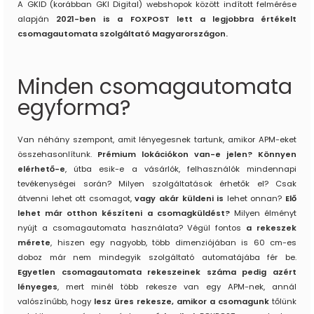
A GKID (korábban GKI Digital) webshopok között indított felmérése
alapján
2021-ben is a FOXPOST lett a legjobbra értékelt
csomagautomata szolgáltató Magyarországon.
Minden csomagautomata
egyforma?
Van néhány szempont, amit lényegesnek tartunk, amikor APM-eket
összehasonlítunk.
Prémium lokációkon van-e jelen? Könnyen
elérhető-e
, útba esik-e a vásárlók, felhasználók mindennapi
tevékenységei során? Milyen szolgáltatások érhetők el? Csak
átvenni lehet ott csomagot,
vagy akár küldeni is
lehet onnan?
Elő
lehet már otthon készíteni a csomagküldést?
Milyen élményt
nyújt a csomagautomata használata? Végül fontos
a rekeszek
mérete
, hiszen egy nagyobb, több dimenziójában is 60 cm-es
doboz már nem mindegyik szolgáltató automatájába fér be.
Egyetlen csomagautomata rekeszeinek száma pedig azért
lényeges
, mert minél több rekesze van egy APM-nek, annál
valószínűbb, hogy
lesz üres rekesze, amikor a csomagunk
tőlünk