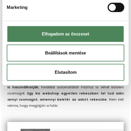
csomagra eső szén-dioxid kibocsátásuk országosan 31 dkg,
Marketing
Budapesten az elektromos autójuknak is köszönhetően ennél
is alacsonyabb.
Elfogadom az összeset
A FOXPOST-os
automatáknál feladni is
lehet
Beállítások mentése
Fontos újdonság, hogy
az automaták nem csak egy végpontot
Elutasítom
jelentenek
, ahol a kiszállítók leteszik az árut. A FOXPOST
csomagautomatáknál
feladni is lehet, és erre magánszemélyek
is használhatják
, továbbá automatából házhoz is lehet küldeni
csomagot.
Egy kis webshop egyetlen rekeszben fel tud adni
annyi csomagot, amennyi belefér az adott rekeszbe.
Nem kell
várnia, hogy megjöjjön a futár.