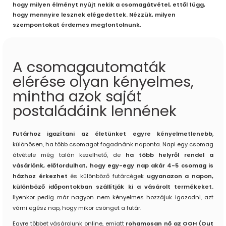
hogy milyen élményt nyújt nekik a csomagátvétel, ettől függ,
hogy mennyire lesznek elégedettek. Nézzük, milyen
szempontokat érdemes megfontolnunk.
A csomagautomaták
elérése olyan kényelmes,
mintha azok saját
postaládáink lennének
Futárhoz igazítani az életünket egyre kényelmetlenebb
,
különösen, ha több csomagot fogadnánk naponta. Napi egy csomag
átvétele még talán kezelhető, de
ha több helyről rendel a
vásárlónk, előfordulhat, hogy egy-egy nap akár 4-5 csomag is
házhoz érkezhet
és különböző futárcégek
ugyanazon a napon,
különböző időpontokban szállítják ki a vásárolt termékeket.
Ilyenkor pedig már nagyon nem kényelmes hozzájuk igazodni, azt
várni egész nap, hogy mikor csönget a futár.
Egyre többet vásárolunk online, emiatt
rohamosan nő az OOH (Out