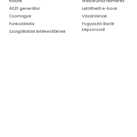
Rólunk
Webáruház felmérés
ÁSZF generátor
Letölthető e-book
Csomagok
Vásárlóknak
Funkcióklista
Fogyasztó Barát
képsorozat
Szolgáltatást értékesítőknek
Kapcsolat
Ügyfélszolgálat
Telefonszám
Kapcsolat
+36 70 609 1733
Partnerprogram
+36 70 414 0254
E-mail cím
info@fogyasztobarat.hu