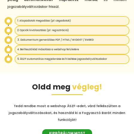
jogszabályváltozáskor frissül.
1. Alapadatok megadása (pl: cégadatok)
2. Opciók kiválasztása (pl: regisztráció)
3. Dokumentum generálása PDF / HTML / WIDGET / EMBED
4. Beillesztőkód másolása a webshop felületére
5. ÁSZF automatikus megjelenése és frissítése jogszabályváltozáskor
Oldd meg
végleg!
Tedd rendbe most a webshop ÁSZF-edet, várd felkészülten a
jogszabályváltozásokat, és használd ki a Fogyasztó Barát minden
funkcióját!
KIPRÓBÁLOM MOST