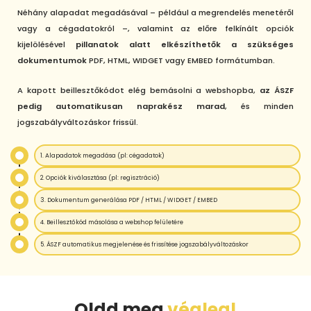
Néhány alapadat megadásával – például a megrendelés menetéről
vagy a cégadatokról –, valamint az előre felkínált opciók
kijelölésével
pillanatok alatt elkészíthetők a szükséges
dokumentumok
PDF, HTML, WIDGET vagy EMBED formátumban.
A kapott beillesztőkódot elég bemásolni a webshopba,
az ÁSZF
pedig automatikusan naprakész marad
, és minden
jogszabályváltozáskor frissül.
1. Alapadatok megadása (pl: cégadatok)
2. Opciók kiválasztása (pl: regisztráció)
3. Dokumentum generálása PDF / HTML / WIDGET / EMBED
4. Beillesztőkód másolása a webshop felületére
5. ÁSZF automatikus megjelenése és frissítése jogszabályváltozáskor
Oldd meg
végleg!