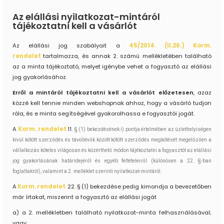
Az elállási nyilatkozat-mintáról
tájékoztatni kell a vásárlót
Az elállási jog szabályait a
45/2014. (II.26.) Korm.
rendelet
tartalmazza, és annak 2. számú mellékletében található
az a minta tájékoztató, melyet igénybe vehet a fogyasztó az elállási
jog gyakorlásához.
Erről a mintáról tájékoztatni kell a vásárlót előzetesen
, azaz
közzé kell tennie minden webshopnak ahhoz, hogy a vásárló tudjon
róla, és e minta segítségével gyakorolhassa e fogyasztói jogát.
A
Korm. rendelet
11.
§ (1) bekezdésének i) pontja értelmében az ü
zlethelyiségen
kívül kötött szerződés és távollévők között kötött szerződés megkötését megelőzően a
vállalkozás köteles világosan és közérthető módon tájékoztatni a fogyasztót
az elállási
jog gyakorlásának határidejéről és egyéb feltételeiről (különösen a 22. §-ban
foglaltakról), valamint a 2. melléklet szerinti nyilatkozat-mintáról.
A
Korm. rendelet
22. § (1) bekezdése pedig kimondja a bevezetőben
már írtakat, miszerint a fogyasztó az elállási jogát
a) a 2. mellékletben található nyilatkozat-minta felhasználásával;
vagy