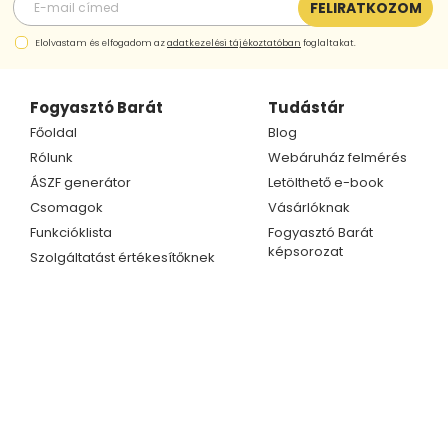
FELIRATKOZOM
Elolvastam és elfogadom az
adatkezelési tájékoztatóban
foglaltakat.
Fogyasztó Barát
Tudástár
Főoldal
Blog
Rólunk
Webáruház felmérés
ÁSZF generátor
Letölthető e-book
Csomagok
Vásárlóknak
Funkcióklista
Fogyasztó Barát
képsorozat
Szolgáltatást értékesítőknek
Kapcsolat
Ügyfélszolgálat
Telefonszám
Kapcsolat
+36 70 609 1733
Partnerprogram
+36 70 414 0254
E-mail cím