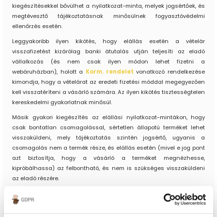
kiegészítésekkel bővülhet a nyilatkozat-minta, melyek jogsértőek, és
megtévesztő tájékoztatásnak minősülnek fogyasztóvédelmi
ellenőrzés esetén.
Leggyakoribb ilyen kikötés, hogy elállás esetén a vételár
visszafizetést kizárólag banki átutalás utján teljesíti az eladó
vállalkozás (és nem csak ilyen módon lehet fizetni a
webáruházban), holott a
Korm. rendelet
vonatkozó rendelkezése
kimondja, hogy a vételárat az eredeti fizetési móddal megegyezően
kell visszatéríteni a vásárló számára. Az ilyen kikötés tisztességtelen
kereskedelmi gyakorlatnak minősül.
Másik gyakori kiegészítés az elállási nyilatkozat-mintákon, hogy
csak bontatlan csomagolással, sértetlen állapotú terméket lehet
visszaküldeni, mely tájékoztatás szintén jogsértő, ugyanis a
csomagolás nem a termék része, és elállás esetén (mivel e jog pont
azt biztosítja, hogy a vásárló a terméket megnézhesse,
kipróbálhassa) az felbontható, és nem is szükséges visszaküldeni
az eladó részére.
Nem köthető ki az sem a nyilatkozat-mintában, hogy több termék
megrendelése esetén csak az összes termék visszaküldésével élhet
az elállási jogával, ugyanis lehetősége van a vásárlónak