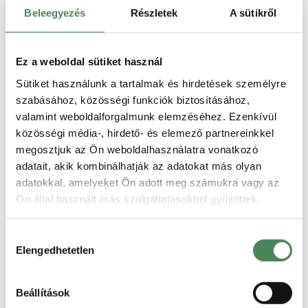
részlegesen elállni, azaz csak a rendelésének egy részét
Beleegyezés
Részletek
A sütikről
visszaküldeni.
Ne felejtsük el csatolni az elállási
Ez a weboldal sütiket használ
nyilatkozat-mintát a megrendelést
visszaigazoló emailhez
Sütiket használunk a tartalmak és hirdetések személyre
szabásához, közösségi funkciók biztosításához,
Végül egy fontos emlékeztető, hogy minden webáruházi
valamint weboldalforgalmunk elemzéséhez. Ezenkívül
megrendelést visszaigazoló emailhez szükséges csatolni pdf
közösségi média-, hirdető- és elemező partnereinkkel
formátumban az ÁSZF mellett az elállási nyilatkozat-mintát is.
megosztjuk az Ön weboldalhasználatra vonatkozó
adatait, akik kombinálhatják az adatokat más olyan
2. melléklet a 45/2014. (II. 26.) Korm. rendelethez
adatokkal, amelyeket Ön adott meg számukra vagy az
Elállási-/Felmondásinyilatkozat-minta (csak a szerződéstől való
Ön által használt más szolgáltatásokból gyűjtöttek.
elállási szándék esetén töltse ki és juttassa vissza)
Címzett [ide a vállalkozásnak a nevét, postai címét és elektronikus
Hozzájárulás
levelezési címét kell beillesztenie]:
Elengedhetetlen
kiválasztása
Alulírott(ak) kijelenti(k), hogy gyakorlom/gyakoroljuk
elállási/felmondási jogomat/jogunkat az alábbi áru(k) adásvételére
Beállítások
vagy az alábbi szolgáltatás nyújtására irányuló szerződés