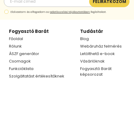
FELIRATKOZOM
Elolvastam és elfogadom az
adatkezelési tájékoztatóban
foglaltakat.
Fogyasztó Barát
Tudástár
Főoldal
Blog
Rólunk
Webáruház felmérés
ÁSZF generátor
Letölthető e-book
Csomagok
Vásárlóknak
Funkcióklista
Fogyasztó Barát
képsorozat
Szolgáltatást értékesítőknek
Kapcsolat
Ügyfélszolgálat
Telefonszám
Kapcsolat
+36 70 609 1733
Partnerprogram
+36 70 414 0254
E-mail cím
info@fogyasztobarat.hu