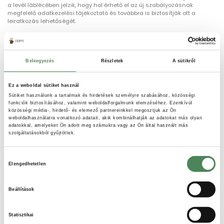
a levél láblécében jelzik, hogy hol érhető el az új szabályozásnak
megfelelő adatkezelési tájékoztató és továbbra is biztosítják ott a
leiratkozás lehetőségét.
Beleegyezés
Részletek
A sütikről
Ez a weboldal sütiket használ
előző téma
következő téma
Sütiket használunk a tartalmak és hirdetések személyre szabásához, közösségi
funkciók biztosításához, valamint weboldalforgalmunk elemzéséhez. Ezenkívül
közösségi média-, hirdető- és elemező partnereinkkel megosztjuk az Ön
weboldalhasználatra vonatkozó adatait, akik kombinálhatják az adatokat más olyan
adatokkal, amelyeket Ön adott meg számukra vagy az Ön által használt más
szolgáltatásokból gyűjtöttek.
Hozzájárulás
DR. NÉMETH ÁDÁM
Elengedhetetlen
kiválasztása
Hosszú évek óta a projekt jogi szakmai
felelőse. Az irodavezető dr. Németh Ádám
infokommunikációs szakjogász, ők tartják
Beállítások
karban a sablonokat, javasolják a szükséges
módosításokat.
Statisztikai