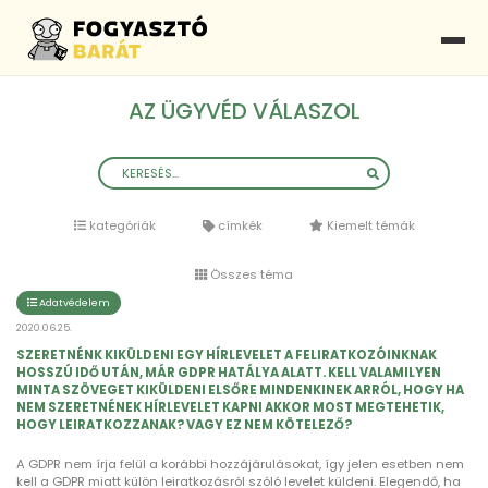
AZ ÜGYVÉD VÁLASZOL
kategóriák
címkék
Kiemelt témák
Összes téma
Adatvédelem
2020.06.25.
SZERETNÉNK KIKÜLDENI EGY HÍRLEVELET A FELIRATKOZÓINKNAK
HOSSZÚ IDŐ UTÁN, MÁR GDPR HATÁLYA ALATT. KELL VALAMILYEN
MINTA SZÖVEGET KIKÜLDENI ELSŐRE MINDENKINEK ARRÓL, HOGY HA
NEM SZERETNÉNEK HÍRLEVELET KAPNI AKKOR MOST MEGTEHETIK,
HOGY LEIRATKOZZANAK? VAGY EZ NEM KÖTELEZŐ?
A GDPR nem írja felül a korábbi hozzájárulásokat, így jelen esetben nem
kell a GDPR miatt külön leiratkozásról szóló levelet küldeni. Elegendő, ha