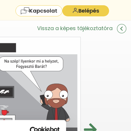
Kapcsolat
Belépés
Vissza a képes tájékoztatóra
szaigazolása
asztó számára az