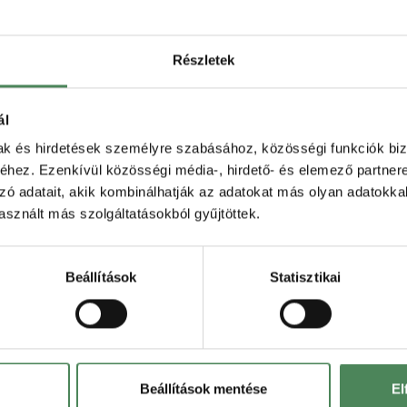
akorlását. Ebben az esetben a vállalkozás tart
ladéktalanul visszaigazolja a fogyasztói nyilatkoz
Részletek
ál
mak és hirdetések személyre szabásához, közösségi funkciók biz
hez. Ezenkívül közösségi média-, hirdető- és elemező partner
zó adatait, akik kombinálhatják az adatokat más olyan adatokka
sznált más szolgáltatásokból gyűjtöttek.
Beállítások
Statisztikai
További információért kattints a képre!
Beállítások mentése
El