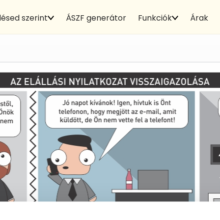
ésed szerint
ÁSZF generátor
Funkciók
Árak
Az elállási nyilatkozat vis
ozás internetes honlapján is biztosíthatja a fogy