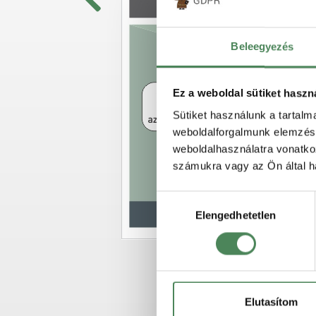
elállási jog gy
ha
Beleegyezés
Ez a weboldal sütiket haszn
Sütiket használunk a tartal
weboldalforgalmunk elemzésé
weboldalhasználatra vonatko
számukra vagy az Ön által ha
Hozzájárulás
Elengedhetetlen
kiválasztása
Elutasítom