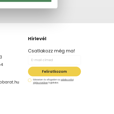
Hírlevél
Csatlakozz még ma!
3
54
Feliratkozom
Elolvastam és elfogadom az
adatkezelési
obarat.hu
tájékoztatóban
foglaltakat.