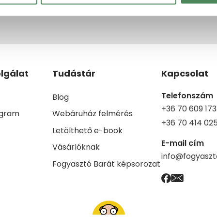
lgálat
Tudástár
Kapcsolat
Telefonszám
Blog
+36 70 609 173
ogram
Webáruház felmérés
+36 70 414 02
Letölthető e-book
E-mail cím
Vásárlóknak
info@fogyaszt
Fogyasztó Barát képsorozat