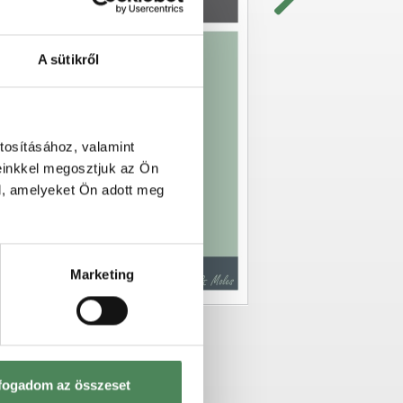
ós adathordozón
at megérkezését.
A sütikről
tosításához, valamint
einkkel megosztjuk az Ön
l, amelyeket Ön adott meg
Marketing
fogadom az összeset