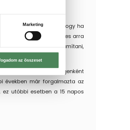
Marketing
ár.
Ez tehát azt jelenti, hogy ha
 akciózni. Azonban érdemes arra
ár fog korábbi árnak számítani,
fogadom az összeset
nt, kereskedelmi egységenként
bbi években már forgalmazta az
t, ez utóbbi esetben a 15 napos