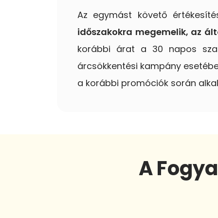
Az egymást követő értékesít
időszakokra megemelik, az ált
korábbi árat a 30 napos sza
árcsökkentési kampány esetében
a korábbi promóciók során alkal
A Fogya