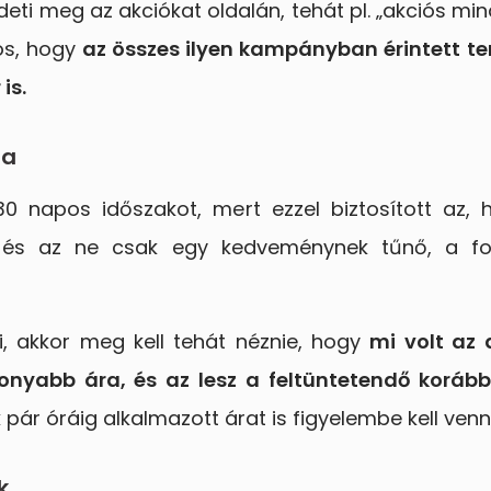
ti meg az akciókat oldalán, tehát pl. „akciós min
tos, hogy
az összes ilyen kampányban érintett te
is.
ra
30 napos időszakot, mert ezzel biztosított az,
, és az ne csak egy kedveménynek tűnő, a fog
i, akkor meg kell tehát néznie, hogy
mi volt az 
nyabb ára, és az lesz a feltüntetendő korább
ár óráig alkalmazott árat is figyelembe kell venni
k