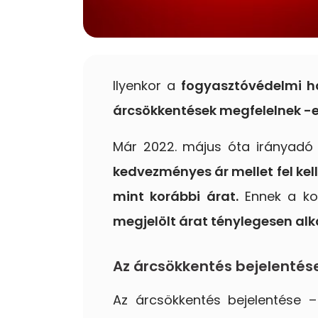
Ilyenkor a
fogyasztóvédelmi ha
árcsökkentések megfelelnek -e
Már 2022. május óta irányadó 
kedvezményes ár mellet fel kel
mint korábbi árat.
Ennek a kor
megjelölt árat ténylegesen alk
Az árcsökkentés bejelentés
Az árcsökkentés bejelentése –