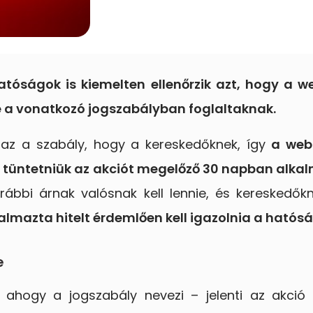
tóságok is kiemelten ellenőrzik azt, hogy a w
 a vonatkozó jogszabályban foglaltaknak.
az a szabály, hogy a kereskedőknek, így
a web
l tüntetniük az akciót megelőző 30 napban alka
ábbi árnak valósnak kell lennie, és kereskedő
almazta hitelt érdemlően kell igazolnia a hatósá
e
 ahogy a jogszabály nevezi – jelenti az akció