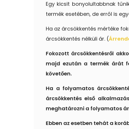
Egy kicsit bonyolultabbnak tűni
termék esetében, de erről is egy
Ha az árcsökkentés mértéke foko
árcsökkentés nélküli ár. (
Árrend
Fokozott árcsökkentésről akko
majd ezután a termék árát f
követően.
Ha a folyamatos árcsökkenté
árcsökkentés első alkalmazás
meghatározni a folyamatos árc
Ebben az esetben tehát a koráb