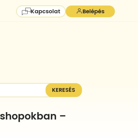
Kapcsolat
Belépés
KERESÉS
ebshopokban –