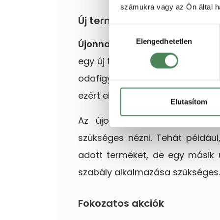
számukra vagy az Ön által ha
Új termékek akciózása
Hozzájárulás
Elengedhetetlen
kiválasztása
Ú
jonnan forgalomba hozott ter
egy új termék kerül a webshop 
odafigyelni, hogyha egy termék
ezért ehhez képest kell akciózni
Elutasítom
Az újonnan bevezetett termék
szükséges nézni. Tehát példáu
adott terméket, de egy másik ü
szabály alkalmazása szükséges.
Fokozatos akciók