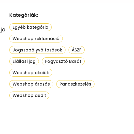
Kategóriák:
Egyéb kategória
ja
Webshop reklamáció
Jogszabályváltozások
ÁSZF
Elállási jog
Fogyasztó Barát
Webshop akciók
Webshop árazás
Panaszkezelés
Webshop audit