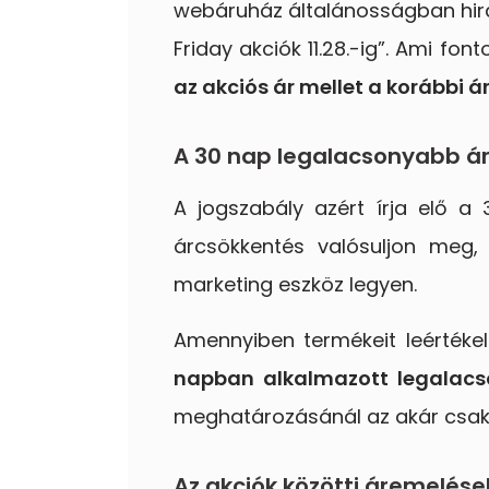
webáruház általánosságban hirde
Friday akciók 11.28.-ig”. Ami fon
az akciós ár mellet a korábbi ár 
A 30 nap legalacsonyabb á
A jogszabály azért írja elő a 
árcsökkentés valósuljon meg
marketing eszköz legyen.
Amennyiben termékeit leértékel
napban alkalmazott legalacso
meghatározásánál az akár csak p
Az akciók közötti áremelése