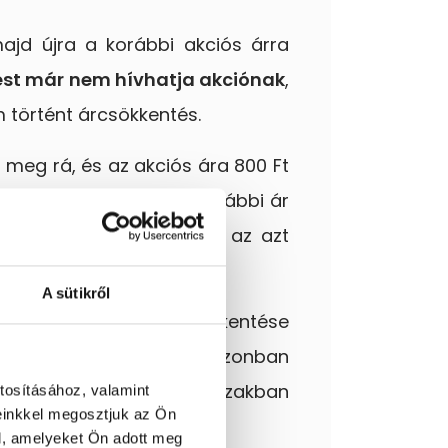
jd újra a korábbi akciós árra
ést már nem hívhatja akciónak
,
 történt árcsökkentés.
 meg rá, és az akciós ára 800 Ft
a, akkor lényegében a korábbi ár
t árcsökkentéshez képest az azt
A sütikről
ően megismételt árcsökkentése
akciónak. Ennek mértéke azonban
benne van az előző időszakban
tosításához, valamint
einkkel megosztjuk az Ön
l, amelyeket Ön adott meg