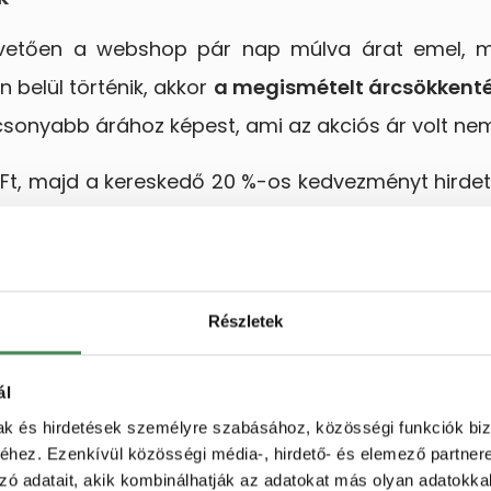
vetően a webshop pár nap múlva árat emel, ma
n belül történik, akkor
a megismételt árcsökkent
sonyabb árához képest, ami az akciós ár volt nem
 Ft, majd a kereskedő 20 %-os kedvezményt hirdet
li 1100 Ft ra és ismét csökkenti, de most 700 Ft-r
bbi akciós ár, azaz a 800 Ft, mivel az ismétel
yabb ár 800 forint volt, nem pedig 1100 Ft.
Részletek
 az üzlet 30 napon belül, egy áremelést követ
és mértékét, úgy ezt már jogszerűen nevezheti 
ál
p legalacsonyabb árához igazodik, amelyben 
mak és hirdetések személyre szabásához, közösségi funkciók biz
hez. Ezenkívül közösségi média-, hirdető- és elemező partner
zó adatait, akik kombinálhatják az adatokat más olyan adatokka