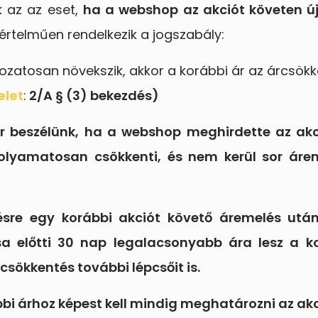
k az az eset,
ha a webshop az akciót követen ú
értelműen rendelkezik a jogszabály:
zatosan növekszik, akkor a korábbi ár az árcsökke
elet
:
2/A § (3) bekezdés)
r beszélünk, ha a webshop meghirdette az akci
olyamatosan csökkenti, és nem kerül sor áre
sre egy korábbi akciót követő áremelés után
a előtti 30 nap legalacsonyabb ára lesz a ko
sökkentés további lépcsőit is.
bi árhoz képest kell mindig meghatározni az akc