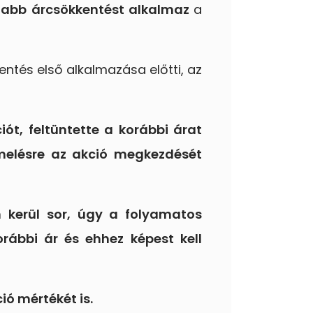
jabb árcsökkentést alkalmaz
a
ntés első alkalmazása előtti, az
ót, feltüntette a korábbi árat
melésre az akció megkezdését
 kerül sor, úgy a folyamatos
rábbi ár és ehhez képest kell
ió mértékét is.