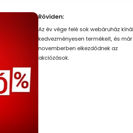
Röviden:
Az év vége felé sok webáruház kínál
kedvezményesen termékeit, és már
novemberben elkezdődnek az
akciózások.