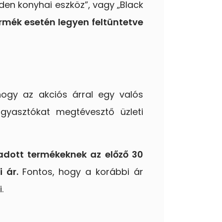
den konyhai eszköz”, vagy „Black
rmék esetén legyen feltüntetve
 hogy az akciós árral egy valós
yasztókat megtévesztő üzleti
adott termékeknek az előző 30
i ár.
Fontos, hogy a korábbi ár
.