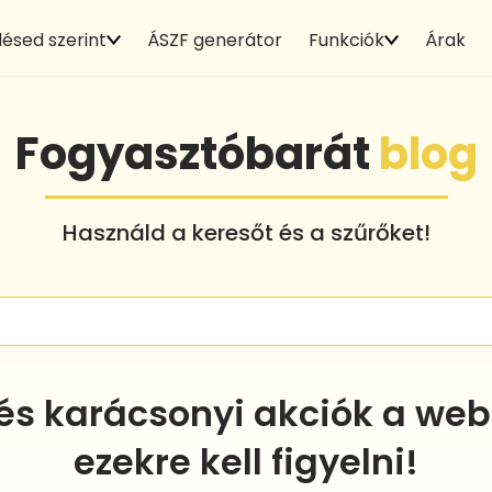
ésed szerint
ÁSZF generátor
Funkciók
Árak
Fogyasztóbarát
blog
Használd a keresőt és a szűrőket!
 és karácsonyi akciók a w
ezekre kell figyelni!