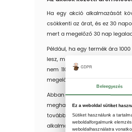
Ha egy akció alkalmazását kö
csökkenti az árat, és ez 30 napo
mert a megelőző 30 nap legalac
Például, ha egy termék ára 1000
lesz, majd a termék árát feleme
nem 1100 Ft lesz, hanem a korá
megelőző 30 napban a legalacson
Beleegyezés
Abban az esetben viszont, ha
meghaladja az előző árcsökkent
Ez a weboldal sütiket haszn
továbbra is a megelőző 30 na
Sütiket használunk a tartal
weboldalforgalmunk elemzésé
alkalmazott akciós ár is.
weboldalhasználatra vonatko